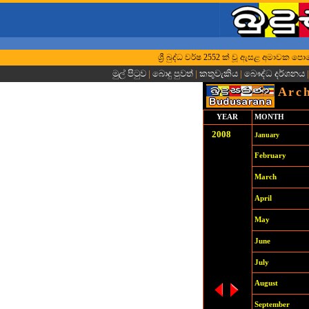
ශ්‍රී බුද්ධ වර්ෂ 2552 ක් වූ ඇසළ අමාවක පොහෝ 
මුල් පිටුව
|
බොදු පුවත්
|
කතුවැකිය
|
බෞද්ධ දර්ශනය
Arch
YEAR
MONTH
200
8
January
February
March
April
May
June
July
August
September