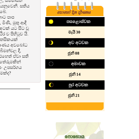
බල, සම්මාසති
යනුවෙනි. සතිය
බේ.
තාට පාප
පසළොස්වක
ිණි, මුතු ආදී
ටක් යට සිට වූ
‍මැයි 30
 ව පිහිටුව යි.
ෛතසිකයක්
අව අටවක
ිර්වාණය අවබෝධ
ිමන්වල දී,
‍‍‍ජුනි 08
 එහෙත් ඒවා සති
තේරුමකින්
අමාවක
 සං උපසර්ගය
ුමක්ද?
ජුනි 14
පුර අටවක
ජුනි 21