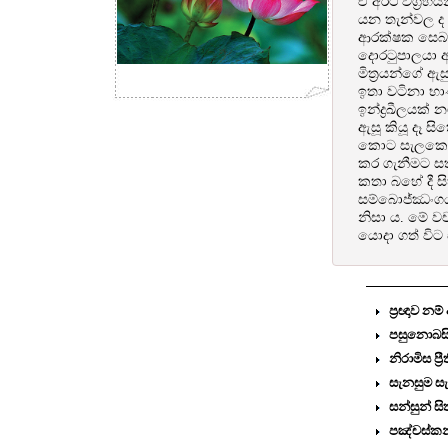
ඒ අර්ථ විග්‍ර
යන තැන්වල ද 
ආරක්ෂක සෙබළ
දොරටුපාලයා අ
මිත්‍රයන්ගේ ඇ
ඉතා වටිනා භා
ඉන්ද්‍රඛීලයක්
ඇසූ කියූ දෑ 
කොට සැලකෙයි.
කර ගැනීමට සත
කතා බහේ දී සි
සම්බොජ්ඣංගය
නිසා ය. මේ වච
යොදා ගත් විට 
ප්‍රඥාව න
පසුනොබසි
නිරාමිස ප්‍ර
සැනසුම සැ
සන්සුන් ස
පඤ්චස්කන