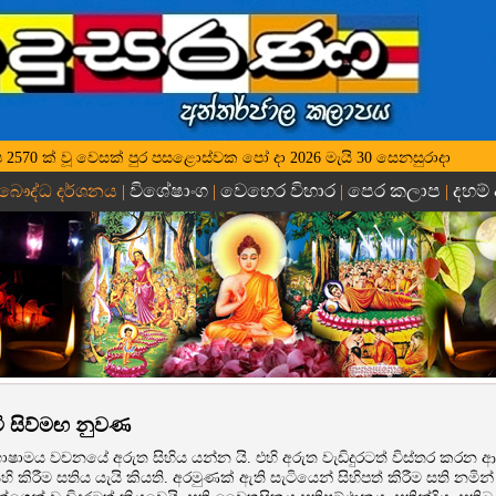
 වර්ෂ 2570 ක් වූ වෙසක් පුර පසළොස්වක පෝ දා 2026 මැයි 30 සෙනසුරාදා
විශේෂාංග
වෙහෙර විහාර
පෙර කලාප
දහම්
 බෞද්ධ දර්ශනය |
|
|
|
ී සිව්මඟ නුවණ
භාෂාමය වචනයේ අරුත සිහිය යන්න යි. එහි අරුත වැඩිදුරටත් විස්තර කරන ආ
ිහි කිරීම සතිය යැයි කියති. අරමුණක් ඇති සැටියෙන් සිහිපත් කිරීම සති න