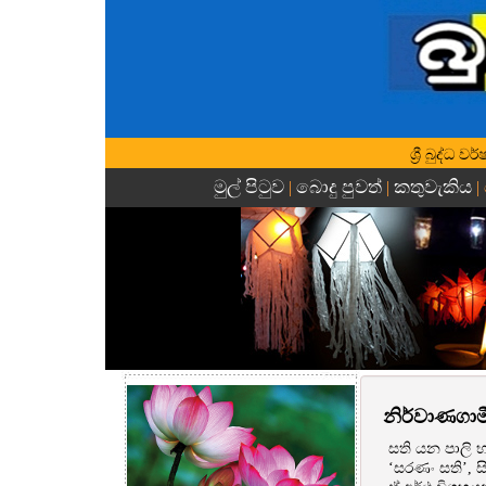
ශ්‍රී බුද්ධ
මුල් පිටුව
බොදු පුවත්
කතුවැකිය
|
|
|
නිර්වාණගාම
සති යන පාලි 
‘සරණං සති’, ස