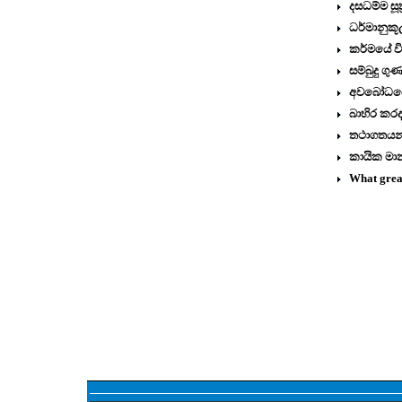
දසධම්ම සූත
ධර්මානුකූ
කර්මයේ ව
සම්බුදු ග
අවබෝධයේ 
බාහිර කරද
තථාගතයන්
කායික මා
What grea