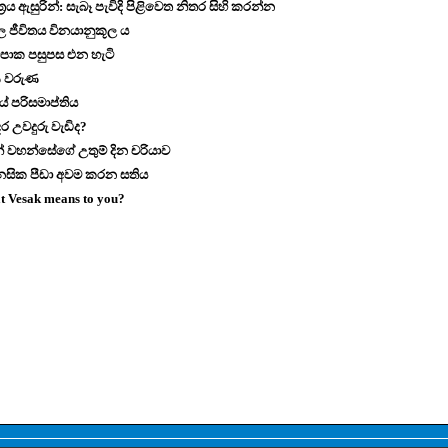
්‍රය ඇසුරින්: සැබෑ පැවිදි පිළිවෙත නිතර සිහි කරන්න
ල ජීවිතය විනයානුකූල ය
ිපාක පසුපස එන හැටි
ුණ වරුණ
පරිසමාප්තිය
ර උවදුරු වැඩිද?
 වහන්සේගේ උතුම් දින චරියාව
නසික පීඩා අවම කරන සතිය
t Vesak means to you?