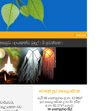
[
UNICODE
]
 අසපුව
දායකත්ව මුදල්
ඊ පුවත්පත
|
|
|
වෙසක් පුර පසළොස්වක
මැයි 30 සෙනසුරාදා පූ.භා. 12.00න්
පුර පසළොස්වක ලබා 31 ඉරිදා
චාර්යවරු
අ.භා. 02.17න් ගෙවේ.
මින් සැලකෙන බව
30 සෙනසුරාදා සිල්