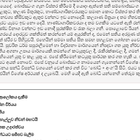
හයන්ගෙන් වැඩිදුරටත් කියවෙයි. සති චෛතසිකය සතිපට්ඨානය, සතින්ද්‍රිය, සති
යෙදේ. බොජ්ඣංග ගැන විස්තර කිරීමේ දී යොදා ඇත්තේ සති සම්බොජ්ඣංග 
කුට, කලණ මිතුරකුට, භාණ්ඩාගාරිකවරයකුට සමාන කොට විස්තර කර ති
නවශ්‍ය කිසිවකුට ඇතුළු වන්නට ඉඩ නොදෙයි. කල්‍යාණ මිත්‍රයා ද තම හිතව
සුරට යෑමට ඉඩ නො දෙයි. භාණ්ඩාගාරිකවරයා ද තම වගකීම යටතේ ඇති රන්, ම
ණ්ඩ විනාශ වන්නට ඉඩ නොදී සුරක්ෂිත ව රැක බලා ගනී. පොළොවේ රියන් අ
 නගරයේ දොරටුව ශක්තිමත් කරන්නේ යම් අයුරකින් ද, එමෙන් සතිය අරමුණ ස්ථිර
සිතේ ස්ථිර ව පිහිටුවයි. එහෙයින් සම්මා සතිය සිත සමඟ පහළවන ශෝභන ච
 සුචරිත ධර්ම සපුරාලීමෙන් හා විදර්ශනා මාර්ගයෙන් නිපදවා ගත යුතු න
ිය අගනා උපාය මාර්ගයෙකි.තමන්ගේ කටයුතුවල දී, රැකීරක්ෂාවල දී, ගමන් බ
හියෙන් යුතු ව කළ යුතු ය. එසේ කිරීමෙන් කටයුතු සාර්ථක කර ගත හැකි ය.
ට අයත් නොවේ. එසේ වනුයේ බොජ්ඣංග නාමයෙන් ගැනෙන්නේ විශේෂ 
නය සන්ධි විසන්ධි වශයෙන් වෙන් කර ගත් විට ‘බෝධි + අංග‘යි සිටී. එයට
එයින් විශේෂ අර්ථයක් ද ලැබෙයි. මෙහි යෙදී ඇති බෝධි යන්නෙහි තේරුම ක
ම් ආලෝකය දැකීම
න වීර්යය
ීතිය
හැල්ලුව නිවන් මඟටයි
ිතක උදාරත්වය
්ධයට සමීපව බැලීම