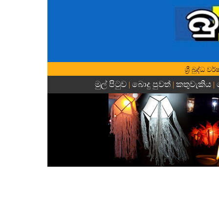
ශ්‍රී බුද්ධ
මුල් පිටුව
බොදු පුවත්
කතුවැකිය
|
|
|