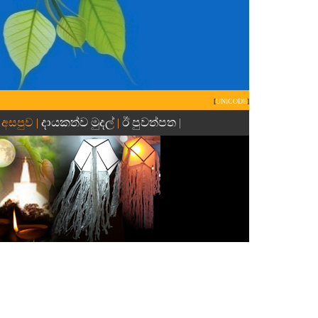
[
UNICODE
]
දායකත්ව මුදල්
ඊ පුවත්පත
 අසපුව |
|
|