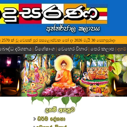
 වර්ෂ 2570 ක් වූ වෙසක් පුර පසළොස්වක පෝ දා 2026 මැයි 30 සෙනසුරාදා
බෞද්ධ දර්ශනය
විශේෂාංග
වෙහෙර විහාර
පෙර කලාප
|
|
|
| දහම්