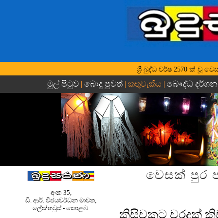
ශ්‍රී බුද්ධ වර්ෂ 2570 ක් ව
මුල් පිටුව
බොදු පුවත්
බෞද්ධ දර්ශ
|
| කතුවැකිය |
වෙසක් පුර 
අංක 35,
ඩී. ආර්. විජයවර්ධන මාවත,
ලේක්හවුස් - කොළඹ.
කිසිවකුට වරදක් ක