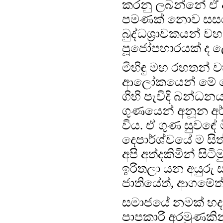
කරනු ලබන්නේ ඒ අ
පමණක් නොව සසර 
බුද්ධශ්‍රාවකයන් ව
පූජෝපහාරයක් ද ලෙ
මිහිඳු මහ රහතන්
ආලෝකයෙන් මේ දේශ
ගිහි පැවිදි බන්ධ
ගුණයෙන් අනූන අ
විය. ඒ ගුණ සුවඳේ 
දෙපාර්ශ්වයේ ම සිත
අපි අත්දකිමින් සිට
ඉරිතලා යන අයුරු 
ජාතියේත්, ආගමේ
සමාජයේ නමක් හ
පාපකාරී අරමුණකි