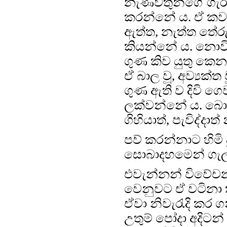
නැණවතුන්ගේ ගැර
කරන්නේ ය. ඒ කවර
ඇත්ත, නැත්ත තේර
කියන්නේ ය. නොව
ගුණ කිව යුතු කෙන
ඒ බාල වූ, අව්‍යක්ත
ගුණ ඇති ව දිවි ගෙ
ලක්වන්නේ ය. බොහ
ගිහියාත්, පැවිද්දා
පව් කරන්නාට හිමි 
සොබාදහමෙන් ගැ
එවැන්නන් විවේචන
වෙනුවට ඒ වටිනා ක
ඒවා නිවැරැදි කර
උතුම් පෝදා අදිටන