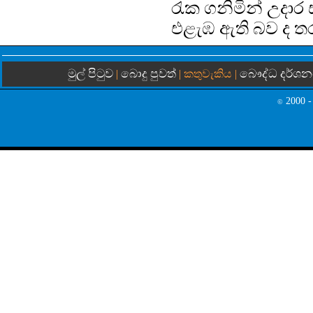
රැක ගනිමින් උදාර
එළැඹ ඇති බව ද තර
මුල් පිටුව
බොදු පුවත්
බෞද්ධ දර්ශ
|
| කතුවැකිය |
2000 -
©