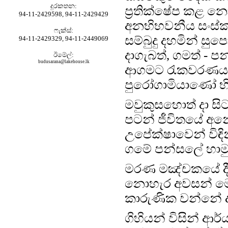
දුරකතන‍‍:
ප්‍රතික්ෂේප කළ න
94-11-2429598, 94-11-2429429
අනභිභවනීය සංස්කෘ
ෆැක්ස්:
සම්බුදු දහමින් සුප
94-11-2429329, 94-11-2449069
දාගැබත්, ගමත් - ප
ඊමේල්:
budusarana@lakehouse.lk
ආගමට රැකවරණය දු
පුරෝගාමියාණෝ භි
මවුකුසහොත් දා සිට
පටන් ජීවිතයේ අනේ
උපේක්ෂාවෙන් විඳ
ගමේ පන්සලේ හාමු
මරණ මඤ්චකයේ දී සෙ
නොහැර අවසන් මො
කාරුණික වන්නේ 
ගිහියන් විසින් ආර