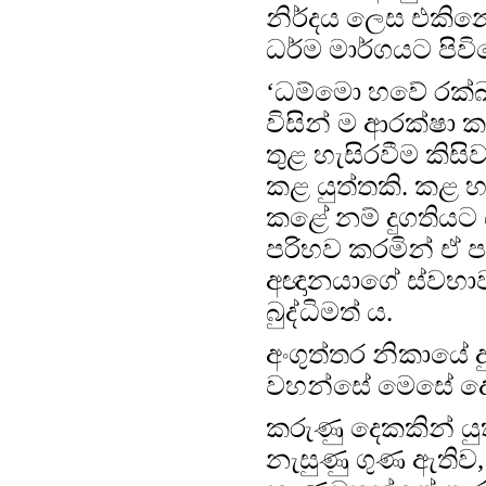
නිර්දය ලෙස එකිනෙ
ධර්ම මාර්ගයට පි
‘ධම්මො හවේ රක්ඛත
විසින් ම ආරක්ෂා 
තුළ හැසිරවීම කි
කළ යුත්තකි. කළ 
කළේ නම් දුගතියට ය
පරිභව කරමින් ඒ ප
අඥානයාගේ ස්වභාව
බුද්ධිමත් ය.
අංගුත්තර නිකායේ 
වහන්සේ මෙසේ ද
කරුණු දෙකකින් යුතු
නැසුණු ගුණ ඇතිව,