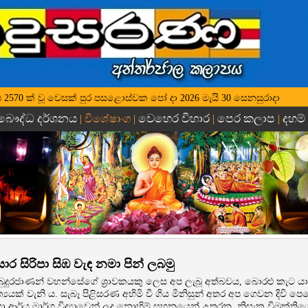
 වර්ෂ 2570 ක් වූ වෙසක් පුර පසළොස්වක පෝ දා 2026 මැයි 30 සෙනසුරාදා
බෞද්ධ දර්ශනය
වෙහෙර විහාර
පෙර කලාප
දහම්
| විශේෂාංග |
|
|
 සාර සිරිපා සිඹ වැඳ නමා පින් ලබමු
ුදුරජාණන් වහන්සේගේ ශ්‍රාවකයකු ලෙස අප ලැබූ අත්බවය, බොරළු කැට යාය
්‍යයක් වැනි ය. සැබෑ පිළිසරණ අහිමි වී ගිය මිනිසුන් අතර අප ගෙවන දිවි ප
 ආර්ය මාර්ග විද්‍යාවෙන් ලද නොහිම් සහනයෙන් උතුරන, නිසැක විමුක්ති