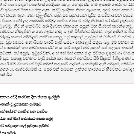
ත් ඒ භාග්‍යවතුන් වහන්සේ මෙදියත පහළ නොවුණා නම් අමාදම් බෙරහඬ රැ
සව් අබිසෙස් මඟහැරෙනු ඇත. කුදිටු අඳෙීනා නිතර ඇසෙන, අඳුරු සසර අනාථ 
් කරනු ඇත. මහා කුලුණින්, පැහැසර ඥානයෙන් පූරිත පාරමිතාවෙන් වැ
වියතාණෝ ලද අසමසම සම්බුදු පදවිය නිසා ම අපිදු තිරසාර සරණක් ලැබුවෙම
ුවෙමු. නිවන් කෙම්බිම අරා දිවෙන ඒකායන සසුන් මඟ පියමන් කරන්නෙමු. ද
ත්වගට නිතැතින් ම මොහඳුරට නතු ව දුක් විඳීන්නට සිදුවේ. හැම අතින් ම 
ිරුණු සංසාර අම්බලම සත්වග හෙලූ ලේ කඳුළේ උණුසුමින් ගිනියම් වී පවතී
රුදුරු වුව සසරට නොබියව පාරමී සැත් ඔසවා කෙලෙස් සතුරු බළ මුළු වනසා පාරමී
 භාග්‍යවත් මහ බෝසතාණෝ ම ය. සව් සතුන් තම පුතුන් සේ සලකා කාටත් 
 සම්පත්, රජ ඉසුරු, අඹුදරුවන්, ඇස් ඉස් මස් අතහැර දා ජීවිතය ද අපමණ වාරය
මී පුරා සම්බුදු වන්නට වැඩි සේක් ඔබ අපගේ අනධීවර සිරි සිදුහත් දිනිඳාණෝ ය
 සසරේ ඔබ වහන්සේ වැඩි ගමන් තලාවේ අදටත් නොමැකී ඇති අමයුරු බෝධිපා
සහගත ය, ආශ්චර්යමත් ය. පෙර එක් සමයක උත්තර භාරතයේ හිමවතට යාබද 
ක් විය.
 චින්තනය අවදි කරවන දින තිහක ඇරඹුම
හැකි වූ දුරකතන ඇමතුම
 වහන්සේගේ වගකීම සහ වගවීම
ක ගනිමින් සමාජයට සෙත සදමු
රිතට සබැඳෙන සල් සුවඳක සුමිහිර
් පා තඹුරූ