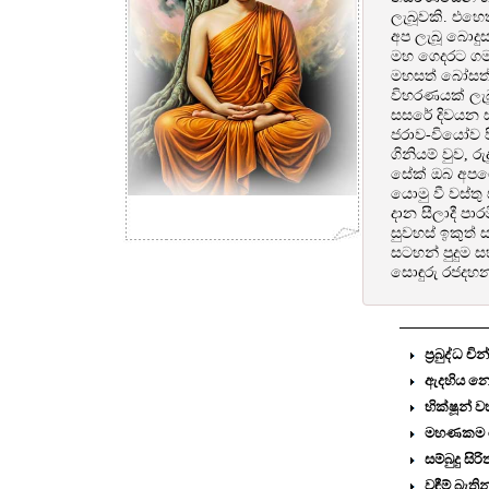
ලැබූවකි. එහෙ
අප ලැබූ බොදු
මහ ගෙදරට ගමන
මහසත් බෝසත් 
විහරණයක් ලැබ
සසරේ දිවයන ස
ජරාව-වියෝව ප
ගිනියම් වුව, 
සේක් ඔබ අපගේ
යොමු වී වස්තු
දාන සීලාදී පාර
සුවහස් ඉකුත්
සටහන් පුදුම 
සොඳුරු රජදහන
ප්‍රබුද්ධ
ඇදහිය නො
භික්ෂූන්
මහණකම රැ
සම්බුදු සි
වඳීම් බැතින