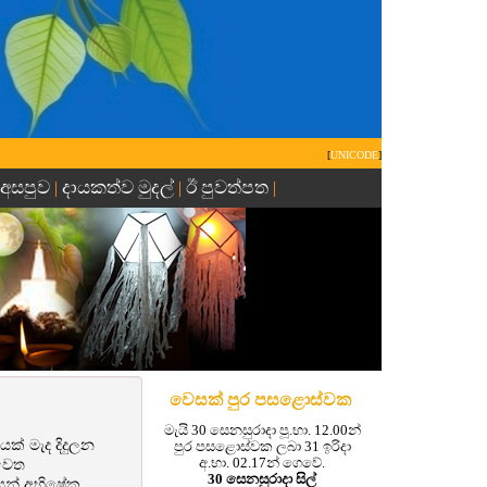
[
UNICODE
]
 අසපුව
දායකත්ව මුදල්
ඊ පුවත්පත
|
|
|
වෙසක් පුර පසළොස්වක
මැයි 30 සෙනසුරාදා පූ.භා. 12.00න්
ක් මැද දිදුලන
පුර පසළොස්වක ලබා 31 ඉරිදා
අ.භා. 02.17න් ගෙවේ.
ෙවෙත
30 සෙනසුරාදා සිල්
යෙන් අභිෂේක