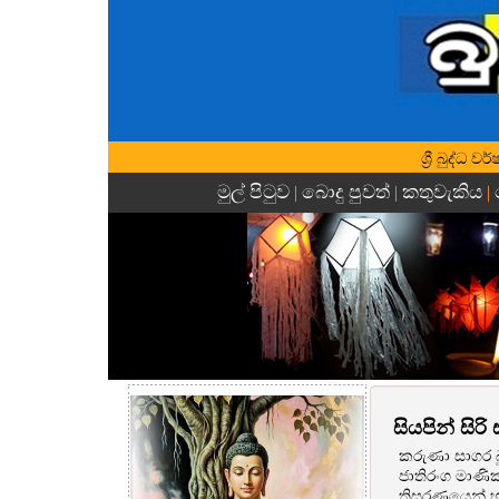
ශ්‍රී බුද්ධ
මුල් පිටුව
බොදු පුවත්
කතුවැකිය
|
|
|
සියපින් සිරි
කරුණා සාගර බ
ජාතිරංග මාණික
තිසරණයෙන් හා