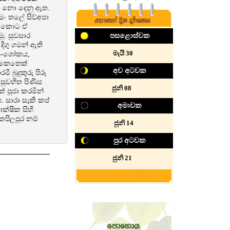
ව් නො දෙනු ඇත.
මං තලේ සිව්අපා
ඩම කොට ඒ
ු. සුවසාර
පසළොස්වක
ිගු ගමන් ඇති
‍මැයි 30
බිය-ශෝකය,
. කෙතෙක්
අව අටවක
 බුදුකුරු පිරූ
සුවහිත පිණිස
‍‍‍ජුනි 08
ක් පූජා කරමින්
. සාරා සැකි කප්
අමාවක
ක්ෂික සිහි
කපිලපුර නම්
ජුනි 14
පුර අටවක
ජුනි 21