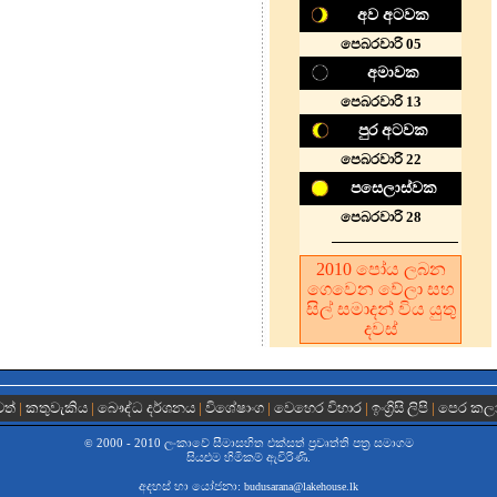
අව අටවක
පෙබරවාරි 05
අමාවක
පෙබරවාරි 13
පුර අටවක
පෙබරවාරි 22
පසෙලාස්වක
පෙබරවාරි 28
2010
පෝය ලබන
ගෙවෙන වේලා සහ
සිල් සමාදන් විය යුතු
දවස
වත්
|
කතුවැකිය
|
බෞද්ධ දර්ශනය
|
විශේෂාංග
|
වෙහෙර විහාර
|
ඉංග්‍රිසි ලිපි
|
පෙර කල
2000 - 2010 ලංකාවේ සීමාසහිත එක්සත් ප‍්‍රවෘත්ති පත්‍ර සමාගම
©
සියළුම හිමිකම් ඇවිරිණි.
අදහස් හා යෝජනා:
budusarana@lakehouse.lk