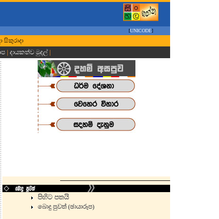
[
UNICODE
]
ා සිකුරාදා
ාප
|
දායකත්ව මුදල්
|
පිහිට පතයි
බොදු පුවත් (ඡායාරූප)