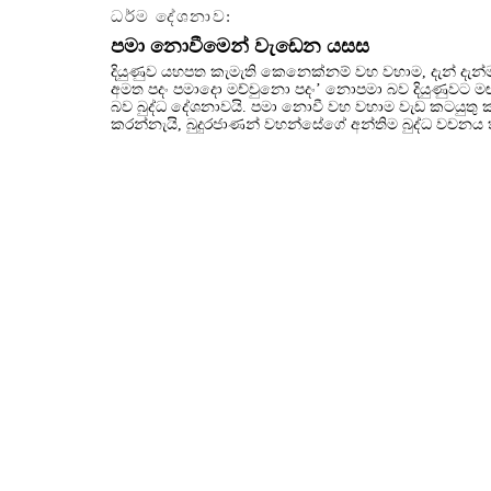
ධර්ම දේශනාව:
පමා නොවීමෙන් වැඩෙන යසස
දියුණුව යහපත කැමැති කෙනෙක්නම් වහ වහාම, දැන් දැන්ම
අමත පදං පමාදො මච්චුනො පදං’ නොපමා බව දියුණුවට ම
බව බුද්ධ දේශනාවයි. පමා නොවී වහ වහාම වැඩ කටයුතු ක
කරන්නැයි, බුදුරජාණන් වහන්සේගේ අන්තිම බුද්ධ වචනය 