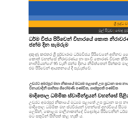
ශ්‍රී බුද
මුල් පිටුව
|
බොදු පු
ධර්ම විජය පිරිවෙන් විහාරයේ කොත නිරාවර
ජන්ම දින සැමරුම
දකුණු කළුතර ශ්‍රී පූර්වාරාම ධර්මවිජය පිරිවෙනේ අභින
කොත් වහන්සේ නිරාවරණය හා සාංචි තොරණ විවෘත කිරී
නාහිමියන්ගේ 95 වැනි ජන්ම දිනය නිමිත්තෙන් පින්කම් මාල
එම පිරිවෙන් ආයතනයේ දී පැවැත්වේ.
උඩරට අමරපුර මහා නිකායේ මධ්‍යම පළාතේ උප ප්‍රධාන සංඝ නායක ප
විනයවාදිනී සාහිත්‍ය ශිරෝමණි පණ්ඩිත, ශාස්ත්‍රපති පණ්ඩිත
මාදිපොල ධම්මික ස්වාමීන්ද්‍රයන් වහන්සේ ප
උඩරට අමරපුර නිකායේ මධ්‍යම පළාතේ උප ප්‍රධාන සංඝ න
මාදිපොල ධම්මික මහ ස්ථවිරයන් වහන්සේ දහරවියේ සිටම අ
ලෙසින්, කොළඹ මාලිගාකන්දේ විද්‍යෝදය පිරිවෙනින් ධර්ම 
මට සතුටින් සිහිපත් කළ හැකි ය.