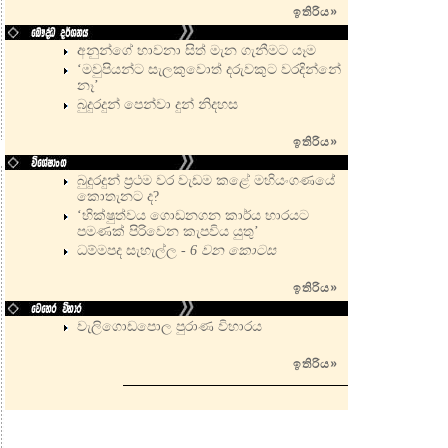
ඉතිරිය
»
අනුන්ගේ භාවනා සිත් මැන ගැනීමට යෑම
‘මවුපියන්ට සැලකුවොත් දරුවකුට වරදින්නේ
නෑ’
බුදුරදුන් පෙන්වා දුන් නිදහස
ඉතිරිය
»
බුදුරදුන් ප්‍රථම වර වැඩම කළේ මහියංගණයේ
කොතැනට ද?
‘භික්ෂුත්වය ගොඩනගන කාර්ය භාරයට
පමණක් පිරිවෙන කැපවිය යුතු’
ධම්මපද සැහැල්ල -
6 වන කොටස
ඉතිරිය
»
වැලිගොඩපොල පුරාණ විහාරය
ඉතිරිය
»