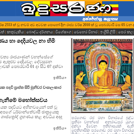
්ධ වර්ෂ 2553 ක් වූ නවම් අව අටවක පොහෝ දින රාජ්‍ය වර්ෂ 2010 ක් වූ පෙබරවාරි මස 05 වන ද
වත්
|
කතුවැකිය
|
බෞද්ධ දර්ශනය
|
විශේෂාංග
|
වෙහෙර විහාර
|
ඉංග්‍රිසි ලිපි
|
පෙර කල
ණය හා දෙදියවල නා හිමි
ව චෛත්‍ය රාජයාණන් වහන්සේගේ
ම ඇතුළුව දෙදියවල දේවසුමන
ාවක් පෙබරවාරි 01 දා සිට 07 දක්වා
ඉතිරිය
»
දවි ප්‍රාප්ත සිරි මුනිවර වංසාලංකාර
ිළිගැනීමේ මහෝත්සවය
ායක පදවියට අභිනවයෙන් පත් වූ
පගේ ධර්මාන්තේවාසී ඡාත්‍රයෙකු
ශාස්ත්‍රෝද් ග්‍රහණය කළ අවධිය අදද
පරගොඩ රජ මහා විහාරයේ බුද්ධ
ප්‍රතිමා වහන්සේ අනුරාධපුර යුගය
දක්වා දිවෙන ඉතිහාසයක් ඇති
ඉතිරිය
»
ඓතිහාසික පරගොඩ රජ මහා විහාරය