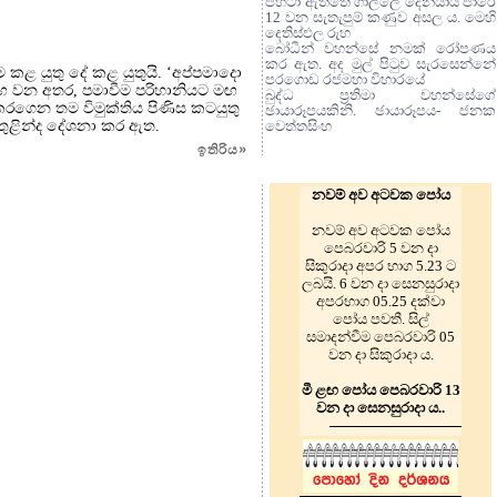
පිහිටා ඇත්තේ ගාල්ලේ දෙනියාය පාරේ
12 වන සැතැපුම් කණුව අසල ය. මෙහි
දෙතිස්ඵල රුහ
බෝධීන් වහන්සේ නමක් රෝපණය
කර ඇත. අද මුල් පිටුව සැරසෙන්නේ
 කළ යුතු දේ කළ යුතුයි. ‘අප්පමාදො
පරගොඩ රජමහා විහාරයේ
ඟ වන අතර, පමාවීම පරිහානියට මඟ
බුද්ධ ප්‍රතිමා වහන්සේගේ
රගෙන තම විමුක්තිය පිණිස කටයුතු
ඡායාරූපයකිනි. ඡායාරූපය- ජනක
තුළින්ද දේශනා කර ඇත.
වෙත්තසිංහ
ඉතිරිය
»
නවම් අව අටවක පෝය
නවම් අව අටවක පෝය
පෙබරවාරි 5 වන දා
සිකුරාදා අපර භාග 5.23 ට
ලබයි. 6 වන දා සෙනසුරාදා
අපරභාග 05.25 දක්වා
පෝය පවතී. සිල්
සමාදන්වීම පෙබරවාරි 05
වන දා සිකුරාදා ය.
මී ළඟ පෝය පෙබරවාරි 13
වන දා සෙනසුරාදා ය..