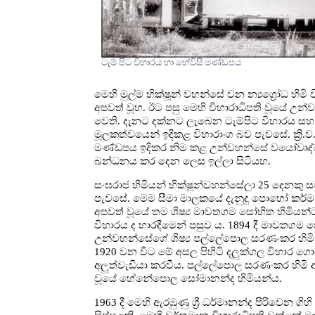
ටැම් පිට විහාරය හා හේවිසි මණ්ඩපය
මෙහි මුල්ම භික්ෂූන් වහන්සේ වන න්‍යග්‍රෝධ හිමි
අපවත් වූහ. ඊට පසු මෙහි විහාරාධිපති වූයේ උන්ව
වෙති. දැනට දක්නට ලැබෙන ටැම්පිට විහාරය සහ
මූලකත්වයෙන් ඉදිකළ විහාරාංග බව පැවසේ. ක්‍රි.
මණ්ඩපය ඉදිකර නිම කළ උන්වහන්සේ වයෝවෘද්ධව ස
බන්ධනය කර දෙන ලෙස ඉල්ලා සිටියහ.
සංඝරාජ හිමියන් භික්ෂූන්වහන්සේලා 25 දෙනකු
පැවසේ. මෙම සීමා මාලකයේ දැනුදු පොහෝ කර්ම සිද
අපවත් වූයේ තම ශිෂ්‍ය මාවතගම සෝභිත හිමිය
විහාරය ද භාරදීමෙන් පසුව ය. 1894 දී මාවතගම ස
උන්වහන්සේගේ ශිෂ්‍ය පල්ලේපොල සරණංකර හිමි 
1920 වන විට මේ අසල පිහිටි දලුක්ගල විහාර ග
අලුත්වැඩියා කරවීය. පල්ලේපොල සරණංකර හිමි අපව
වූයේ හේනේපොල සෝමානන්ද හිමියන්ය.
1963 දී මෙහි ඇරඹුණු ශ්‍රී ධර්මානන්ද පිරිවෙන ගි