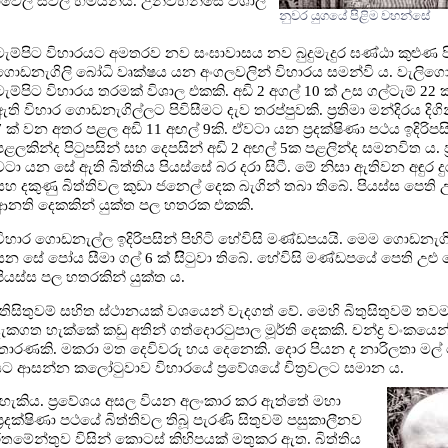
ාවෙල සීවලී හිමියන්ය. උන්වහන්සේ විශාල
නුවර යුගයේ පිළිම වහන්සේ
ටැම්පිට විහාරයට අමතරව නව සංඝාවාසය නව බුදුමැදුර ඝණ්ඨා කුළුණ
ගොඩනැගිලි බෝධි වෘක්ෂය යන අංගලවලින් විහාරය සමන්වි ය. වැල
ටැම්පිට විහාරය තරමක් විශාල එකකි. අඩි 2 අගල් 10 ක් උස ගල්ටැම් 22 
ඇති විහාර ගොඩනැගිල්ලට පිවිසීමට දැව තරප්පුවකි. ප්‍රතිමා මන්දිරය දිගි
7 ක් වන අතර පළල අඩි 11 අඟල් 9කි. ඒවටා යන ප්‍රදක්ෂිණා පථය ඉදිරිපස
පළලකින්ද පිටුපසින් සහ දෙපසින් අඩි 2 අඟල් 5ක පළලින්ද සමනවිත ය. ප්
වටා යන සේ ඇති බිත්තිය පියස්සේ බර දරා සිටී. මේ නිසා ඇතිවන අඳුර දු
සහ දකුණු බිත්තිවල කුඩා ජනෙල් දෙක බැගින් තබා තිබේ. පියස්ස පෙති 
ආනති දෙකකින් යුක්ත පල හතරක එකකි.
විහාර ගොඩනැල්ල ඉදිරිපසින් පිහිටි හේවිසි මණ්ඩපයයි. මෙම ගොඩනැග
යන සේ පෝය සීමා ගල් 6 ක් සිිටුවා තිබේ. හේවිසි මණ්ඩපයේ පෙති උළු 
පියස්ස පල හතරකින් යුක්ත ය.
බිතිසිතුවම් සහිත ස්ථානයක් වශයෙන් වැදගත් වේ. මෙහි බිතුසිතුවම් තවම
දැකගත හැක්කේ කඩු අතින් ගත්දොරටුපාල මූර්ති දෙකකි. චන්ද්‍ර වංකයෙන්
 තොරණකි. මකරා මත දෙවිවරු හය දෙනෙකි. දොර පියන ද නාරිලතා මල
යට ආසන්න කලෝටුවාව විහාරයේ ප්‍රවේශයේ චිත්‍රවලට සමාන ය.
ිය හැකිය. ප්‍රවේශය අසල වියන අලංකාර කර ඇත්තේ මහා
ප්‍රදක්ෂිණා පථයේ බිත්තිවල තිබූ පැරණි සිතුවම් පසුකාලීනව
ාර්තමේන්තුව විසින් කොටස් කිහිපයක් මතුකර ඇත. බිත්තිය