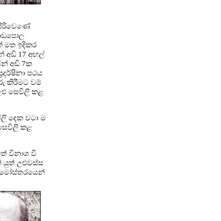
 පිරිවෙණේ
ිගොඩපොල
ක් මත ඉදිකර
න් අඩි 17 අඟල්
ින් අඩි 7ක
‍රදර්ෂිනා පථය
රු කිරීමට වම්
උළු සෙවිලි කළ
ිලි දෙක වටා ම
සෙවිලි කළ
ත් විනාශ වී
 යුත් උළුවස්ස
් මෝස්තරයෙන්