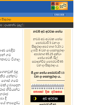
[
UNICODE
]
ා සිකුරාදා
ාප
|
දායකත්ව මුදල්
|
නවම් අව අටවක පෝය
නවම් අව අටවක පෝය
පෙබරවාරි 5 වන දා
සිකුරාදා අපර භාග 5.23 ට
ලබයි. 6 වන දා සෙනසුරාදා
රාණ බෙදීම්
අපරභාග 05.25 දක්වා
උපන් ගම
පෝය පවතී. සිල්
ජනතාවට විශාල
සමාදන්වීම පෙබරවාරි 05
වන දා සිකුරාදා ය.
 ගෙනවුත් බුදු
මී ළඟ පෝය පෙබරවාරි 13
ැතිර යන්නට
වන දා සෙනසුරාදා ය..
ට ගොස් ගමේ
 නමක් ලබාදෙන
රාජ හිමියන්ට
සඟරාජ
ා දී
අව අටවක
ේ න්‍යග්‍රෝධ
පෙබරවාරි 05