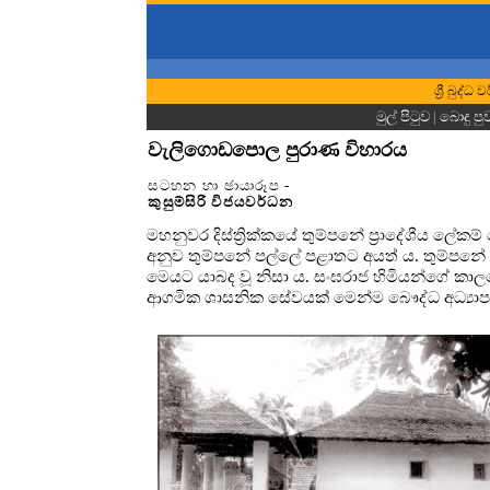
ශ්‍රී බුද
මුල් පිටුව
|
බොදු පු
වැලිගොඩපොල පුරාණ විහාරය
සටහන හා ඡායාරූප -
කුසුම්සිරි විජයවර්ධන
මහනුවර දිස්ත්‍රික්කයේ තුම්පනේ ප්‍රාදේශීය ලේකම
අනුව තුම්පනේ පල්ලේ පළාතට අයත් ය. තුම්පනේ 
මෙයට යාබද වූ නිසා ය. සංඝරාජ හිමියන්ගේ කා
ආගමික ශාසනික සේවයක් මෙන්ම බෞද්ධ අධ්‍යාපන