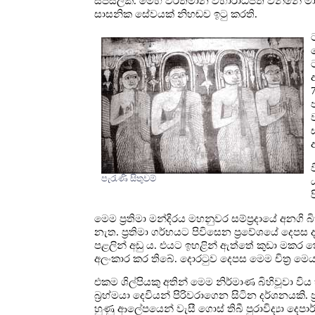
සිප්සලකි. මෙහි වර්තමාන විහාරාධිපති වන්නේ ම
සාසනික සේවයක් නිහඬව ඉටු කරති.
පැරැණි සිතුවම්
මෙම ප්‍රතිමා මන්දිරය මහනුවර සම්ප්‍රදායේ අනගි 
නැත. ප්‍රතිමා ගර්භයට පිවිසෙන ප්‍රවේශයේ දෙපස 
පළලින් අඩු ය. එයට ඉහළින් ඇත්තේ කුඩා මකර
අලංකාර කර තිබේ. දොරටුව දෙපස මෙම චිත්‍ර මෙ
එකම ශිල්පියකු අතින් මෙම නිර්මාණ බිහිවූවා ව
බ්‍රහ්මයා දෙවියන් පිරිවරාගෙන සිටින දර්ශනයකි. 
හුණු ආලේපයෙන් වැසී ගොස් තිබී පුරාවිද්‍යා දෙප