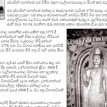
ස්වාමින් වහන්සේ වස් විසීම සඳහා වැලිගොඩපොලට පිටත් කර එව
එම ස්වාමීන් වහන්සේ පන්සලට කැඳවාගෙන පැමිණ 1755 ඇසළ 
වසවනු ලැබූහ. වස් කාලය අවසානයෙහි බෝධිය පිහිටි බිම සහ
මොල්ලිගොඩ වලව්වට අයත් ඉඩම් කොටසකුත් ඇතුලුව මුල්බිජු අ
ඇති ඉඩම ඉර හඳ පවතිනා තුරු සඟසතු කොට තුඩපතක ලියා පූජා 
 විශාල සාසනික සේවයකින් පසු 1775 දී
හන්සේගේ ඥාති ශිෂ්‍ය වැද්දාවල හිමියෝ
 පෝය සීමාව වැද්දාවල හිමියන්ගේ
ව. 1776 වන විට විහාර මන්දිරය සහ හේවිසි
ිටි සංඝරාජ හිමි හමු වී එහි පෝය සීමා
 සමග පැමිණ මෙහි සීමා බන්ධනය කළ බව
ු කෙරේ. උන්වහන්සේ ක්‍රි.ව. 1826 දී
න්ට වැලිගොඩපොල විහාරය සහ දලුක්ගල
ෝභිත හිමි අපවත් වීමෙන් පසුව
විහාරාධිපති ලෙස පත්වූහ. උන්වහන්සේ
ොඩනැගිල්ල ඉදිකරවා පන්සල් ගෙය
ත් වූයේ 1958 දී ය. ඊට පසු විහාරාධිපති
හි පැවිදි සිසුන් රැසකට අධ්‍යාපනය ලබාදෙන