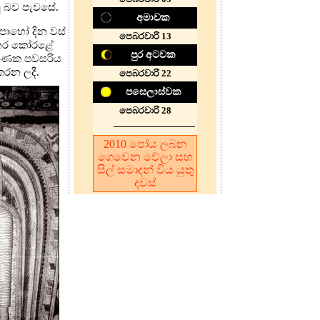
ූ බව පැවසේ.
අමාවක
පොහෝ දින වස්
පෙබරවාරි 13
 හතර කෝරළේ
පුර අටවක
මුණක පවසරිය
කරන ලදී.
පෙබරවාරි 22
පසෙලාස්වක
පෙබරවාරි 28
2010
පෝය ලබන
ගෙවෙන වේලා සහ
සිල් සමාදන් විය යුතු
දවස