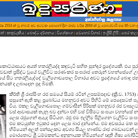
්ධ වර්ෂ 2553 ක් වූ නවම් අව අටවක පොහෝ දින රාජ්‍ය වර්ෂ 2010 ක් වූ පෙබරවාරි මස 05 වන ද
වත්
|
කතුවැකිය
|
බෞද්ධ දර්ශනය
|
විශේෂාංග
|
වෙහෙර විහාර
|
ඉංග්‍රිසි ලිපි
|
පෙර කල
් කොට්ඨාසයට අයත් හතරලියද්ද කඳුවැටි සහිත සුන්දර ප්‍රදේශයකි. එය පු
වඩාත් ප්‍රසිද්ධ වූයේ වැලිවිට සරණංකර සංඝරාජ තෙරුන් වහන්සේගේ 
ලයේ සිට හතරලියැද්දේ වැලිගොඩපොල විහාරය අවට ප්‍රදේශයේ බොදු 
යක් ද ලබාදෙන පුද බිමකි.
කීර්ති ශ්‍රී රාජසිංහ රජ සමයේ සියම් රටින් උපසම්පදාව (ක්‍රි.ව. 1753)
සසුනේ ඇති කළ ප්‍රබෝධය මහනුවර අවට පිහිටි මේ පෙදෙසටත් ප
විය. එකල වැලිගොඩපොල ගම්වාසීන් පිරිසක් මහනුවර රජ වාසල
වස් ආවාසයක් තැනූ බව දන්වා එහි වස් විසීමට සංඝයා වහන්සේ
ලෙස රජුගෙන් අයැද සිටියහ. රජු එම ඉල්ලීම පිළිගෙන වැලිවිට සංඝ
එම කටයුත්ත ඉටුකර දෙන ලෙස බාර දුන්නේය. එම අවසරය මත 
හිමියෙන් අලුත් පන්සලකට අවශ්‍ය සියලු භාණ්ඩ රාජ ගබඩාවෙන් ලබ
මොරතොට ශ්‍රී ධම්මකන්ධ අනුනායක හිමියන්ගේ ඥාති ශිෂ්‍ය බෝපිටිය