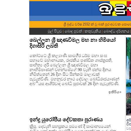
ශ්‍රී බුද්ධ වර්ෂ 2552 ක් වු බක් පුර අටවක පොහෝ
මුල් පිටුව
|
බොදු පුවත්
|
කතුවැකිය
|
බෞද්ධ දර්ශනය
බෙල්ලන ශ්‍රී ඤාණවිමල මහ නා හිමියෝ
දිගාසිරි ලබති
කෝට්ටේ ශ්‍රී කල්‍යාණි සාමගී‍්‍ර ධර්ම මහා සංඝ
සභාවේ මහානායක, රාජකීය පණ්ඩිත ශාස්ත්‍රපති,
සාහිත්‍ය ශූරී බෙල්ලන ශ්‍රී ඤාණවිමල මහා
නාහිමිපාණන් වහන්සේගේ 90 වැනි ජන්ම දිනය
නිමිත්තෙන් 26 දින සිට පින්කම් මාලාවක්
පැවැත්විණි. මහනුවර නාථ දේවාල බෝධිරාජයාණන්
අබ්ියස ආශීර්වාද බෝධි පූජාවක් 26 දින පැවැත්ව්ණි.
ඉතිරිය
»
ඉන්දු යුරෝපීය දේවකතා පුරාණය
අම
වි
ක්‍රිපූ. දෙවැනි සහස්‍රකය පමණේ දී සාමාන්‍යයෙන්
ව