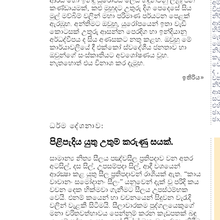
ආර්ය හෝ ඉන්දු යුරෝපීය ලෙස හඳුන්වනු ලැබූ ජන
අම
කණ්ඩායමක්, කළු මුහුදට උතුරු දිග පෙදෙසේ සිය
වි
මුල් මව්බිම් වලින් මහා පරිමාණ පර්යටන පෙළක්
නි
ආ
ඇරඹූහ. අන්තිමට ඔවුහු, යුරෝපයෙන් ඉතා වැඩි
හි
කොටසක් උතුරු ආසන්න පෙරදිග හා ඉන්දියානු
මෑ
අර්ධද්වීපය ද සිය අණසකට නතු කළහ. ඔවුහු මේ
ම
කාර්යාවලියේ දී එක්කෝ ස්වදේශීය ජනතාව හා
නිම
ඔවුන්ගේ සංස්කෘතියට අවශෝෂණය වූහ.
කැ
නැතහොත් එය විනාශ කර දැමූහ.
වෙ
ද 
ඉතිරිය
»
ව
නි
ආ
සට
එහ
ඡා
ඡා
ධර්ම දේශනාව:
පිළිපැදිය යුතු උතුම් කරුණු සයක්.
සාමාන්‍ය නිත්‍ය සීලය පඤ්චසීල ප්‍රතිපදාව වන අතර
අටසිල්, දස සිල්, උපසම්පදා සිල්, ආදී වශයෙන්
ආරක්‍ෂා කළ යුතු සීල ප්‍රතිපදාවන් රාශියක් ඇත. “කාය
වාචානං සමෝදානං සීලං” යනුවෙන් දැක් වූ පරිදි කය
වචන දෙක හික්මවා ගැනීමට සීලය උපස්ථම්භක
වෙයි. එනම් කයෙන් හා චචනයෙන් සිදුවන වැරැදි
වලින් වැළකී සිටීමයි. සීලාචාරකම පුද්ගලයෙකුගේ
මනා චරිතවත්භාවය පෙන්නුම් කරන කැඩපතක් බඳු