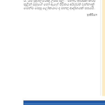
ය. යම් පුද්ගලයෙකු උසස් සිල්් මනාව ආරක්‍ෂා කිරීම
තුළින් ඔහුගේ හෝ ඇගේ ජීවිතය අර්ථවත් වන්නාක්
මෙන්ම සෙසු ලෝකයාට ද මහඟු ආදර්ශයක් සපයයි.
ඉතිරිය
»