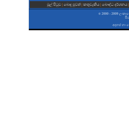
මුල් පිටුව
|
බොදු පුවත්
|
කතුවැකිය
|
බෞද්ධ දර්ශනය
2000 - 2009 ලංකාවේ 
©
සි
අදහස් හා 