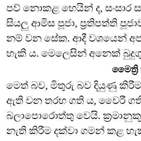
පව් නොකළ හෙයින් ද, සංසාර ස
සියලු ආමිස පූජා, ප්‍රතිපත්ති පූ
නම් වන සේක. ආදී වශයෙන් අප
හැකි ය. මෙලෙසින් අනෙක් බුද
මෛත්‍ර
මෙත් බව, මිතුරු බව දියුණු කිරී
ඇති වන තරහ ගති ය, වෛරී ගති
බලාපොරොත්තු වෙයි. ක්‍රමානුකූ
නැති කිරීම දක්වා ගමන් කළ හැක