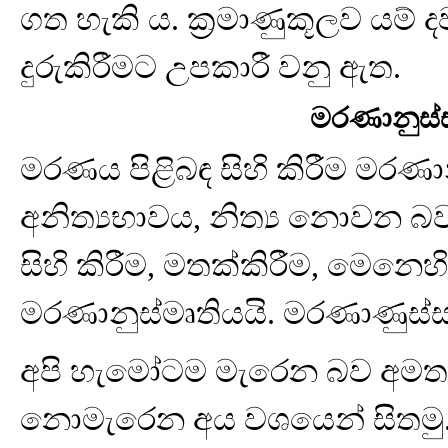
ගත හැකි ය. ක්‍රමාණුකූලව යම
දුරුකිරීමට උපකාරී වනු ඇත.
මරණානුස්
මරණය පිළිබඳ සිහි කිරීම මරණාන
අනිත්‍යභාවය, නිත්‍ය නොවන බව
සිහි කිරීම, මතක්කිරීම, මෙනෙහ
මරණානුස්මෘතියයි. මරණාණුස්ස
අපි හැමෝටම මැරෙන බව අමත
නොමැරෙන අය වශයෙන් සිතමු. වැ