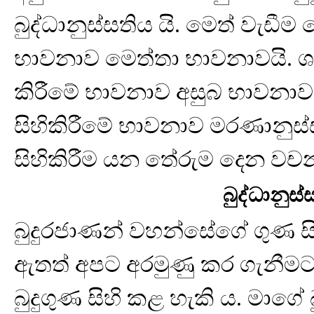
බුද්ධානුස්සතිය යි. මෙත් වැඩීම 
භාවනාව මෙත්තා භාවනාවයි. ශ
කිරීමේ භාවනාව අසුබ භාවනාවය
සිහිකිරීමේ භාවනාව මරණානුස්ස
සිහිකිරීම යන තේරුම දෙන වච
බුද්ධානුස
බුදුරජාණන් වහන්සේගේ ගුණ සිහ
ඇතත් අපට අරමුණු කර ගැනීමට 
බුදුගුණ සිහි කළ හැකි ය. මාග