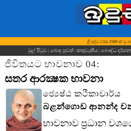
ශ්‍රී බුද්ධ වර්ෂ 2569 ක් 
මුල් පිටුව
බොදු පුවත්
කතුවැකිය
බෞද්ධ දර්ශ
|
|
|
ජීවිතයට භාවනාව 04:
සතර ආරක්‍ෂක භාවනා
ජ්‍යෙෂ්ඨ කථිකාචාර්ය
බළන්ගොඩ ආනන්ද චන්ද්‍ර
භාවනාව ප්‍රධාන වශය