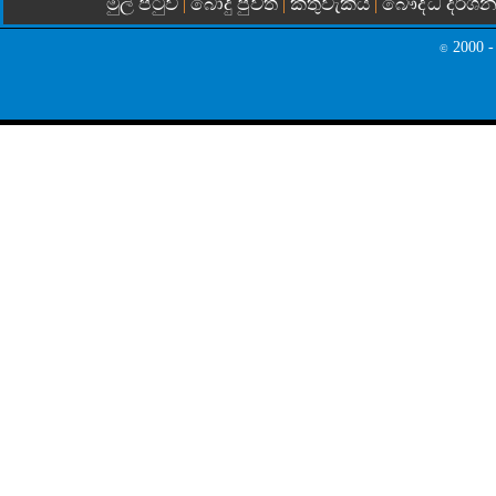
මුල් පිටුව
බොදු පුවත්
කතුවැකිය
බෞද්ධ දර්ශ
|
|
|
2000 -
©