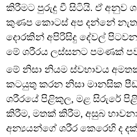
කිරීමට පුරුදු වී සිටියි. ඒ අනුව
කුණප කොටස් අප දන්නේ නැත. ම
දොරකින් අපිරිසිදු දේවල් පි
මේ ශරීරය ලස්සනට පමණක් පවත
මේ නිසා නියම ස්වභාවය අමත
කටයුතු කරන නිසා මානසික පීඩ
ශරීරයේ පිළිකුල, මළ සිරුරේ පිළ
කිරීම, මතක් කිරීම, අසුබ භාව
අන්‍යයන්ගේ ශරීර කෙරෙහි ද දක