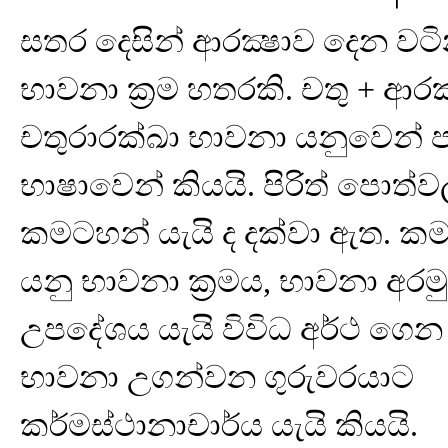
සතර දෙසින් ආරක්‍ෂාව දෙන වට
භාවනා ක්‍රම හතරකි. චතු + ආර
චතුරාරක්ඛා භාවනා යනුවෙන් ප
භාෂාවෙන් කියයි. පිරිත් පොත්
කමටහන් යැයි ද දක්වා ඇත. 
යනු භාවනා ක්‍රමය, භාවනා අරම
උපදේශය යැයි විවිධ අර්ථ ගෙන 
භාවනා උගන්වන ගුරුවරයාට
කර්මස්ථානාචාර්ය යැයි කියයි.