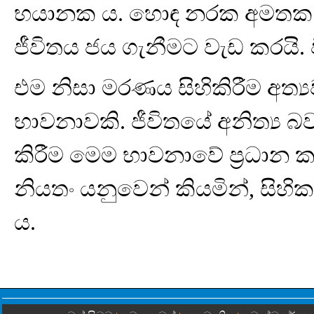
භයානක ය. හොඳ නරක අමතක වෙය
ජීවිතය ජය ගැනීමට වැඩ කරයි. 
එම නිසා මරණය සිහිකිරීම අත්‍යව
භාවනාවකි. ජීවිතයේ අනිත්‍ය 
කිරීම මෙම භාවනාවේ ප්‍රධාන කා
නියතං යනුවෙන් කියමින්, සිහ
ය.