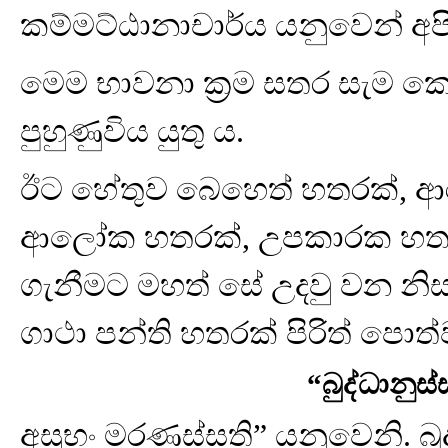
කම්මට්ඨානාචාර්ය යනුවෙන් අපි
මෙම භාවනා ක්‍රම සතර සැම ක
පුහුණුවිය යුතු ය.
ඊට හේතුව බෙහෙත් හතරක්, ආ
ආලෝක හතරක්, උපකාරක හතර
ගැනීමට මහත් සේ උදවු වන නිස
ගාථා පන්ති හතරක් පිරිත් පොත
“බුද්ධානුස
අසුභං මරණස්සති” යනුවෙනි. බු