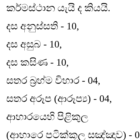
කර්මස්ථාන යැයි ද කියයි.
දස අනුස්සති - 10,
දස අසුබ - 10,
දස කසිණ - 10,
සතර බ්‍රහ්ම විහාර - 04,
සතර අරූප (ආරූප්‍ය) - 04,
ආහාරයෙහි පිළිකුල
(ආහාරෙ පටික්කූල සඤ්ඤාව) - 0