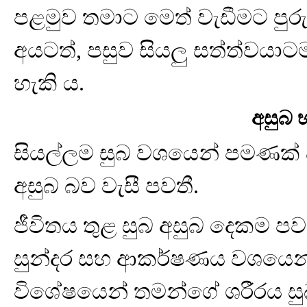
පළමුව තමාට මෙත් වැඩීමට පුරුද
අයටත්, පසුව සියලු සත්ත්වයාට
හැකි ය.
අසුබ
සියල්ලම සුබ වශයෙන් පමණක් දැකී
අසුබ බව වැසී පවතී.
ජීවිතය තුළ සුබ අසුබ දෙකම පව
සුන්දර සහ ආකර්ෂණය වශයෙන්
විශේෂයෙන් තමන්ගේ ශරීරය ස