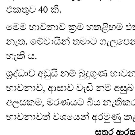
එකතුව 40 කි.
මෙම භාවනාව ක්‍රම හතළිහම එක්
නැත. මේවායින් තමාට ගැලපෙ
හැකි ය.
ශ්‍රද්ධාව අඩුයි නම් බුදුගුණ භා
භාවනාව, ආසාව වැඩි නම් අසුබ
අලසකම, මරණයට බිය නැතිකර 
භාවනාවත් වශයෙන් අරමුණු කළ
සතර ආරක