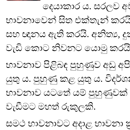
දෙයාකාර ය. සරලව අ
භාවනාවෙන් සිත එක්තැන් කරයි.
සහ ඥානය ඇති කරයි. අනිත්‍ය, 
වැඩි කොට නිවනට යොමු කරයි
භාවනාව පිළිබඳ පුහුණුව අඩු අ
යුතු ය. පුහුණු කළ යුතු ය. වි
භාවනාව යටතේ යම් පුහුණුවක් 
වැඩීමට මහත් රුකුලකි.
සමථ භාවනාවට අදාළ භාවනා ක්‍