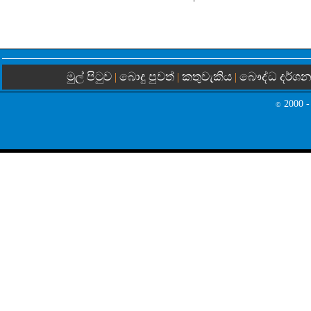
මුල් පිටුව
බොදු පුවත්
කතුවැකිය
බෞද්ධ දර්ශ
|
|
|
2000 -
©