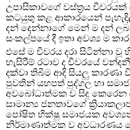
උපාසිකාවගේ වස්ත්‍රය චීවරයක
කටයුතු කළ ආකාරයෙන් පැහැද
දන් දෙන්නාගේ මෙන් ම දන් ලබන
සංකල්පයේ දී ඉතා අවශ්‍ය ම කා
එසේ ම චීවරය දරා සිටින්නා වූ 
හැසිරීම් රටාව ද චීවරයේ වන
දක්වා තිබීම ආදි සියලු කාරණ
පුවතින් යහපත් පුද්ගල හා සමා
අවබෝධාත්මක ව සිදු කෙරෙන රාජ්
සාමාන්‍ය ජනතාවගේ ක්‍රියාකලාප
පෝෂිත භික්ෂු සමාජයක අවශ්‍යත
නිර්මාණාත්මක ව අවධාරණය