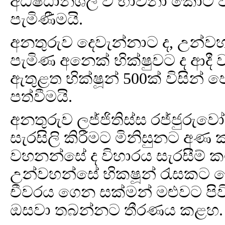
අධිෂ්ඨානශීලී ව භාවනා කොට ව
පැමිණීමයි.
අනතුරුව දෙවැන්නාට ද, උන්ව
පැමිණ අනෙක් භික්ෂුවට ද ආදී
ඇතුළත භික්ෂූන් 500ක් විසින්
පත්වීමයි.
අනතුරුව ලජ්ජිතිස්ස රජ්ජුරු
සැරසිලි කිරීමට මිනිසුනට අණ 
වහනන්සේ ද විහාරය සැරසීම් ක
උන්වහන්සේ භිකෂූන් රැසකට ක
චීවරය ගෙන සක්මන් මළුවට 
ඔසවා තබන්නට තීරණය කළහ.