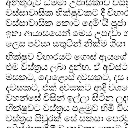
අනතුරුව ධම්මා උපාසිකාව වස්
වස්සාවාසික භික්ෂුවකට දී වි
වස්සාවාසික කොට දෙමි’යි පූජා
ඉතා ආයාසයෙන් මෙය උපදවා ග
ලෙස පවසා සතුටින් නික්ම ගියා
භික්ෂුව විහාරයට ගොස් ඇයගේ
එම වස්ත්‍රය ලබා දුන්හ. ඒ අව
මසකට, දොළොස් දවසකට, දස ද
දවසකට, එක් දවසකට ආදි වශයෙන්
වහන්සේ විසින් ඉල්ලා සිටින ල
භික්ෂුවට වස්ත්‍රය පළමුව හිමි 
වස්ත්‍රය සිවුරක් සේ සකසා පෙරව