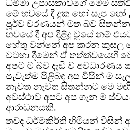
ධම්මා උපාසිකාවගේ මෙම සිතිව
මේ භවයේ දී දුක හෝ සැප හෝ
පූර්ව චරණයන් මත බව සිතන්
භවයේ දී අප දිළිදු වූයේ නම් එ
හේතු වන්නේ අප කරන කුසල කෝ
වටහා දීමෙන් ඒ තත්ත්වයෙහි 
අපට ම බව දැඩි ව අවධාරණය ක
පැවැත්ම පිළිබඳ අප විසින් ම ස
නැවත නැවත සිතන්නට මෙ මඟින
අවස්ථාව අපට අප ගැන ම ස්ව
ආරාධනයකි.
තවද ධර්මකීර්ති හිමියන් විසින