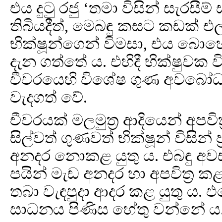
එය දුටු රජු ‘තමා විසින් සැර
තිබියදීත්, මෙබඳු කසට කඩක් එල
භික්ෂූන්ගෙන් විමසා, එය බොහෝ
දැන ගත්තේ ය. එහිදී භික්ෂුවක ව
චීවරයෙහි විශේෂ ගුණ අවබෝධ
වැදගත් වේ.
චීවරයක් මලමුත්‍ර ආදියෙන් අපවිත්
සිල්වත් ගුණවත් භික්ෂූන් විසින්
අනදර නොකළ යුතු ය. එබඳු අව
පයින් මැඬ අනදර හා අපවිත්‍
තබා වැඳපුදා ආදර කළ යුතු ය. එස
සාධනය පිණිස හේතු වන්නේ ය