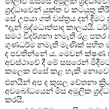
මාලාව ඔස්සේ අමූලික ශ්‍රද්ධා
ශ්‍රද්ධාවෙන් යුක්ත ව කටයුතු 
සේ උපයා ගත් වස්ත්‍රය දන් දීම
“දැන් බුද්ධොත්පාද කාලයයි. 
සමථ විදර්ශනා නමැති රළ පතර සහි
ගුණධර්ම නමැති මැණික් සහිත මහ
ද පවතින්නේ ය. මෙවන් ක්ෂණ 
අවස්ථාවේ දී මේ සසරෙන් මිදීමට
කලෙක එසේ කළ හැකි නොවෙයි
එනයින් අප ද කුසල චේතනා ක්‍රිය
අවබෝධයෙන් මිස අමූලික ශ්‍ර
කරයි.