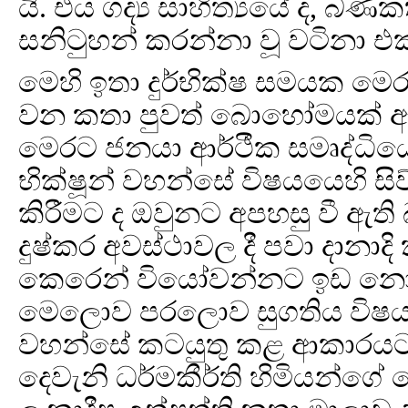
යි. එය ගද්‍ය සාහිත්‍යයේ ද, බණ
සනිටුහන් කරන්නා වූ වටිනා එ
මෙහි ඉතා දුර්භික්ෂ සමයක ම
වන කතා පුවත් බොහෝමයක් ඇත
මෙරට ජනයා ආර්ථීක සමෘද්ධියෙන
භික්ෂූන් වහන්සේ විෂයයෙහි සිව
කිරීමට ද ඔවුනට අපහසු වී ඇති 
දුෂ්කර අවස්ථාවල දී පවා දානාදි
කෙරෙන් වියෝවන්නට ඉඩ නොදී
මෙලොව පරලොව සුගතිය විෂයයෙහ
වහන්සේ කටයුතු කළ ආකාරයට ත
දෙවැනි ධර්මකීර්ති හිමියන්ග