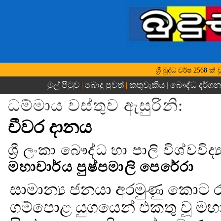
ශ්‍රී බුද්ධ වර්ෂ 2568
මුල් පිටුව
බොදු පුවත්
කතුවැකිය
බෞද්ධ දර්ශ
|
|
|
ධම්මාය වස්තුව ඇසුරිනි:
චීවර දානය
ශ්‍රී ලංකා බෞද්ධ හා පාලි විශ්වවිද
මහාචාර්ය පුෂ්පමාලි පෙරේරා
සාමාන්‍ය ජනයා අරමුණු කොට
ගම්පොළ යුගයෙන් එකතු වූ මහා 