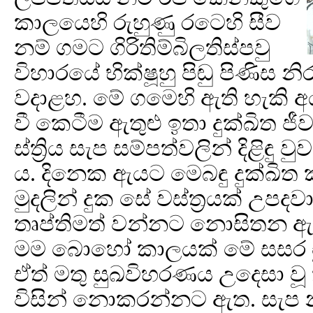
කාලයෙහි රුහුණු රටෙහි සීව
නම් ගමට ගිරිතිම්බිලතිස්පවු
විහාරයේ භික්ෂූහු පිඬු පිණි
වදාළහ. මේ ගමෙහි ඇති හැකි අ
වී කෙටීම ඇතුළු ඉතා දුක්ඛිත 
ස්ත්‍රිය සැප සම්පත්වලින් දිළිඳු 
ය. දිනෙක ඇයට මෙබඳු දුක්ඛිත 
මුදලින් දුක සේ වස්ත්‍රයක් උපද
තෘප්තිමත් වන්නට නොසිතන ඇය
මම බොහෝ කාලයක් මේ සසර චුති
ඒත් මතු සුඛවිහරණය උදෙසා වූ
විසින් නොකරන්නට ඇත. සැප 