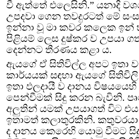
වී ඇත්තේ එලෙසිනි.” යනාදි 
උපදවා ගෙන තවදුරටත් මේ සංසා
ඉන්නා වූ මා කවර කලෙක ඉන් හි
පිළියම් ලෙස දුෂ්කර ව උපයා ගත් 
දෙන්නට තීරණය කළා ය.
ඇයගේ ඒ සිතිවිල්ල අපට ඉතා ව
කාර්යයක් සඳහා ඇයගේ සිතිවිල
ඉතා ඵලදායී ව දානය විෂයයෙහි
පෙන්වීමක් සිදු කරන බැවිනි.
අලුතින් යමක් උපයාගත් විට
ඉතාමත් කලාතුරකිනි. කතුවරයා 
ද දානය කෙරෙහි යොමු වීමට සි