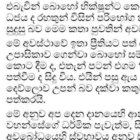
එබැවින් බොහෝ භික්ෂූන්ට කෙල
ධජය ද රහතුන් විසින් පරිභෝග
සුදුසු බව මෙම කතා පුවතින් 
මේ අවස්ථාවේ ඉතා ප්‍රීතියට පත් ර
උපාසිකාව ගෙන්වා බොහෝ සම්පත්
කොට දීම ද, එතැන් පටන් එගම ‘ධම්
පත්වීම ද සිදු විය. එයින් පස
දෙව්ලොව උපන් බව දක්වා කතු
පත්කරයි.
මේ අනුව අප දෙන දානයෙහි ආනි
වහන්සේගේ ධර්මික පැවැත්ම, ස
අවබෝධයෙහි ස්වභාවය අනුව ව