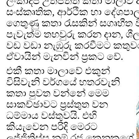
ලංකාදීප උත්පත්ති කතා මාලාව අ
සංස්කෘතික, ආර්ථික හා දේශ
ගෙතුණු කතා රැසකින් සගෘහීත 
පැවැත්ම තහවුරු කරන දාන, ශී
වඩ වඩා නැඹුරු කරවීමට කතුවර
ඒවායින් මැනවින් ප්‍රකට වේ.
එකී කතා මාලාවේ එකුන්
විසිවැනි වර්ගයේ හතරවැනි
කතා පුවත වන්නේ මෙම
සාකච්ඡාවට ප්‍රස්තුත වන
ධම්මාය වස්තුවයි. එහි
කියැවෙන පරිදි මෙරට
ලජ්ජිතිස්ස නම් රජ කෙනකුගේ