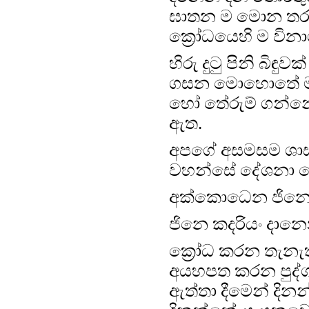
ඝාතන ම මොන තරම්ද
ක්‍රෝධයෙහි ම වි
හිරු දුටු පිනි බිඳ
ගසන මොහොතේ මඟහ
හෝ තේරුම් ගන්න
ඇත.
අපගේ අසමසම ශාස්
වහන්සේ දේශනා 
අක්කොධෙන ජිනෙ ක
ජිනෙ කදරියං දානෙ
ක්‍රෝධ කරන තැනැත
අයහපත කරන පුද්ග
ඇත්තා දීමෙන් දින