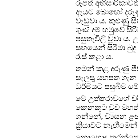
රූපත් අභිසාරිකාවක
ඇයට බොහෝ දරුණු 
වැඩුවා ය. කුළුණු
ගුණ දම් හමුවේ සි
පසුතැවිලි වූවා ය
සහයෙන් සිරිමා බු
රැස් කළා ය.
තමන් කළ දරුණු ප
සැලසූ යහපත ගැන ඇ
ධර්මයට පසුබිම මේ ස
මේ උත්තරාවගේ ච
කෙනකුට වුව මහත්
ගන්නේ, ව්‍යසන ළඟ
ක්‍රියාවට නැඟීමෙන්
නොහොඳ කරන්නෙකු