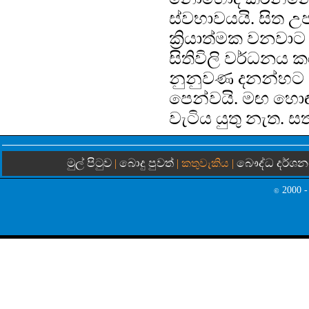
ස්වභාවයයි. සිත උ
ක්‍රියාත්මක වනවාට
සිතිවිලි වර්ධනය 
නුනුවණ දනන්හට ඒ
පෙන්වයි. මඟ හොඳට
වැටිය යුතු නැත. සත
මුල් පිටුව
බොදු පුවත්
බෞද්ධ දර්ශ
|
| කතුවැකිය |
2000 -
©