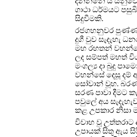
දිනන්නේ ය යනුව
ගාථා ධර්මයට පසුබි
සිදුවීමකි.
රජගහනුවර පුණ්ණ න
දුගී වුව සැදැහැ ධ
මහ රහතන් වහන්සේට
ලද සම්පත් මහත් විය
මංගල්‍ය දා බුදු ප
වහන්සේ දෙසූ දම් අ
සෝවාන් වූහ. බරණැ
සරණ පාවා දීමට කැ
පවුලේ අය සැදැහැව
කළ උපකාර නිසා ම 
විවාහ වූ උත්තරාට
උපායක් සිතූ ඇය සි