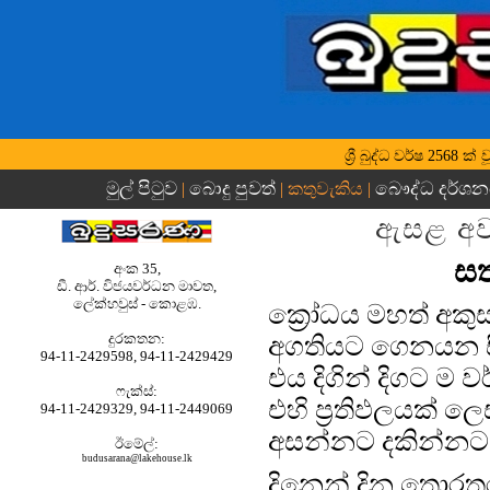
ශ්‍රී බුද්ධ වර්ෂ 2568
මුල් පිටුව
බොදු පුවත්
බෞද්ධ දර්ශ
|
| කතුවැකිය |
ඇසළ අව
සත
අංක 35,
ඩී. ආර්. විජයවර්ධන මාවත,
ලේක්හවුස් - කොළඹ.
ක්‍රෝධය මහත් අක
දුරකතන‍‍:
අගතියට ගෙනයන සිත
94-11-2429598, 94-11-2429429
එය දිගින් දිගට ම ව
ෆැක්ස්:
එහි ප්‍රතිඵලයක්
94-11-2429329, 94-11-2449069
අසන්නට දකින්නට
ඊමේල්:
budusarana@lakehouse.lk
දිනෙන් දින තොරතුරු