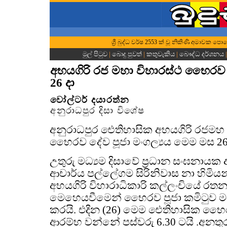
ශ්‍රී බුද්ධ වර්ෂ 2553 ක් වූ නිකිණි අමාවක පො
මුල් පිටුව
|
බොදු පුවත්
|
කතුවැකිය
|
බෞද්ධ දර්ශනය
අභයගිරි රජ මහා විහාරස්ථ භෛරව ද
26 දා
වෝල්ටර් දයාරත්න
අනුරාධපුර දිසා විශේෂ
අනුරාධපුර ඓතිහාසික අභයගිරි රජමහ ව
භෛරව දේව පූජා මංගල්‍යය මෙම මස 26
උතුරු මධ්‍යම දිසාවේ ප්‍රධාන සංඝනායක
ආචාර්ය පල්ලේගම සිරිනිවාස නා හිමි
අභයගිරි විහාරාධිකාරි කල්ලංචියේ රතන
මෙහෙයවීමෙන් භෛරව පූජා කමිටුව මග
කරයි. එදින (26) මෙම ඓතිහාසික භෛ
ආරම්භ වන්නේ පස්වරු 6.30 ටයි .අනතුරුව 