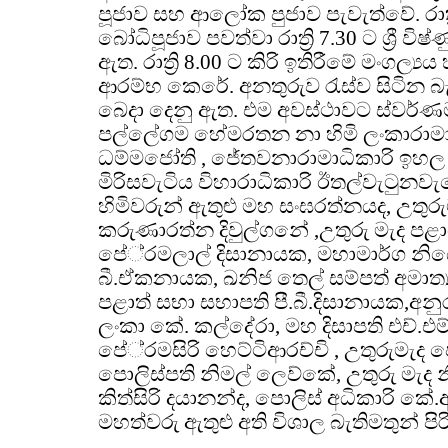
පූජාව සහ ආලෝක පුජාව පැවැත්වේ. රාත්‍රි
බෝධිපූජාව පවත්වා රාත්‍රි 7.30 ට ශ්‍රී ව
ඇත. රාත්‍රි 8.00 ට කිරි ඉතිරීමේ මංගල්
ආරම්භ කෙරේ. අනතුරුව රැස්ව සිටින බ
බෙදා දෙනු ඇත. එම අවස්ථාවට ස්වර්ණම
පල්ලේගම හේමරතන නා හිමි ලංකාරාම
ධම්මජෝති , ජේතවනාරාමාධිකාරි ඉහල
මිරිසවැටිය විහාරාධිකාරි ඊතල්වැටුන
හිමිවරුන් ඇතුළු මහ සංඝරත්නයද, උතුර
කරුණාරත්න දිවුල්ගනේ ,උතුරු මැද පළාතේ
පේ‍්‍රමලාල් දිසානායක, මහාමාර්ග නියෝ
බී.ඒකනායක, ඛනිජ තෙල් සම්පත් අමාත්‍ය
පළාත් සභා සභාපති පී.බී.දිසානායක,අනු
ලංකා කේ. කල්දේරා, මහ දිසාපති එච්.එම
පේ‍්‍රමසිරි හෙට්ටිආරච්චි , උතුරුමැද ජ්
පොලිස්පති නිමල් ලෙව්කේ, උතුරු මැද 
කිත්සිරි දයානන්ද, පොලිස් අධිකාරි ක
මහත්වරු ඇතුළු අති විශාල බැතිමතුන් ප