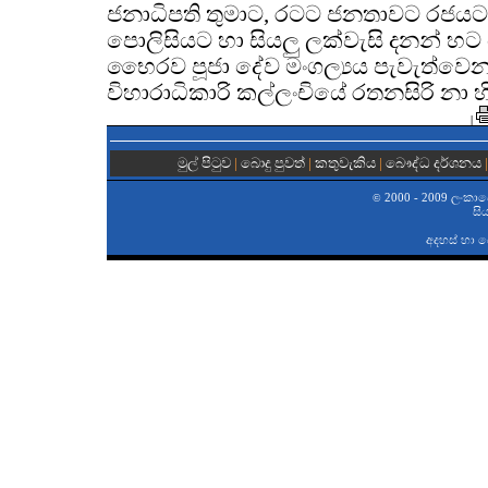
ජනාධිපති තුමාට, රටට ජනතාවට රජයට ත්
පොලිසියට හා සියලු ලක්වැසි දනන් හ
භෛරව පූජා දේව මංගල්‍යය පැවැත්වෙන
විහාරාධිකාරි කල්ලංචියේ රතනසිරි නා 
|
මුල් පිටුව
|
බොදු පුවත්
|
කතුවැකිය
|
බෞද්ධ දර්ශනය
2000 - 2009 ලංකාවේ 
©
සි
අදහස් හා 