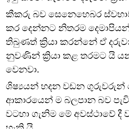
කීකරු බව සෙනෙහෙබර ස්වභාවය
කර දෙන්නට නිතරම දෙමාපියන්
තිබුණත් ක්‍රියා කරන්නේ ඒ දරුව
නුවණින් ක්‍රියා කළ තරමට යි යන
වෙනවා.
ශිෂ්‍යයන් හදන වඩන ගුරුවරුන
ආකාරයෙන් ම බලපාන බව පැවිදි
වටහා ගැනිම මේ අවස්ථාවේ දී 
හැකි යි.