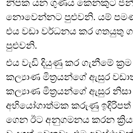
නිපක යන ගුණය කෙනකුට ජන්
නොවෙන්නට පුළුවනි. යම් පම
එය වඩා වර්ධනය කර ගතයුතු ග
පුළුවනි.
එය වැඩි දියුණු කර ගැනීමේ ක්‍ර
කල්‍යාණ මිත්‍රයන්ගේ ඇසුර වඩා
කල්‍යාණ මිත්‍රයන්ගේ ඇසුර නිසා 
අභියෝගාත්මක කරුණු ඉදිරිපත්
ගෙන ඊට අනුගමනය කරන ක්‍රියාම