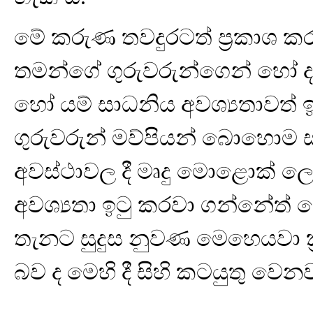
මේ කරුණ තවදුරටත් ප්‍රකාශ
තමන්ගේ ගුරුවරුන්ගෙන් හෝ ද
හෝ යම් සාධනිය අවශ්‍යතාවත් ඉට
ගුරුවරුන් මව්පියන් බොහොම 
අවස්ථාවල දී මෘදු මොළොක් ල
අවශ්‍යතා ඉටු කරවා ගන්නේත් 
තැනට සුදුස නුවණ මෙහෙයවා ක්‍ර
බව ද මෙහි දී සිහි කටයුතු වෙනව