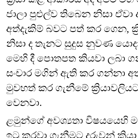
ජාලා පුළුල්ව තිබෙන නිසා ඒව
අත්දැකිම් බවට පත් කර ගෙන, ක්
නිසා ද තැනට සුදුස නුවණ යො
මෙහි දී පොතපත කියවා ලබා ගන්
සංචාර මගින් ඇති කර ගන්නා අත්
මුවහත් කර ගැනීමේ ක්‍රියාවලි
වෙනවා.
ළමුන්ගේ අවශ්‍යතා විෂයයෙහි මව
ඉටු කරවා ගැනීමට දරුවන් ක්‍රියා