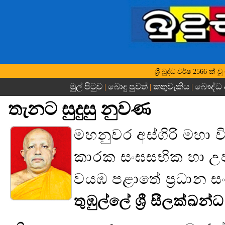
ශ්‍රී බුද්ධ වර්ෂ 2566 ක්
මුල් පිටුව
බොදු පුවත්
කතුවැකිය
බෞද්ධ 
|
|
|
තැනට සුදුසු නුවණ
මහනුවර අස්ගිරි මහා 
කාරක සංඝසභික හා උපා
වයඹ පළාතේ ප්‍රධාන 
තුඹුල්ලේ ශ්‍රී සීලක්ඛන්