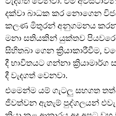
වැදගත් වෙනවා. එම අවස්ථාවන්
දක්වා බාධක කර නොගෙන විජයග
කලණ මිතුරන් අනුගමනය කරන ක්‍ර
මනා සතියකින් යුක්තව පියවරෙ
සිහිතබා ගෙන ක්‍රියාකාරීවීම
දී භාවිතයට ගන්නා ක්‍රියාමාර්ග
දී වැදගත් වෙනවා.
එමෙන්ම යම් ගැටලු සහගත තත
ජිවත්වන ඇතැම් පුද්ගලයන් එවැ
ක්‍රියා කළ ආකාරය අද අපට වහ