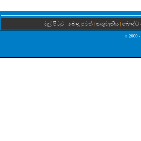
මුල් පිටුව
බොදු පුවත්
කතුවැකිය
බෞද්ධ 
|
|
|
2000 -
©