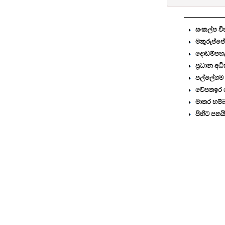
සංකල්ප වි
මකුරුප්ප
දොඩම්පහල 
ප්‍රධාන අ
පල්ලේගම ව
වේපතඉර ග
මාතර හම්
පිහිට පතයි