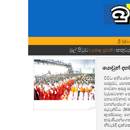
ශ්‍රී බ
මුල් පිටුව
කතුවැ
| බොදු පුවත් |
යොවුන් දහ
විවිධ අභියෝග
පරපුරට, යහපත
භාවනා අසපු සං
වැඩසටහන පෙබ
මහමෙව්නාව භා
වහන්සේගේ මෙ
පැවැත්විය. 2
කුණ්ඩසාල මහමෙ
තරුණියන්ගෙන්
නිවැරැදි දැක්