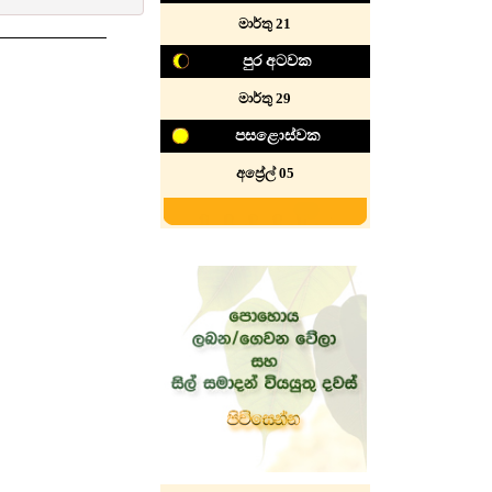
මාර්තු 21
පුර අටවක
මාර්තු 29
පසළොස්වක
අප්‍රේල් 05