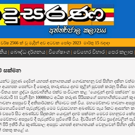
ුද්ධ වර්ෂ 2566 ක් වූ මැදින් අව අටවක පෝදා 2023 ‍ මාර්තු 15 බදාදා
කිය
බෞද්ධ දර්ශනය
විශේෂාංග
වෙහෙර විහාර
පෙර කලාප
|
|
|
|
ම් සක්මන
යන්ට මුහුණ දෙමින් යහපත් අනාගතයක් ගොඩනඟනු වස් සිහින දකින වත්
 අයහපත පෙන්වා දී සොඳුරු තාරුණ්‍යය දහම තුළින් සුවපත් කරනු පිණිස ම
චිතය සහ ශ්‍රද්ධා රූපවාහිනිය එක්ව සංවිධාන කළ ‘යොවුන් දහම් සක්මන’ ස
රවාරි 11 වැනි දින 10000කට අධික තරුණ පිරිසකගේ සහභාගිත්වයෙන් ක
වනා අසපුවේ දී අතිසාර්ථකව නිමාවට පත් විය. මහමෙව්නාව භාවනා අසපුවා
හෙයවීමෙන් පැවැත්වුණු මෙම වැඩසටහන අඛණ්ඩව පැය 5කට ආසන්න ක
016 වසරේ සිට අඛණ්ඩව සිදුකරන යොවුන් දහම් සක්මන මෙවර මහනුවර කේන්ද්
ව්නාව අසපුවේ දී පැවැත්වීම සුවිශේෂි විය. දිවයිනේ විවිධ ප්‍රදේශවලින් ප
 පිරී ඉතිරී ගිය කුණ්ඩසාල අසපුව යහපත් අනාගතයක් වෙනුවෙන් සිහින දකි
මක් එකතු කළේ ය.