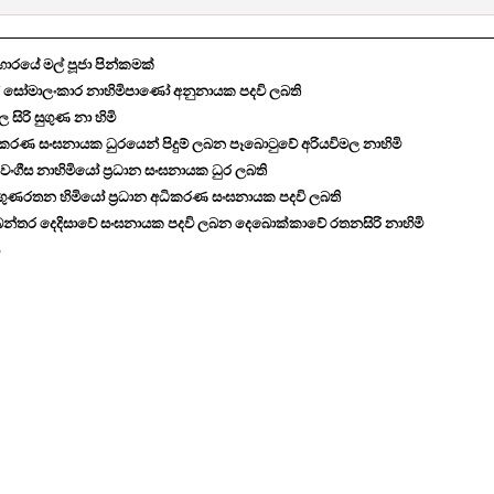
හාරයේ මල් පූජා පින්කමක්
ේ සෝමාලංකාර නාහිමිපාණෝ අනුනායක පදවි ලබති
සිරි සුගුණ නා හිමි
ධිකරණ සංඝනායක ධුරයෙන් පිදුම් ලබන පෑබොටුවේ අරියවිමල නාහිමි
ංගීස නාහිමියෝ ප්‍රධාන සංඝනායක ධුර ලබති
ුණරතන හිමියෝ ප්‍රධාන අධිකරණ සංඝනායක පදවි ලබති
බන්තර දෙදිසාවේ සංඝනායක පදවි ලබන දෙබොක්කාවේ රතනසිරි නාහිමි