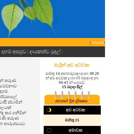
[
UNICODE
]
දහම් අසපුව
දායකත්ව මුදල්
|
|
|
මැදින් අව අටවක
මාර්තු 14 අඟහරුවාදා අ.භා. 08.20
න් අව අටවක ලබා 15 බදාදා අ.භා.
මන් තරුණ
06.43 න් ගෙවේ.
හමෙව්නාව
15 බදාදා සිල්
දහම්
ුණ්ඩසාලේ
සී ස්වාමින්
ාලයක්
අව අටවක
‍ර කර ගනිමින්
ැමිණි තරුණ
මාර්තු 15
න තාරුණ්‍යයට
අමාවක