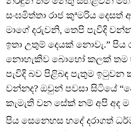
නිරිඳුන් තම නෙතු සඟළවන් මහි
සංඝමිත්තා රාජ කුªමරිය දෙසත්
මාගේ දරුවනි, තෙපි පැවිදි වන්නා
ඉතා උතුම් දෙයක් නොවැ.” පිය 
නොහැකිව බොහෝ කලක් තම හදව
පැවිදි බව පිළිබඳ පැතුම ඉටුව
වන්නද? ඔවුන් පවසා සිටියේ 
කැමැති වන සේක් නම් අපි අද ම 
පිය සෙනෙහස හදේ දරාගත් ධර්ම