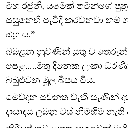
මහ රජුනි, යමෙක් තමන්ගේ පුත්
සසුනෙහි පැවිදි කරවනවා නම් 
ඔහු ය.”
බබළන නුවණින් යුතු ව තෙරුන
පෙළ.....මතු දිනෙක ලංකා ධරණ
බබුළුවන මූල බීජය විය.
මෙවදන සවනත වැකි සැණින් දහම
දායාදය ලබනු වස් නිම්හිම් නැති