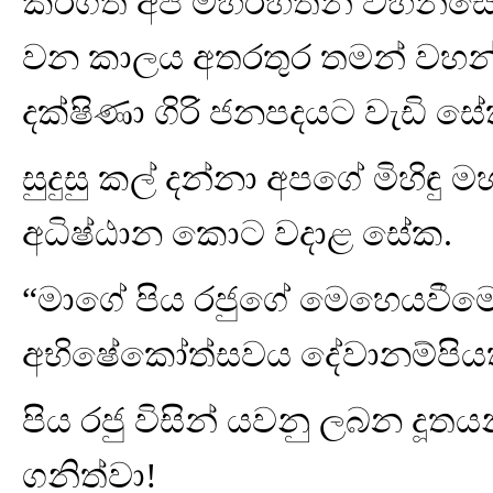
කරගත් අප මහරහතන් වහන්සේ ලං
වන කාලය අතරතුර තමන් වහන්සේ
දක්ෂිණා ගිරි ජනපදයට වැඩි සේ
සුදුසු කල් දන්නා අපගේ මිහි
අධිෂ්ඨාන කොට වදාළ සේක.
“මාගේ පිය රජුගේ මෙහෙයවීමෙ
අභිෂේකෝත්සවය දේවානම්පියති
පිය රජු විසින් යවනු ලබන දූතය
ගනිත්වා!