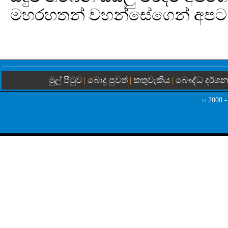
මහරහතන් වහන්සේගෙන් අපට 
මුල් පිටුව
බොදු පුවත්
කතුවැකිය
බෞද්ධ දර්ශ
|
|
|
2000 -
©