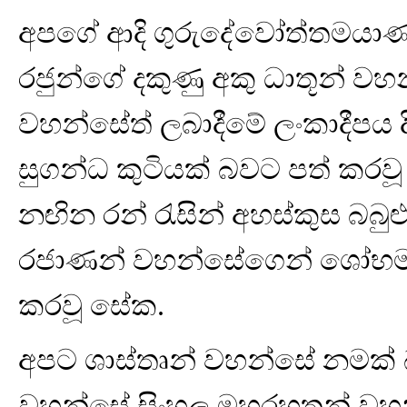
අපගේ ආදි ගුරුදේවෝත්තමයා
රජුන්ගේ දකුණු අකු ධාතූන් ව
වහන්සේත් ලබාදීමේ ලංකාදීපය දි
සුගන්ධ කුටියක් බවට පත් කරව
නඟින රන් රැසින් අහස්කුස බබුළ
රජාණන් වහන්සේගෙන් ශෝභමාන
කරවූ සේක.
අපට ශාස්තෘන් වහන්සේ නමක් බඳු
වහන්සේ සිංහල මහරහතන් වහන්