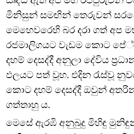
ඍද්ධි ඇති අප මහ රජ්ජුරුවන් ව
මිනිසුන් සමඟින් තෙරුවන් සරණෙ
මෙහෙවරෙහි බර දරා ගත් අප 
රජමාලිගයට වැඩම කොට පේ‍්‍රත
දහම් දෙසද්දී අනුලා දේවිය ප්‍රධ
ඵලයට පත් වූහ. එදින රැස්වූ නුවර
කොට දහම් දෙසද්දී ඔවුන් අතරි
ගත්තාහු ය.
මෙසේ ඇරඹි අනුබුදු මිහිඳු මුන