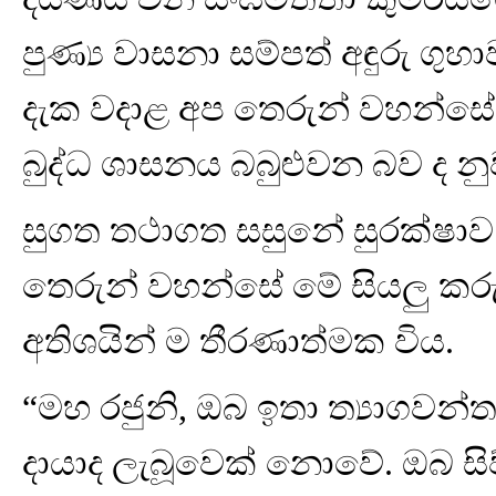
පුණ්‍ය වාසනා සම්පත් අඳුරු ගු
දැක වදාළ අප තෙරුන් වහන්සේ
බුද්ධ ශාසනය බබුළුවන බව ද නු
සුගත තථාගත සසුනේ සුරක්ෂාව ස
තෙරුන් වහන්සේ මේ සියලු කරුණ
අතිශයින් ම තීරණාත්මක විය.
“මහ රජුනි, ඔබ ඉතා ත්‍යාගවන්
දායාද ලැබූවෙක් නොවේ. ඔබ ස