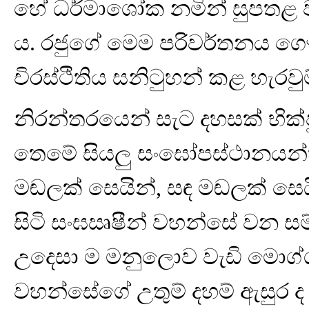
හේ ධර්මාශෝක නමින් සුපතළ 
ය. රජුගේ මෙම පරිවර්තනය ග
චිරස්ථිතිය සනිටුහන් කළ හැරවුම්
නිරන්තරයෙන් සැට දහසක් භික්ෂ
තෙමේ සියලු සංඝෝපස්ථානයන්හි නි
මඬලක් සෙයින්, සඳ මඬලක් සෙ
සිටි සංඝඍෂීන් වහන්සේ වන ස
උදෙසා ම මනුලොව වැඩි මොග්ග
වහන්සේගේ උතුම් දහම් ඇසුර ද 