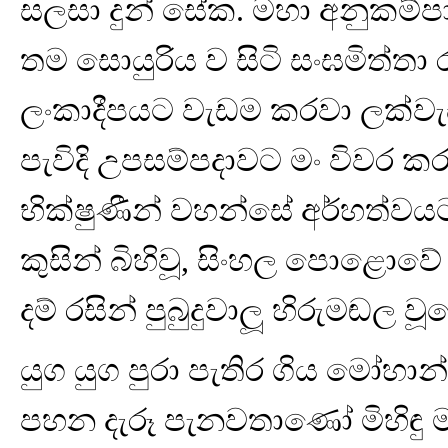
සලසා දුන් සේක. මහා අනුකම්ප
තම සොයුරිය ව සිටි සංඝමිත්ත
ලංකාදීපයට වැඩම කරවා ලක්වැ
පැවිදි උපසම්පදාවට මං විවර ක
භික්ෂුණීන් වහන්සේ අර්හත්වයට
කුසින් බිහිවූ, සිංහල පොළොවේ හ
දම් රසින් පුබුදුවාලූ හිරුමඬල 
යුග යුග පුරා පැතිර ගිය මෝහා
පහන දැරූ පැනවතාණෝ මිහිඳු