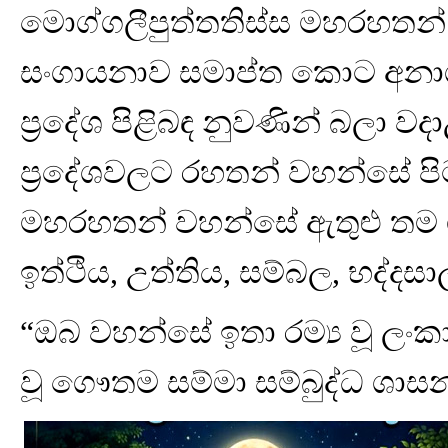
මොග්ගලීපුත්තතිස්ස මහරහතන් 
සංගායනාව සමාප්ත කොට අනාගත
ප්‍රදේශ පිළිබඳ නුවණින් බලා 
ප්‍රදේශවලට රහතන් වහන්සේ ප
මහරහතන් වහන්සේ ඇතුළු තම ශි
ඉත්ථිය, උත්තිය, සම්බල, භද්ද
“ඔබ වහන්සේ ඉතා රම්‍ය වූ ලං
වූ ගෞතම සම්මා සම්බුද්ධ ශාසනය