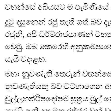
වහන්සේ අබියසට ම පැමිණියේ 
දුටු දසුනෙන් රජු තැති ගත් බ
රජුනි, අපි ධර්මරාජයාණන් වහන
වෙමු. ඔබ කෙරෙහි අනුකම්පාවෙ
යැයි වදාළහ.
මහා නුවණැති තෙරුන් වහන්සේ
නුවණැතියකු බව වටහාගෙන අප 
චුල්ලහත්ථිපදෝපම සූත්‍රය මුල් 