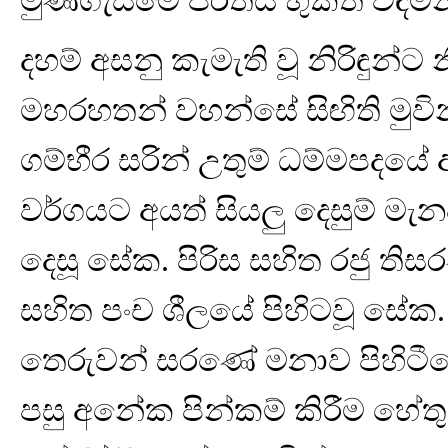
මුණගැසීමේ පී‍්‍රතිය භුක්ති විඳිමින
දහම් අසනු කැමැති වූ නිරිඳුන්ට න
මහරහතන් වහන්සේ සිඟිති මුවින
ගම්භීර සරින් උතුම් ධම්මපදයේ 
වර්ගයට අයත් සියලු දෙසුම් මැන
දෙසූ සේක. පිරිස සහිත රජු ති
සහිත පංච ශීලයේ පිහිටවූ සේක.
තෙරුවන් සරණේ මනාව පිහිටී
පසු අනේක පින්කම් කිරීම හේත