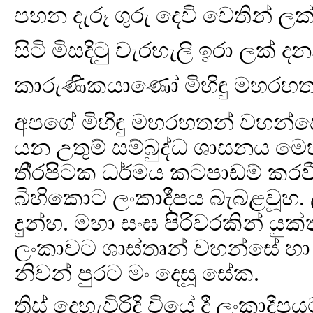
පහන දැරූ ගුරු දෙවි වෙතින් ලක්
සිටි මිසදිටු වැරහැලි ඉරා ලක් දන
කාරුණිකයාණෝ මිහිඳු මහරහත
අපගේ මිහිඳු මහරහතන් වහන්සේ පර්
යන උතුම් සම්බුද්ධ ශාසනය මෙහ
ති‍්‍රපිටක ධර්මය කටපාඩම් කර
බිහිකොට ලංකාදීපය බැබළවූහ. 
දුන්හ. මහා සංඝ පිරිවරකින් යු
ලංකාවට ශාස්තෘන් වහන්සේ හා
නිවන් පුරට මං දෙසූ සේක.
තිස් දෙහැවිරිදි වියේ දී ලංකා