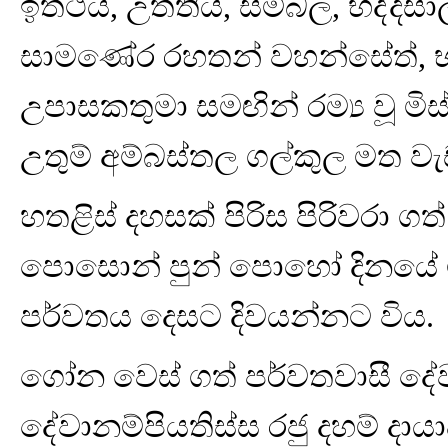
ඉත්ථිය, උත්තිය, සම්බල, භද්ද
සාමණේර රහතන් වහන්සේත්, භ
උපාසකතුමා සමඟින් රම්‍ය වූ මි
උතුම් අම්බස්තල ගල්කුල මත වැ
හතළිස් දහසක් පිරිස පිරිවරා ග
පොසොන් පුන් පොහෝ දිනයේ ම
පර්වතය දෙසට දිවයන්නට විය.
ගෝන වෙස් ගත් පර්වතවාසී ද
දේවානම්පියතිස්ස රජු දහම් දායා