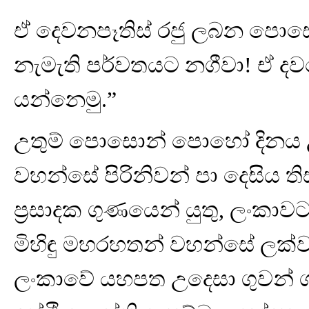
ඒ දෙවනපෑතිස් රජු ලබන පොස
නැමැති පර්වතයට නගීවා! ඒ දව
යන්නෙමු.”
උතුම් පොසොන් පොහෝ දිනය උදා
වහන්සේ පිරිනිවන් පා දෙසිය තිස
ප්‍රසාදක ගුණයෙන් යුතු, ලංකා
මිහිඳු මහරහතන් වහන්සේ ලක්වැස
ලංකාවේ යහපත උදෙසා ගුවන් 