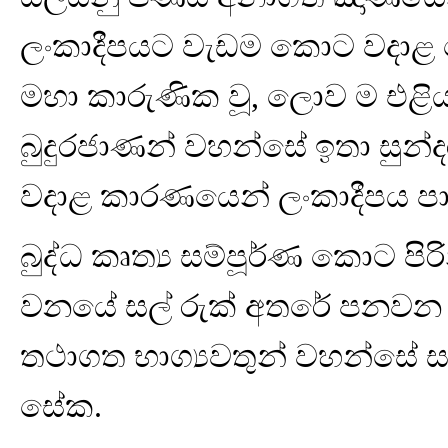
ලංකාදීපයට වැඩම කොට වදාළ ස
මහා කාරුණික වූ, ලොව ම එළි
බුදුරජාණන් වහන්සේ ඉතා සුන්ද
වදාළ කාරණයෙන් ලංකාදීපය පාරි
බුද්ධ කෘත්‍ය සම්පූර්ණ කොට පි
වනයේ සල් රුක් අතරේ පනවන 
තථාගත භාග්‍යවතුන් වහන්සේ ස
සේක.