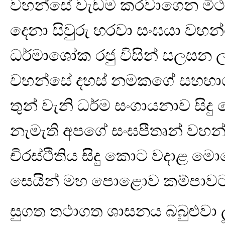
වහන්සේ වැඩම කරවාගෙන මිථ්‍ය
දෙනා සිවුරු හරවා සංඝයා වහන්ස
ධර්මාශෝක රජු විසින් සලසන 
වහන්සේ දහස් නමකගේ සහභාගි
තුන් වැනි ධර්ම සංගායනාව සිද
නැමැති අපගේ සංඝපීතෘන් වහන
චිරස්ථිතිය සිදු කොට වදාළ 
සෙයින් මහ පොළොව කම්පාවට ප
සුගත තථාගත ශාසනය බබුළුවා ලූ 