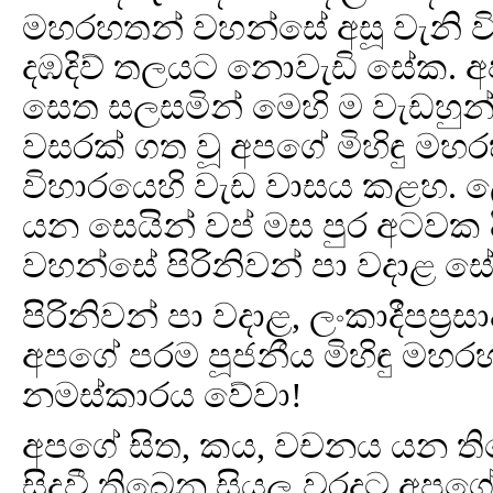
මහරහතන් වහන්සේ අසූ වැනි 
දඹදිව් තලයට නොවැඩි සේක. 
සෙත සලසමින් මෙහි ම වැඩහුන
වසරක් ගත වූ අපගේ මිහිඳු මහර
විහාරයෙහි වැඩ වාසය කළහ. 
යන සෙයින් වප් මස පුර අටවක 
වහන්සේ පිරිනිවන් පා වදාළ ස
පිරිනිවන් පා වදාළ, ලංකාදීපප්‍
අපගේ පරම පූජනීය මිහිඳු ම
නමස්කාරය වේවා!
අපගේ සිත, කය, වචනය යන ත
සිදුවී තිබෙන සියලු වරදට අපගේ