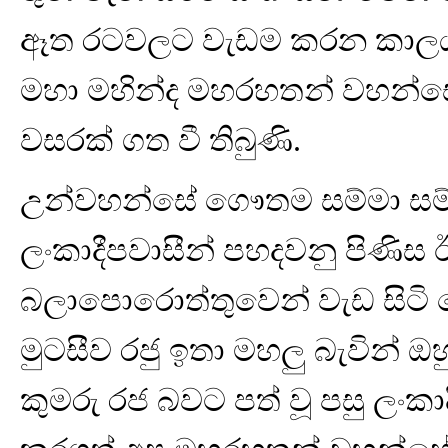
ඈත රටවලට වැඩම කරන කාලය 
මහා මහින්ද මහරහතන් වහන්ස
වසරක් ගත වී තිබුණි.
උන්වහන්සේ ගෞතම සම්මා සම්බ
ලංකාදීපවාසීන් පහදවනු පිණිස ඊ
බලාපොරොත්තුවෙන් වැඩ සිටි
මුටසීව රජු ඉතා මහලු බැවින් ඔ
කුමරු රජ බවට පත් වූ පසු ලංකා