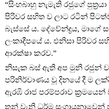
“සිංහබාහු නැමැති රජුගේ පුත්‍ර
පිරිවර සහිත ව ලාට රටින් පිට
බැස්සේ ය. දේවේන්ද්‍රය, මාගේ 
ලංකාදීපයේ ය. එනිසා පිරිවර සහ
ආරක්ෂා කරව.”
නිසැක බස් ඇති අප මුනි රජුන් වද
පරිනිර්වාණය වූ දිනයේ දී ම ල
ඇරඹි රාජ පරම්පරාව ක්‍රමයෙන්
තුන් වැනි ධර්ම සංගායනාවෙන්