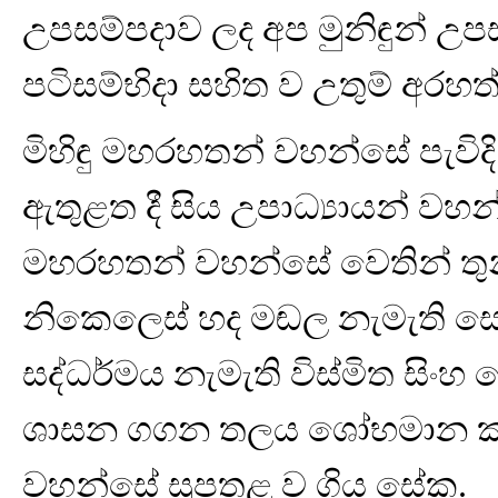
උපසම්පදාව ලද අප මුනිඳුන් උ
පටිසම්භිදා සහිත ව උතුම් අරහත
මිහිඳු මහරහතන් වහන්සේ පැවිදි 
ඇතුළත දී සිය උපාධ්‍යායන් වහන
මහරහතන් වහන්සේ වෙතින් තුන
නිකෙලෙස් හද මඬල නැමැති සොඳු
සද්ධර්මය නැමැති විස්මිත සිංහ ත
ශාසන ගගන තලය ශෝභමාන කළ 
වහන්සේ සුපතළ ව ගිය සේක.