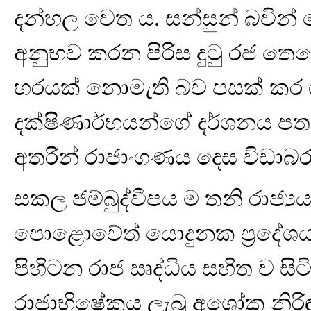
දන්හල වෙත ය. සන්සුන් බවින්
අනුභව කරන පිරිස දුටු රජ තෙම
හරයක් නොමැති බව පසක් කර ග
දක්ෂිණාර්භයන්ගේ දර්ශනය පතමින්
අතරින් රාජාංගණය දෙස විඩාබර
සකල ජම්බුද්වීපය ම තනි රාජ්
පොළොවේත් යොදුනක ප්‍රදේශය
පිහිටන රාජ ඍද්ධිය සහිත ව සිට
රාජාභිෂේකය ලැබූ අශෝක නිරිඳු