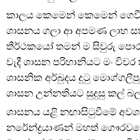
කාලය කෙමෙන් කෙමෙන් ගෙවී 
ශාසනය ගලා ආ අපමණ ලාභ සත්ක
තීර්ථකයෝ තමන් ම සිවුරු පො
වැදී ශාසන පරිහානියට මං විව
ශාසනික අර්බුදය දුටු මොග්ගල
ශාසන උන්නතියට සුදුසු කල් බල
ශාසනය යළි නඟාසිටුවීමේ අවශ්
නරේන්ද්‍රයාණන් මහත් ගෞරවය