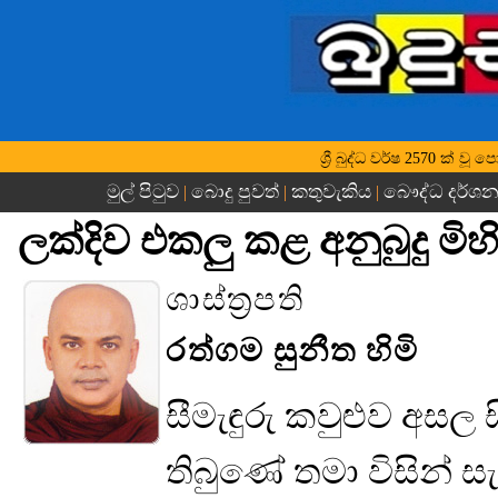
ශ්‍රී බුද්ධ වර්ෂ 2570 ක්
මුල් පිටුව
බොදු පුවත්
කතුවැකිය
බෞද්ධ දර්ශ
|
|
|
ලක්දිව එකලු කළ අනුබුදු මිහිඳ
ශාස්ත්‍රපති
රත්ගම සුනීත හිමි
සීමැඳුරු කවුළුව අසල ස
තිබුණේ තමා විසින් 