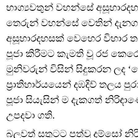
භාග්‍යවතුන් වහන්සේ අසූහාර
තෙරුන් වහන්සේ වෙතින් දැනගත
අසූහාරදහසක් වෙහෙර විහාර ත
පූජා කිරීමට කැමති වූ රජ කෙර
මුනිවරුන් විසින් සිදුකරන ලද
ප්‍රාතිහාර්යයෙන් දඹදිව් තලය පු
පූජා සියැසින් ම දැකගත් නිරිඳා
උපදවා ගති.
බලවත් සතුටට පත්වූ දම්සෝ නිර