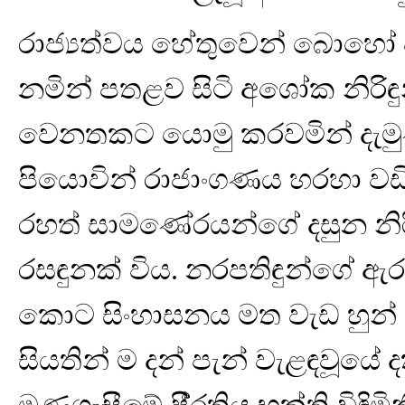
රාජ්‍යත්වය හේතුවෙන් බොහෝ 
නමින් පතළව සිටි අශෝක නිරිඳු
වෙනතකට යොමු කරවමින් දැමුණු
පියොවින් රාජාංගණය හරහා වඩින 
රහත් සාමණේරයන්ගේ දසුන නිර
රසඳුනක් විය. නරපතිඳුන්ගේ ඇ
කොට සිංහාසනය මත වැඩ හුන් 
සියතින් ම දන් පැන් වැළඳවූයේ 