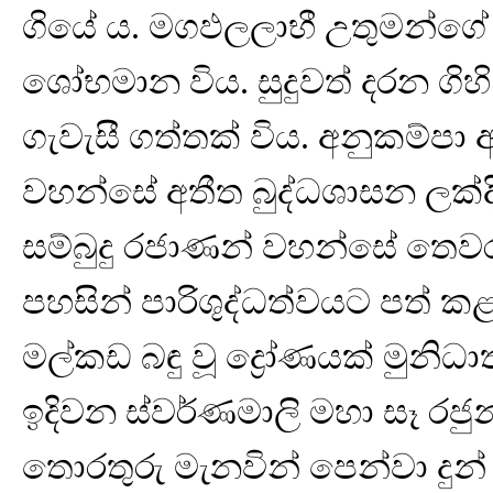
ගියේ ය. මගඵලලාභී උතුමන්ගේ 
ශෝභමාන විය. සුදුවත් දරන ගි
ගැවැසී ගත්තක් විය. අනුකම්පා 
වහන්සේ අතීත බුද්ධශාසන ලක්ද
සම්බුදු රජාණන් වහන්සේ තෙවර
පහසින් පාරිශුද්ධත්වයට පත් කළ 
මල්කඩ බඳු වූ ද්‍රෝණයක් මුනිධා
ඉදිවන ස්වර්ණමාලි මහා සෑ රජුන
තොරතුරු මැනවින් පෙන්වා දුන