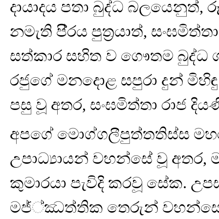
දායාදය පතා බුද්ධ බලයෙනුත්, 
නමැති පි‍්‍රය පුත්‍රයාත්, සංඝමි
සත්කාර සහිත ව ගෞතම බුද්ධ ශ
රජුගේ මනදොළ සපුරා දුන් මිහිඳු
පසු වූ අතර, සංඝමිත්තා රාජ දිය
අපගේ මොග්ගලීපුත්තතිස්ස මහ
උපාධ්‍යායන් වහන්සේ වූ අතර
කුමාරයා පැවිදි කරවූ සේක. උපස
මජ්්ඣත්තික තෙරුන් වහන්සේ විස