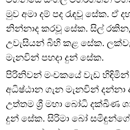
මුව අමා දම් පද රැඳවූ සේක. ඒ ද
නින්නාද කරවූ සේක. සිල් රකින,
උවැසියන් බිහි කළ සේක. ලක්ව
මැනවින් පහදා දුන් සේක.
පිරිනිවන් මංචකයේ වැඩ හිඳිම
අධිෂ්ඨාන ගැන මැනවින් දන්නා
උත්තම ශ්‍රී මහා බෝධි දක්ඛිණ
දුන් සේක. සිරිමා බෝ සමිඳුන්ග