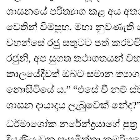
ශාසනයේ පරිත්‍යාග කළ අය අතර අ
වෙතින් විමසූහ. මහා නුවණැති
වහන්සේ රජු සතුටට පත් කරවම
රජුනි, අප සුගත තථාගතයන් වහ
කාලයේදීවත් ඔබට සමාන ත්‍යා
නොසිටියේ ය.” “එසේ වී නම් ස්ව
ශාසන දායාදය ලැබුවෙක් නේද?
ධර්මාශෝක නරේන්ද්‍රයාගේ පුත්‍
දියණිය වන සංඝමිත්තා කුමරියග