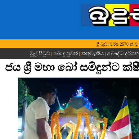
ශ්‍රී බුද්ධ වර්ෂ 2570 
මුල් පිටුව
බොදු පුවත්
කතුවැකිය
බෞද්ධ දර්ශ
|
|
|
ජය ශ්‍රී මහා බෝ සමිඳුන්ට ක්