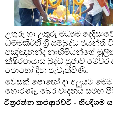
උතුරු හා උතුරු මධ්‍යම දෙදිසා
ධම්මකීර්ති ශ්‍රී සම්බුද්ධ ජයන්
පඤ්ඤානන්ද නාහිමියන්ගේ මූල
ක්ෂීරපායාස බුද්ධ පූජාව මෙවර 
පොහෝ දින පැවැත්විණි.
වෙසක් පොහෝ දා අලුයම මෙම 
හොරණෑ, බෙර වාදනය සමඟ පිරි
චිත්‍රරත්න කළුආරච්චි - හිඳෙීගම 