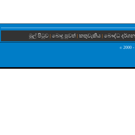
මුල් පිටුව
බොදු පුවත්
කතුවැකිය
බෞද්ධ දර්ශ
|
|
|
2000 -
©