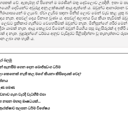
 යහපතක් වේ. ඇතැම්හු ඒ පිනෙන් ම මරණින් මතු දෙව්ලොව උපදිති. ඉතා ම ප
කයෙහි දෙවියන්ට අවුරුදු අනූ ලක්ෂයක් ආයු ඇත්තේ ය. ඔවුන්ට ආහාරපාන වස්ත්
නිරායාසයෙන් ම ලැබේ. ඒවා ලැබීම සඳහා මිනිස් ලොව මෙන් වැඩ කළ යුතු
ෙය නැත. අසවල් දෙය විනාශ වුණා ය. අසවල් අලාභය විය කියා තැවීමක් ඔව
ීමක්, ලෙඩට ප්‍රතිකාර ගැනීමට වෙහෙසීමක් ඔවුන්ට නැත. මිනිසුන්ගේ ශරීර මෙ
දිරා යාමක් නැත. ආයු කෙළවර වීමෙන් ඔවුන් මියගිය පසු මළසිරුරක් ද ඉතිර
ක් ද නැත. බුදුරදුන්ගේ ධර්මය අනුව වැඩිදුරට පිළිපදින්නා වූ තැනැත්තාට රූප
යාන ලබා ගත හැකි ය.
ැර බලමු
න් සැනසීම ගෙන දෙන බොජ්ඣංග ධර්ම
ලා කෙනෙක් නැති කල මගේ කියනා කිසිදෙයක් වෙද?
ත්නය
නැණ පමණ
නාව ගැන වැරදි වැටහීම් එපා
ග නසන මහඟු ඖෂධයක්...
් ආරක්ෂාව සලසන ධර්ම විශේෂය