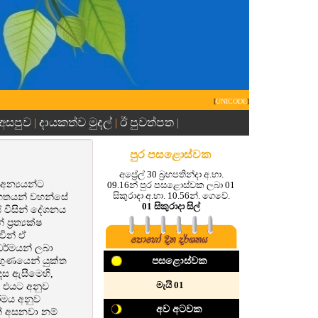
[
UNICODE
]
 අසපුව
දායකත්ව මුදල්
ඊ පුවත්පත
|
|
|
පුර පසළොස්වක
අප්‍රේල් 30 බ්‍රහපතින්දා අ.භා.
අන්‍යයන්ට
09.16න් පුර පසළොස්වක ලබා 01
සිකුරාදා අ.භා. 10.56න්. ගෙවේ.
ථාගතයන් වහන්සේ
01 සිකුරාදා සිල්
 විසින් දේශනය
රත්‍යක්ෂ
වින් ඒ
ධර්මයන් ලබා
ගුණයෙන් යුක්ත
පසළොස්වක
ෙස ඇසීමෙහි,
‍මැයි 01
න් එයට අනුව
ර්මය අනුව
අව අටවක
ින් අසනවා නම්