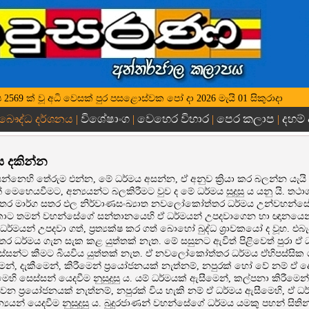
 වර්ෂ 2569 ක් වූ අධි වෙසක් පුර පසළොස්වක පෝ දා 2026 මැයි 01 සිකුරාදා
විශේෂාංග
වෙහෙර විහාර
පෙර කලාප
දහම්
 බෞද්ධ දර්ශනය |
|
|
|
ය දකින්න
න්නෙහි තේරුම එන්න, මේ ධර්මය අසන්න, ඒ අනුව ක්‍රියා කර බලන්න යැයි 
් මෙහෙයවීමට, අන්‍යයන්ට බලකිරීමට වුව ද මේ ධර්මය සුදුසු ය යනු යි. ත
 සතර මාර්ග සතර ඵල නිර්වාණසංඛ්‍යාත නවලෝකෝත්තර ධර්මය උන්වහන්සේ
ට තමන් වහන්සේගේ සන්තානයෙහි ඒ ධර්මයන් උපදවාගෙන හා ඥානයෙන් ප්‍
්මයන් උපදවා ගත්, ප්‍රත්‍යක්ෂ කර ගත් බොහෝ බුද්ධ ශ්‍රාවකයෝ ද වූහ. එබැ
ර්මය ගැන සැක කළ යුත්තක් නැත. මේ සසුනට ඇවිත් පිළිවෙත් පුරා ඒ 
ස්සන්ට කීමට බියවිය යුත්තක් නැත. ඒ නවලෝකෝත්තර ධර්මය ඒහිපස්සික 
ෙන්, දැකීමෙන්, කිරීමෙන් ප්‍රයෝජනයක් නැත්නම්, නපුරක් හෝ වේ නම් ඒ ද
ීමෙහි සෙස්සන් යෙදවීම නුසුදුසු ය. යම් ධර්මයක් ඇසීමෙන්, කල්පනා කිරීමෙ
ෙන් වන ප්‍රයෝජනයක් නැත්නම්, නපුරක් විය හැකි නම් ඒ ධර්මය ඇසීමෙහි, ඒ ධ
අන්‍යයන් යෙදවීම නුසුදුසු ය. බුදුරජාණන් වහන්සේගේ ධර්මය යමකු පහන් සිත