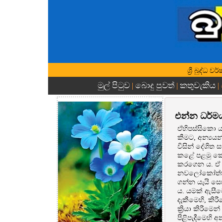
ශ්‍රී බුද්ධ
මුල් පිටුව
බොදු පුවත්
කතුවැකිය
|
|
|
එන්න ධර්ම
ඒහිපස්සිකො ය
කීමට, අන්‍යයන
විසින් දේශිත
කළේ පළමු කො
කරගෙන ය. ඒ ධර
නවලෝකෝත්තර ධ
ගන්න යැයි සෙ
ය. යමක් ඇසීම
දැකීමෙහි, කිර
ක්‍රියා කිරීම
පිළිපැදීමෙහි 