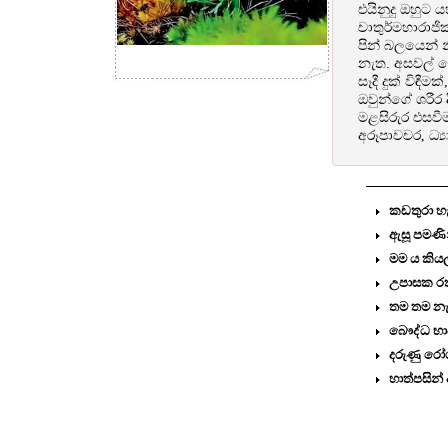
එයිනුදු ඔහුට
චාතුර්මහාරාජි
පින් බලයෙන් 
නැත. අසවල් ද
සෑදී දුක් විඳ
ඔවුන්ගේ ශරීර 
මළසිරුර එසවීම
අරූපාවචර, ධ්‍
කඩතුරා හ
ඇසූ පමණි
මම ය කිය
උපාසක ර
තම තම 
බෞද්ධ භාව
දරුණු රෝ
හාත්පසින