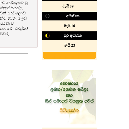
හත් දෙව්ලොව වූ
‍‍‍මැයි 09
‍රාදී සියල්ල
 බවක් දෙව්ලොව
අමාවක
ුන්ට නැත. ලෙඩ
න් පරණ ව
මැයි 16
ි නොවේ. එබැවින්
ාවචර,
පුර අටවක
මැයි 23