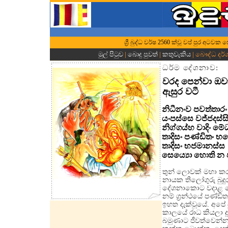
ශ්‍රී බුද්ධ වර්ෂ 2560 ක්වූ වප් පුර අටව
මුල් පිටුව
|
බොදු පුවත්
|
කතුවැකිය
| බෞද්ධ දර්
ධර්ම දේශනාව:
වරද පෙන්වා ඔ
ඇසුර වටී
නිධීනංව පවත්තාරං
යංපස්සෙ වජ්ජදස්ස
නිග්ගය්හ වාදිං මේ
තාදිසං පණ්ඩිතං භ
තාදිසං භජමානස්ස
සෙය්‍යො හොති න 
තුන් ලොවක් මහා ක
නායක තිලෝගුරු බුදු
දේශනාකොට වදාළ බ
නම් ග්‍රන්ථයේ පණ්ඩ
ඉහත දැක්වූයේ. අපේ 
කාලයේ රාධ කියලා දු
බමුණාට ජීවත්වෙන්න ක