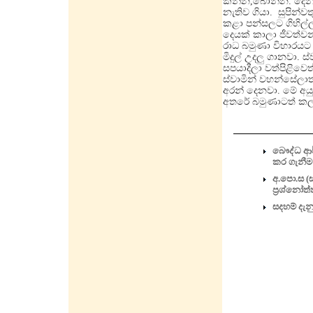
කන්න,බොන්න. දෙන
නැතිව ගියා. සුපින්ව
කළා පන්සලට ගිහිල
දෙයක් කාලා ජීවත්ව
රාධ බමුණා විහාරයට 
මිදුල් උදලු ගානවා. ස
සපයාදීලා වත්පිළිව
ස්වාමින් වහන්සේලාත
අරන් දෙනවා. මේ අය
අතරේ බමුණාටත් කල්
බෞද්ධ ආර
කර ගැනීම
අ.පො.ස (ස
ප්‍රශ්නෝත
සදහම් දැන