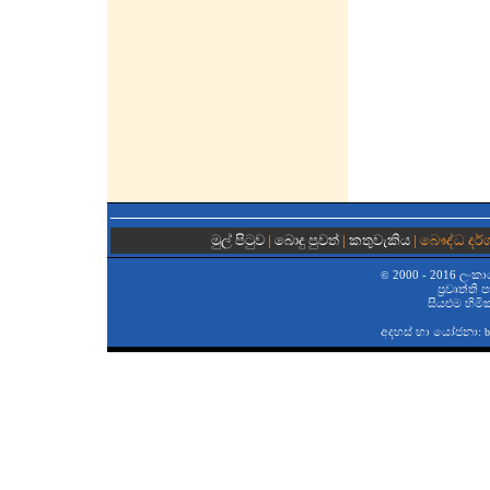
මුල් පිටුව
|
බොදු පුවත්
|
කතුවැකිය
| බෞද්ධ දර්
2000 - 2016 ලංකා
©
ප‍්‍රවෘත්ති
සියළුම හිමි
අදහස් හා යෝජනා:
b