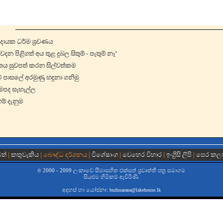
දායක ධර්ම ශ්‍රවණය
ු වදන පිළිගත් අය තුළ දුබල සිතුම් - පැතුම් නෑ’
ිතය සුවපත් කරන සිල්වත්කම
් පාසලේ අරමුණු හඳුනා ගනිමු
මපද සැහැල්ල
ම් දැනුම
වත්
|
කතුවැකිය
| බෞද්ධ දර්ශනය |
විශේෂාංග
|
වෙහෙර විහාර
|
ඉංග්‍රිසි ලිපි
|
පෙර කල
2000 - 2009 ලංකාවේ සීමාසහිත එක්සත් ප‍්‍රවෘත්ති පත්‍ර සමාගම
©
සියළුම හිමිකම් ඇවිරිණි.
අදහස් හා යෝජනා:
budusarana@lakehouse.lk