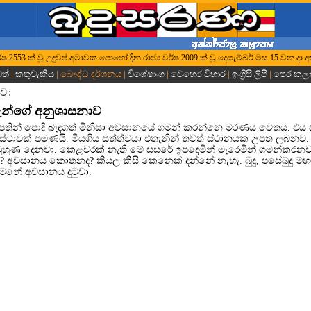
ධ වර්ෂ 2553 ක් වූ උඳුවප් අමාවක පොහෝ දින රාජ්‍ය වර්ෂ 2009 ක් වූ දෙසැම්බර් මස 15 වන දා
වත්
|
කතුවැකිය
| බෞද්ධ දර්ශනය |
විශේෂාංග
|
වෙහෙර විහාර
|
ඉංග්‍රිසි ලිපි
|
පෙර කල
ව:
වරුන්ගේ අනුශාසනාව
තින් පොදි බැඳගත් මිනිසා අවසානයේ ගමන් කරන්නෙ මරණය වෙතය. එය 
්ථාවක් පමණයි. මියගිය සත්ත්වයා එතැනින් තවත් ස්ථානයක උපත ලබනව. 
හුණ දෙනවා. කෙළවරක් නැති මේ සසරේ ඉපදෙමින් මැරෙමින් ගමන්කරන
අවසානය කොතනද? කියල කිසි කෙනෙක් දන්නේ නැහැ. බුදු, පසේබුදු ම
මනේ අවසානය දුටුවා.