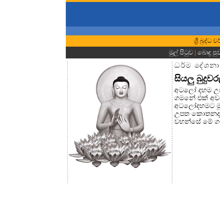
ශ්‍රී බුද්
මුල් පිටුව
|
බොදු පු
ධර්ම දේශනා
සියලු බුදු
අටලෝ දහම උප
ගමනේ එක් අවස
අටලෝදහමට මු
උපත කොතනද? 
වහන්සේ මේ ග