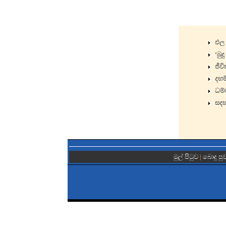
ඵල 
‘බුද
ජීව
දහම
ධම්
සදහ
මුල් පිටුව
|
බොදු පු