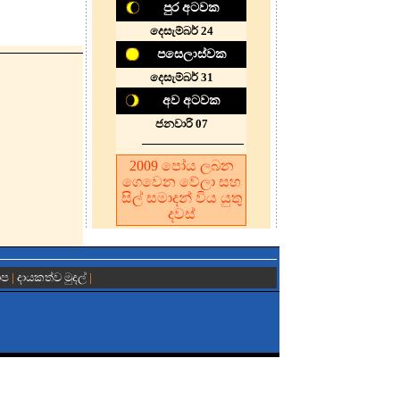
පුර අටවක
දෙසැම්බර් 24
පසෙලාස්වක
දෙසැම්බර් 31
අව අටවක
ජනවාරි 07
2009
පෝය ලබන
ගෙවෙන වේලා සහ
සිල් සමාදන් විය යුතු
දවස
ාප
|
දායකත්ව මුදල්
|