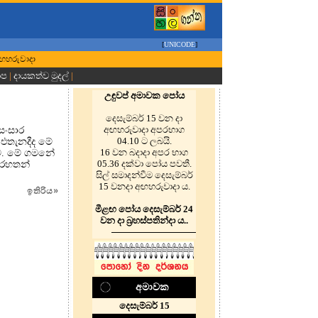
[
UNICODE
]
 අඟහරුවාදා
ාප
|
දායකත්ව මුදල්
|
උඳුවප් අමාවක පෝය
දෙසැම්බර් 15 වන දා
අඟහරුවාදා අපරභාග
සංසාර
04.10 ට ලබයි.
එතැනදීද මේ
16 වන බදාදා අපර භාග
ව. මේ ගමනේ
05.36 දක්වා පෝය පවතී.
හරහතන්
සිල් සමාදන්වීම දෙසැම්බර්
15 වනදා අඟහරුවාදා ය.
ඉතිරිය
»
මීළඟ පෝය දෙසැම්බර් 24
වන දා බ්‍රහස්පතින්දා ය.
.
අමාවක
දෙසැම්බර් 15