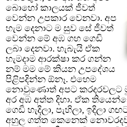
බොහෝ කාලයක් ජීවත්
වෙන්න උපකාර වෙනවා. අප
හැම දෙනාට ම සුව සේ ජීවත්
වෙන්න මේ අඹ ගහ ගෙඩි
ලබා දෙනවා. හැබැයි ඒක
හැමදාම ආරක්ෂා කර ගන්න
නම් මම මේ කියන උපදේශය
පිළිපදින්න ඕනෑ. එහෙම
නොවුණොත් අපට කරදරවලට ම
අර අඹ අත්ත දිහා. ඒක තියෙන්
ගෙඩි හැදිලා, පැහිලා, ඉදිලා 
අහුල ගත්ත කෙනෙක් නොවරද