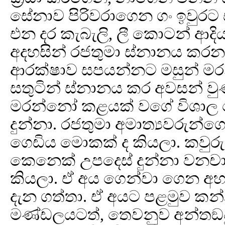
සේනාව පිරිවරාගෙන ගං ඉවුරට
එන දර කැබැලි, ලී කොටන් ආදි
අදහසින් රජතුමා ස්නානය කරන ත
ආරක්ෂාව සපයන්නට මසුන් මරන
සතුටින් ස්නානය කර අවසන් වුණා
මරන්නෝ කළයක් වගේ විශාල ග
දුන්නා. රජතුමා අමාත්‍යවරුන්
ගෙඩිය මොකක් ද කියලා. කවුරු
කෙනෙක් උපදෙස් දුන්නා වනචා
කියලා. ඒ අය ගෙන්වා ගෙන 
දැන ගත්තා. ඒ අයට පළමුව කන්න
මණ්ඩලයටත්, තෙවනුව අන්තඞපුර 