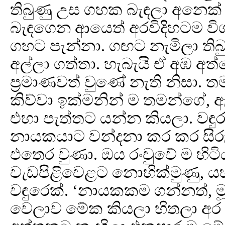
තිබුණු උස ගහක බැඳලා අනෙ
බැඳගෙන ආයෙත් අරවිදිහටම ව
ගහට පැන්නා. ගඟට නැමිලා තිබ
අල්ලා ගත්තා. හැබැයි ඒ අඹ අත
ප්‍රමාණවත් වුණේ නැති නිසා.
කිව්වා ඉක්මනින් ම තමන්ගේ, ඇ
එහා පැත්තට යන්න කියලා. වඳ
නායකයාට වන්දනා කර කර සිරු
එතෙර වුණා. ඔය රංචුවේ ම හි
වැඩපිළිවෙළට නොහික්මුණු, යහ
වඳුරෙක්. ‘නායකකම ගන්නත්, 
වෙලාව මේක කියලා හිතලා අර අ