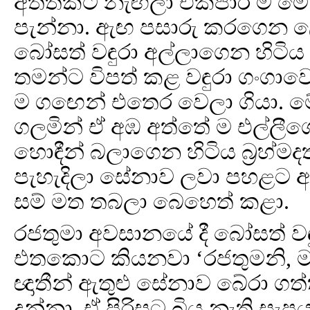
අත්තකට නැඟිලා එකපාර ම ම
පැන්නා. ඇඟ පසාරු කරගෙන ලේ
බෝසත් වඳුරා අල්ලාගෙන හිටිය
තමන්ට විපත් කළ වඳුරා ගංගා
ම ගඟෙන් එතෙර වෙලා ගියා. ම
ගලමින් ඒ අඹ අත්තේ ම එල්ලීගෙන
හොඳීන් බලාගෙන හිටිය බ්‍රහ්ම
පැහැදිලා සේනාව ලවා පහළට අ
සම් මත තබලා බෙහෙත් කළා.
රජතුමා අවසානයේ දී බෝසත් වඳු
එතකොට කියනවා ‘රජතුමනි, 
ඥාතීන් ඇතුළු සේනාව බේරා ගත
දුන්නා, ඒ පිරිසට බිය නැති සැප