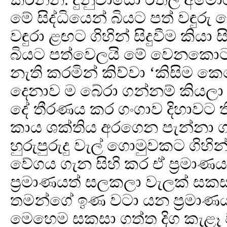
මේ සිද්ධියෙන් බියට පත් වඳ
වඳුරා ළඟට ගිහින් සිදුවීම කිය
බියට පත්වෙලයි මේ වෙනකොට හ
නැති කරමින් කිව්වා ‘කිසිම 
දෙනාව ම බේරා ගන්නම් කියලා ව
දේ තීරණය කර ගංගාව දිහාවට 
කාය ශක්තිය අරගෙන පැන්නා ගඟෙ
හුරුපුරුදු වැල් ගොමුවකට ගි
වේගය ගැන සිහි කර ඒ ප්‍රමාණ
ප්‍රමාණයත් සලකලා වැලක් සකස
තමන්ගේ ඉණ වටා යන ප්‍රමාණය
මෙහෙම සකසා ගත්ත දිග කැ