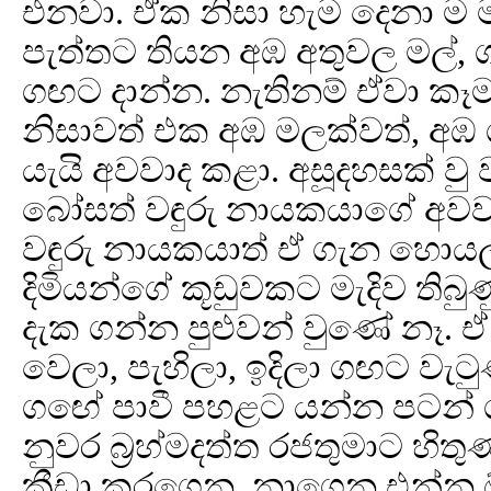
එනවා. ඒක නිසා හැම දෙනා ම
පැත්තට තියන අඹ අතුවල මල්,
ගඟට දාන්න. නැතිනම් ඒවා කෑම
නිසාවත් එක අඹ මලක්වත්, අඹ 
යැයි අවවාද කළා. අසූදහසක් වු
බෝසත් වඳුරු නායකයාගේ අවව
වඳුරු නායකයාත් ඒ ගැන හොයල
දිමියන්ගේ කූඩුවකට මැදිව තිබ
දැක ගන්න පුළුවන් වුණේ නෑ. 
වෙලා, පැහිලා, ඉදිලා ගඟට වැටු
ග‍ඟේ පාවී පහළට යන්න පටන් 
නුවර බ්‍රහ්මදත්ත රජතුමාට හි
ක්‍රීඩා කරගෙන, නාගෙන එන්න ඕ