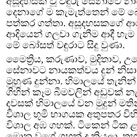
අසූදහසක් වූ වඳුරු සේනාවේ 
දෙනාගේ ම කැමැත්තෙන් මේ බ
පත්කර ගත්තා. අසූදහසකගේ ආරක
ආදියෙන් ගලවා ගැනීම ආදී හැ
මේ බෝසත් වඳුරාට සිදු වුණා.
මෛත්‍රිය, කරුණාව, මුදිතාව,
සේනාවට නායකත්වය දුන් නිසා
මුහුණ දුන්නා. හිමාලයේ තැනි
ගිහින් කෑම බීමවලින් අඩුවක් න
දවසක් හිමාලයේ වන මුදුන් මත
විශාල භූමි භාගයක අතුපතර විහ
විශාල අඹ ගහක්. ටිකෙන් ටික 
මොන වගේ ගහක් ද කියලා. තහව