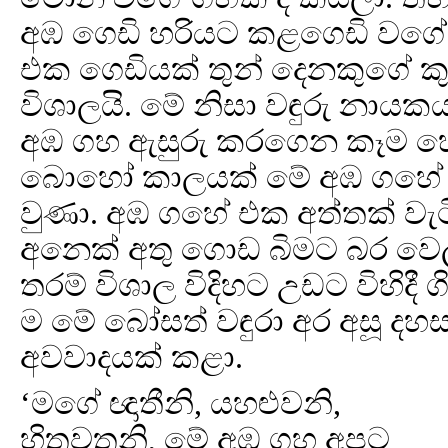
අඹ ගෙඩි හරියට කළගෙඩි වගේ 
එක ගෙඩියක් තුන් දෙනකුගේ කුස
විශාලයි. මේ නිසා වඳුරු නාය
අඹ ගහ ඇසුරු කරගෙන කෑම හො
බොහෝ කාලයක් මේ අඹ ගහේ උ
වුණා. අඹ ගහේ එක අත්තක් වැටි
අනෙක් අතු ගොඩ බිමට බර වෙල
තරම් විශාල විදිහට උඩට විහිදී 
ම මේ බෝසත් වඳුරා අර අසූ 
අවවාදයක් කළා.
‘මගේ ඥාතීනි, යහළුවනි,
හිතවතුනි, මේ අඹ ගහ අපට