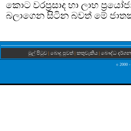
කොට වරප්‍රසාද හා ලාභ ප්‍රය
බලාගෙන සිටින බවත් මේ ජාත
මුල් පිටුව
බොදු පුවත්
කතුවැකිය
බෞද්ධ දර්ශ
|
|
|
2000 -
©