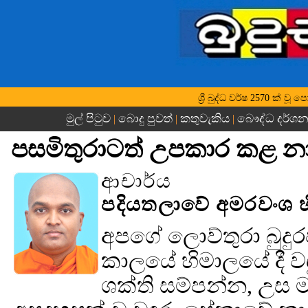
ශ්‍රී බුද්ධ වර්ෂ 2570 ක්
මුල් පිටුව
බොදු පුවත්
කතුවැකිය
බෞද්ධ දර්ශ
|
|
|
පසමිතුරාටත් උපකාර කළ 
ආචාර්ය
පදියතලාවේ අමරවංශ හ
අපගේ ලොව්තුරා බුදු
කාලයේ හිමාලයේ දී ව
ශක්ති සම්පන්න, උස 