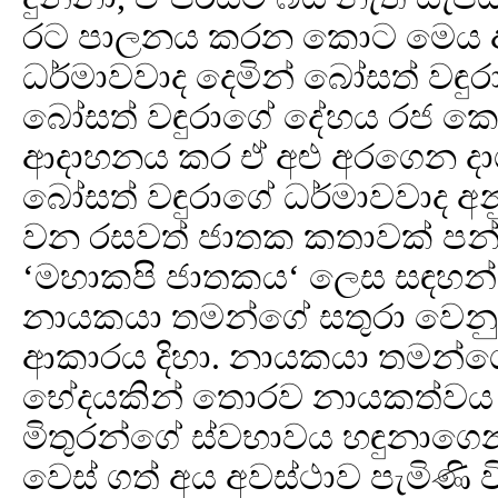
රට පාලනය කරන කොට මෙය ආද
ධර්මාවවාද දෙමින් බෝසත් වඳුර
බෝසත් වඳුරාගේ දේහය රජ ක
ආදාහනය කර ඒ අළු අරගෙන දාග
බෝසත් වඳුරාගේ ධර්මාවවාද අ
වන රසවත් ජාතක කතාවක් පන
‘මහාකපි ජාතකය‘ ලෙස සඳහන් 
නායකයා තමන්ගේ සතුරා වෙනු
ආකාරය දිහා. නායකයා තමන්ගේ ජ
භේදයකින් තොරව නායකත්වය දි
මිතුරන්ගේ ස්වභාවය හඳුනාගෙන 
වෙස් ගත් අය අවස්ථාව පැමිණි