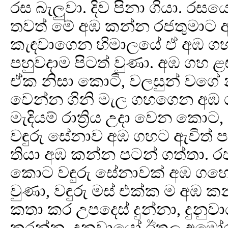
රස බැලුවා. දිව පිනා ගියා. රසයෙ
තවත් මේ අඹ කන්න රජතුමාට ආ
කැඳවාගෙන හිමාලයේ ඒ අඹ 
පහුවදාම පිටත් වුණා. අඹ ගහ ළ
ඒක නිසා කොටි, වලසුන් වගේ 
වෙන්න ගිනි මැල ගහගෙන අඹ ග
මැදියම් රාත්‍රිය උදා වෙන කොට,
වඳුරු සේනාව අඹ ගහට ඇවිත් පරි
තියා අඹ කන්න පටන් ගත්තා. 
කොට වඳුරු සේනාවක් අඹ ගහේ 
වුණා, වඳුරු මස් එක්ක ම අඹ 
කතා කර උපදෙස් දුන්නා, දුනුවා
කරන්න. දුනුවායෝ ඊතල අමෝරා