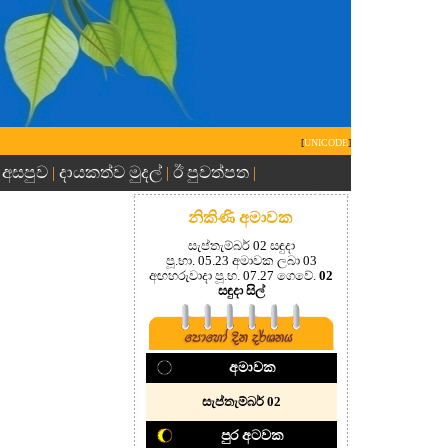
[
UNICODE
]
 අසපුව
දායකත්ව මුදල්
ඊ පුවත්පත
|
|
|
නිකිණි අමාවක
සැප්තැම්බර් 02 සඳුදා
පූ.භා. 05.23 අමාවක ලබා 03
අඟහරුවාදා පූ.භ. 07.27 ගෙවේ.
02
සඳුදා සිල්
අමාවක
සැප්තැම්බර් 02
පුර අටවක