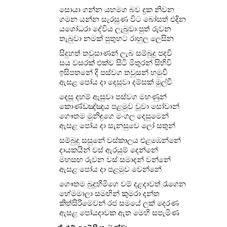
සොයා ගන්න යහමග බව දුක නිවන
ගමන යන්න සැරසුණ විට බෝසත් එදින
යශෝධරා දේවිය ලැබුවා පුත් රුවන
තැබුවා නමක් පුතුහට රාහුල ලෙසින
සිදුහත් තවුසාණන් ලැබ සම්බුදු පදවි
සය වසරක් එක්ව සිටි මිතුරන් සිහිවි
ඉසිපතනේ දි පස්වග තවුසන් හමුවී
ඇසළ පෝය දා දෙසුවා දම්සක් මුල්වී
දෙසූ දහම් ඇසුවා පස්වග මහණුන්
කොණ්ඩඤ්ඤය පළමුව වූවා සෝවාන්
ගෞතම මුනිඳුගෙ මංගල දෙසුමෙන්
ඇසළ පෝය දා සැනසුවෙ ලෝ සතුන්
සම්බුදු සසුනේ වස්කාලය එළඹෙන්නේ
දායකයින් වස් ඇරයුම් දෙන්නේ
මහසඟ රුවන වස් සමාදන් වන්නේ
ඇසළ පෝය දා පළමුව වෙන්නේ
ගෞතම බුදුහිමිගෙ වම් දළදාවත් රැගෙන
හේමමාලා සමඟින් කුමරා දන්ත
කිත්සිරිමෙවන් රජ සමයේ ලක් දෙරණ
ඇසළ පෝයදාවක ඇත මෙහි සපැමිණ