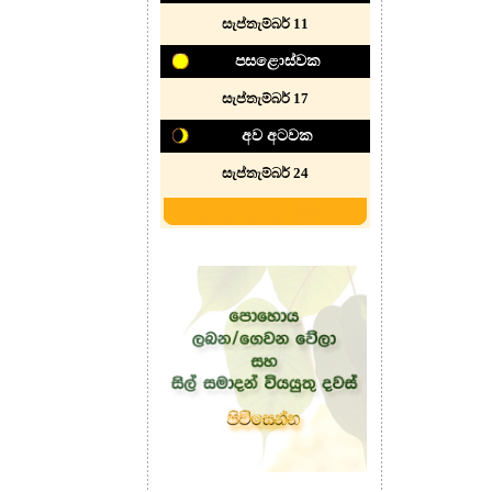
සැප්තැම්බර් 11
පසළොස්වක
සැප්තැම්බර් 1
7
අව අටවක
සැප්තැම්බර් 24