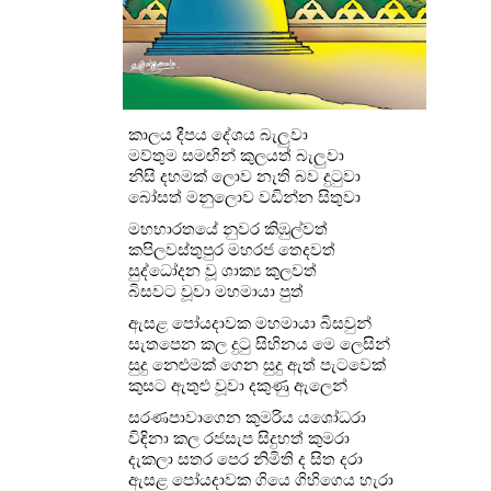
කාලය දීපය දේශය බැලුවා
මව්තුම සමඟින් කුලයත් බැලුවා
නිසි දහමක් ලොව නැති බව දුටුවා
බෝසත් මනුලොව වඩින්න සිතුවා
මහභාරතයේ නුවර කිඹුල්වත්
කපිලවස්තුපුර මහරජ තෙදවත්
සුද්ධෝදන වූ ශාක්‍ය කුලවත්
බිසවට වූවා මහමායා පුත්
ඇසළ පෝයදාවක මහමායා බිසවුන්
සැතපෙන කල දුටු සිහිනය මෙ ලෙසින්
සුදු නෙළුමක් ගෙන සුදු ඇත් පැටවෙක්
කුසට ඇතුළු වූවා දකුණු ඇලෙන්
සරණපාවාගෙන කුමරිය යශෝධරා
විඳිනා කල රජසැප සිදුහත් කුමරා
දැකලා සතර පෙර නිමිති ද සිත දරා
ඇසළ පෝයදාවක ගියෙ ගිහිගෙය හැරා