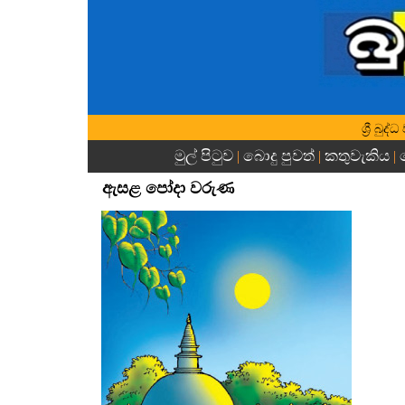
ශ්‍රී බු
මුල් පිටුව
බොදු පුවත්
කතුවැකිය
|
|
|
ඇසළ පෝදා වරුණ