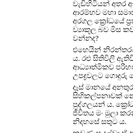
වැඩිහිටියන් අතර
ආරම්භව මහා සමාජ
අරගල ක්‍රෝධයේ ප
ව්‍යාකූල බව මිස 
වන්නද?
එහෙයින් නිරන්තරය
ය. රළු සිතිවිලි 
ආධ්‍යාත්මිකව පර
උපද්‍රවලට ගොදුරු 
දෑස් මානයේ අනතු
සිහිකල්පනාවක් 
පුද්ගලයන් ය. ක්‍
ජීවිතය මං මුලා ක
නිදහසේ සතුට ය.