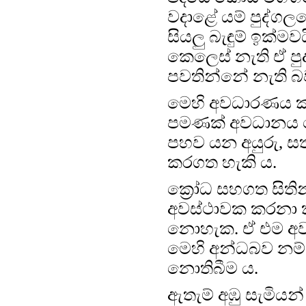
වදාළේ යම් පුද්ගලය
සියලු බැඳුම් ඉක්
කෙලෙස් නැති ඒ ප
පවතින්නේ නැති බව
මෙහි අවධාරණය කරන
පමණක් අවධානය ය
පහව යන අයුරු, ස
කරගත හැකි ය.
ක්‍රෝධ සහගත සිතින
අවස්ථාවක කරනා කි
නොහැක. ඒ එම අවස
මෙහි අන්ධබව නම්
නොතිබීම ය.
ඇතැම් අඹු සැමියන් 