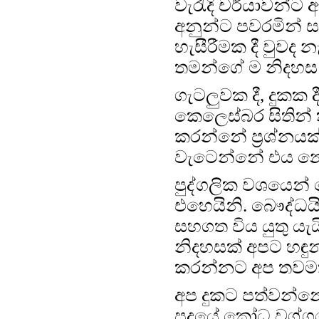
වැරැදි චර්යාවන්ට
අනුන්ට පවරමින් 
හැසීරීමක දී වුව
තමන්ගේ ම නිදහස 
ගැටලුවක දී, දුක
කෙලෙස්බර සිතින් ක
කරන්නේ ප්‍රශ්නය
වැටෙන්නේ එය නො
පුද්ගලික වශයෙන් 
එහෙයිනි. බෞද්ධයි
සහගත විය යුතු යැයි
නිදහසක් අපට හඳුන්
කරන්නට අප තවමත් 
අප දුකට පත්වන්න
පදයේ කෝධ වග්ගය