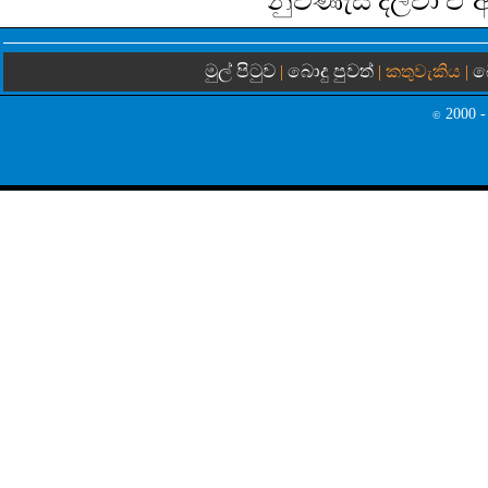
නුවණැස දල්වා ඒ ආ
මුල් පිටුව
බොදු පුවත්
බ
|
| කතුවැකිය |
2000 -
©