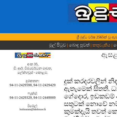
ශ්‍රී බුද්ධ වර්ෂ 2565ක් 
මුල් පිටුව
බොදු පුවත්
බ
|
| කතුවැකිය |
ඇසළ 
අංක 35,
ඩී. ආර්. විජයවර්ධන මාවත,
ලේක්හවුස් - කොළඹ.
දුක් කරදරවලින් න
දුරකතන‍‍:
94-11-2429598, 94-11-2429429
ඇතැමෙක් සිතති. ධ
ෆැක්ස්:
ගේදොර, ඉඩකඩම් ආ
94-11-2429329, 94-11-2449069
සතුටක් නොවේ නම්
ඊමේල්:
කුමක්දැයි තවත් ක
budusarana@lakehouse.lk