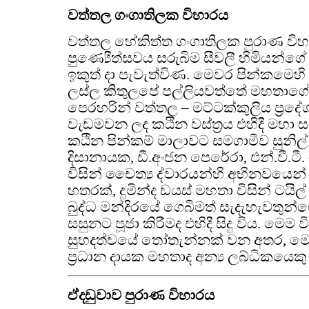
වත්තල ගංගාතිලක විහාරය
වත්තල හේකිත්ත ගංගාතිලක පුරාණ වි
පුණ්‍යෙීත්සවය සරුබිම සීවලී හිමියන්
ඉකුත් දා පැවැත්විණ. මෙවර පින්කමෙහි 
ලස්ල කිතුලපේ පල්ලියවත්තේ මහතාගේ 
පෙරහරින් වත්තල – මට්ටක්කුලිය ප්‍රද
වැඩමවන ලද කඨින වස්ත්‍රය එහිදී මහා ස
කඨින පින්කම් මාලාවට සමගාමීව සුනිල් 
දිසානායක, ඩී.අංජන පෙරේරා, එන්.වී.ටී
විසින් චෛත්‍ය ද්වාරයන්හි අභිනවයෙන් 
හතරක්, දුමින්ද ඩයස් මහතා විසින් ටයිල්
බුද්ධ මන්දිරයේ ගෙබිමත් සැදැහැවතුන
සසුනට පූජා කිරීමද එහිදී සිදු විය. මෙ
සුහදත්වයේ තෝතැන්නක් වන අතර, මෙ
ප්‍රධාන දායක මහතාද අන්‍ය ලබ්ධිකයෙකු 
ඒදඩුවාව පුරාණ විහාරය