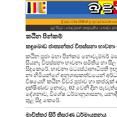
ශ්‍රී බුද්ධ වර්ෂ 2558 ක් වූ ඉල් පුර අටවක
මුල් පිටුව
|
බොදු පුවත්
|
කතුවැකිය
|
බෞද්ධ දර
කඨින පින්කම්
කඳුබොඩ ජාත්‍යන්තර විපස්සනා භාවනා 
කඨින පූජා මහා පින්කම නොවැම්බර් මස
සියනෑ විපස්සනා භාවනා සමිතිය හා සීල
සිදුකෙරේ. භාවනා මධ්‍යස්ථානාධිපති ඉ
නා හිමියන්ගේ අනුශාසකත්වයෙන් අර
විෂයෙහි කඨින චීවර පූජාව හා කප්රුක්
දක්ෂිණාව නොවැ. 02 වෙනි දින පැවැත්වේ. 
දේශනාව, විශේෂ ධර්මානුශාසනා, යනාදී
තුළ සිදු කෙරේ.
මාවිත්තර සිරි තිසරණ ධර්මායතනය