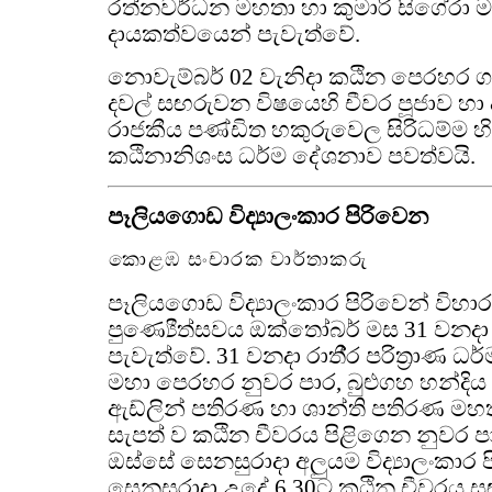
රත්නවර්ධන මහතා හා කුමාරි සිගේරා ම
දායකත්වයෙන් පැවැත්වේ.
නොවැම්බර් 02 වැනිදා කඨින පෙරහර 
දවල් සඟරුවන විෂයෙහි චීවර පූජාව හා දක
රාජකීය පණ්ඩිත හකුරුවෙල සිරිධම්ම හිම
කඨිනානිශංස ධර්ම දේශනාව පවත්වයි.
පෑලියගොඩ විද්‍යාලංකාර පිරිවෙන
කොළඹ සංචාරක වාර්තාකරු
පෑලියගොඩ විද්‍යාලංකාර පිරිවෙන් විහ
පුණ්‍යෙීත්සවය ඔක්තෝබර් මස 31 වනද
පැවැත්වේ. 31 වනදා රාතී‍්‍ර පරිත්‍රාණ ධර
මහා පෙරහර නුවර පාර, බුළුගහ හන්දිය
ඇඩ්ලින් පතිරණ හා ශාන්ති පතිරණ මහ
සැපත් ව කඨින චීවරය පිළිගෙන නුවර 
ඔස්සේ සෙනසුරාදා අලුයම විද්‍යාලංකාර
සෙනසුරාදා උදේ 6.30ට කඨින චීවරය 