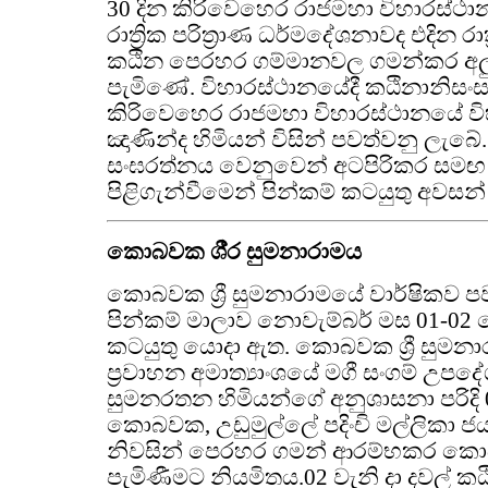
30 දින කිරිවෙහෙර රාජමහා විහාරස්ථා
රාත්‍රික පරිත්‍රාණ ධර්මදේශනාවද එදින රාත
කඨින පෙරහර ගම්මානවල ගමන්කර අල
පැමිණේ. විහාරස්ථානයේදී කඨිනානිසං
කිරිවෙහෙර රාජමහා විහාරස්ථානයේ වි
ඤාණින්ද හිමියන් විසින් පවත්වනු ලැබ
සංඝරත්නය වෙනුවෙන් අටපිරිකර සමඟ
පිළිගැන්වීමෙන් පින්කම් කටයුතු අවසන්
කොබවක ශී‍්‍ර සුමනාරාමය
කොබවක ශ්‍රී සුමනාරාමයේ වාර්ෂිකව 
පින්කම් මාලාව නොවැම්බර් මස 01-02 ද
කටයුතු යොදා ඇත. කොබවක ශ්‍රී සුමනාර
ප්‍රවාහන අමාත්‍යාංශයේ මගී සංගම් උප
සුමනරතන හිමියන්ගේ අනුශාසනා පරිදි 01 ව
කොබවක, උඩුමුල්ලේ පදිංචි මල්ලිකා ජ
නිවසින් පෙරහර ගමන් ආරම්භකර කොබව
පැමිණීමට නියමිතය.02 වැනි දා දවල් කඨ