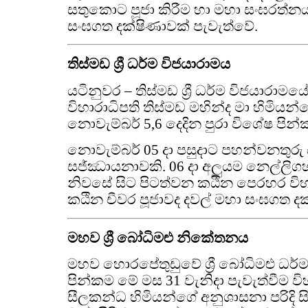
සතුකොට පූජා කිරීම හා මහා සංඝරත්න
සංඝගත දක්ෂිණාවක් පැවැත්වේ.
තිස්මඩ ශ්‍රී ධර්ම විජයාරාමය
යටිනුවර – තිස්මඩ ශ්‍රී ධර්ම විජයාරා
විහාරාධිපති තිස්මඩ මහින්ද මා හිමියන්
නොවැම්බර් 5,6 දෙදින පුරා විශේෂ පින්
නොවැම්බර් 05 දා පසුදාට පහන්වනතුරු සර්
සජ්ඣායනාවකි. 06 දා අලුයම නෙල්ලි
නිවසේ සිට පිටත්වන කඨින පෙරහර වි
කඨින චීවර පූජාවද දවල් මහා සංඝගත දක
මහව ශ්‍රී බෝධිමළු නිකේතනය
මහව හොරපේතුඩුවේ ශ්‍රී බෝධිමළු ධ
පින්කම මේ මස 31 වැනිදා පැවැත්වීම ව
සීලකන්ධ හිමියන්ගේ අනුශාසනා පරිදි 