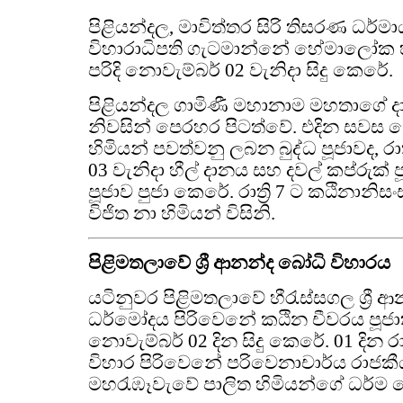
පිළියන්දල, මාවිත්තර සිරි තිසරණ ධර
විහාරාධිපති ගැටමාන්නේ හේමාලෝක 
පරිදි නොවැම්බර් 02 වැනිදා සිදු කෙරේ.
පිළියන්දල ගාමිණී මහානාම මහතාගේ 
නිවසින් පෙරහර පිටත්වේ. එදින සවස
හිමියන් පවත්වනු ලබන බුද්ධ පූජාවද, රාත්
03 වැනිදා හීල් දානය සහ දවල් කප්රුක්
පූජාව පුජා කෙරේ. රාත්‍රි 7 ට කඨිනානි
විජිත නා හිමියන් විසිනි.
පිළිමතලාවේ ශ්‍රී ආනන්ද බෝධි විහාරය
යටිනුවර පිළිමතලාවේ හීරැස්සගල ශ්‍රී 
ධර්මෝදය පිරිවෙනේ කඨින චීවරය පූජා
නොවැම්බර් 02 දින සිදු කෙරේ. 01 දින රාත්
විහාර පිරිවෙනේ පරිවෙනාචාර්ය රාජකීය 
මහරැඹෑවැවේ පාලිත හිමියන්ගේ ධර්ම 