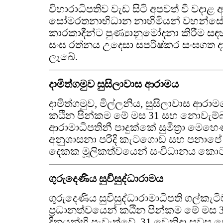
විහාරාධිපතිව වැඩ සිටි අපවත් වී වදා
සෝමරතනාභිධාන නාහිමියන් වහන්සේ
කාරකාදීන්ට පුණ්‍යානුමෝදනා කිරීම 
සංඝ රත්නය උදෙසා සපරිෂ්කර සංඝගත ද
ලැබේ.
දාමිත්ගමුව සුසිලාවාස ආරාමය
දාමිත්ගමුව, මිල්ලනිය, සුසිලාවාස ආරා
කඨින පින්කම මේ මස 31 සහ නොවැම්බර්
ආරාමාධිපතිනී පාදුක්කේ සුමිත්‍රා මෙ
අනුශාසනා පරිදි කැටගොඩ සහ පනාපේ ප්
දෙකක මූලිකත්වයෙන් සංවිධානය කො
ගුරුදෙණිය සුවිසුද්ධාරාමය
ගුරුදෙණිය සුවිසුද්ධාරාමාධිපති ගල්ක
ප්‍රධානත්වයෙන් කඨින පින්කම මේ මස 
දිනයන්හි පැවැත්වේ. 31 වෙනිදා සවස සෙ