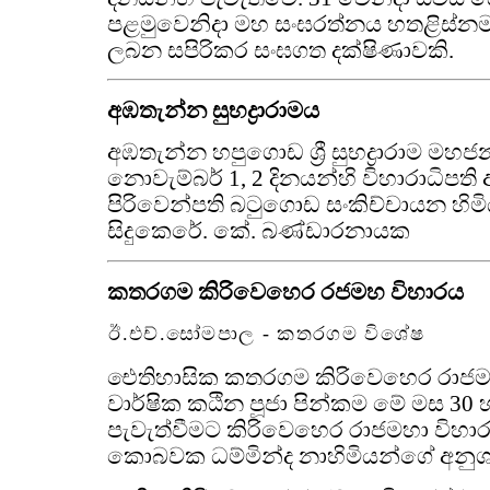
පළමුවෙනිදා මහ සංඝරත්නය හතළිස්නමක
ලබන සපිරිකර සංඝගත දක්ෂිණාවකි.
අඹතැන්න සුභද්‍රාරාමය
අඹතැන්න හපුගොඩ ශ්‍රී සුභද්‍රාරාම මහ
නොවැම්බර් 1, 2 දිනයන්හි විහාරාධිප
පිරිවෙන්පති බටුගොඩ සංකිච්චායන හිමි
සිදුකෙරේ. කේ. බණ්ඩාරනායක
කතරගම කිරිවෙහෙර රජමහ විහාරය
ඊ.එච්.සෝමපාල - කතරගම විශේෂ
ඓතිහාසික කතරගම කිරිවෙහෙර රාජම
වාර්ෂික කඨින පූජා පින්කම මේ මස 30 
පැවැත්වීමට කිරිවෙහෙර රාජමහා විහාරාධි
කොබවක ධම්මින්ද නාහිමියන්ගේ අනුශාස