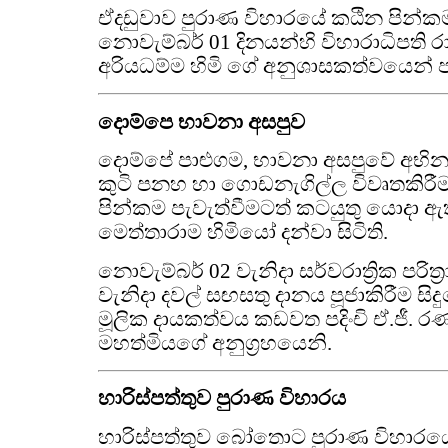
ඒදඩුවාව පුරාණ විහාරයේ කඨින පින්ක
නොවැම්බර් 01 දිනයන්හි විහාරාධිපති
අරියධම්ම හිමි ගේ අනුශාසකත්වයෙන් ප
දොම්පෙ භාවනා අසපුව
දොම්පේ පාළුගම, භාවනා අසපුවේ අභි
කුටි පනහ හා ගොඩනැගිල්ල විවෘතකිරී
පින්කම පැවැත්වීමටත් කටයුතු යොදා 
මෙත්තාරාම හිමියෝ දන්වා සිටිති.
නොවැම්බර් 02 වැනිදා සර්වරාත්‍රික පරිත
වැනිදා දවල් සඟසතු දානය පූජාකිරීම සි
මූලික දායකත්වය කඩවත පදිංචි ඒ.ජී.
මහත්මියගේ අනුග්‍රහයෙනි.
හාරිස්පත්තුව පුරාණ විහාරය
හාරිස්පත්තුව බෝතොට පුරාණ විහාරය