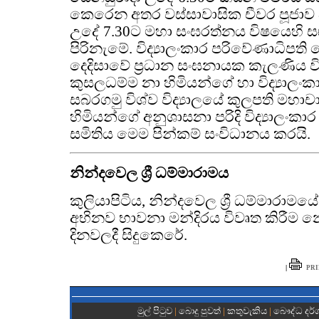
කෙරෙන අතර වස්සාවාසික චීවර පූජාව ද
උදේ 7.30ට මහා සංඝරත්නය විෂයෙහි 
පිරිනැමේ. විද්‍යාලංකාර පරිවේණාධිප
දෙදිසාවේ ප්‍රධාන සංඝනායක කැලණිය විශ
කුසලධම්ම නා හිමියන්ගේ හා විද්‍යාලංකාර
සබරගමු විශ්ව විද්‍යාලයේ කුලපති මහාච
හිමියන්ගේ අනුශාසනා පරිදි විද්‍යාලංක
සමිතිය මෙම පින්කම් සංවිධානය කරයි.
නින්දවෙල ශ්‍රී ධම්මාරාමය
කුලියාපිටිය, නින්දවෙල ශ්‍රී ධම්මාරාම
අභිනව භාවනා මන්දිරය විවෘත කිරීම න
දිනවලදී සිදුකෙරේ.
|
PRI
මුල් පිටුව
|
බොදු පුවත්
|
කතුවැකිය
|
බෞද්ධ දර