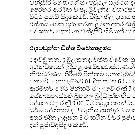
චන්ද්‍රසිරි මහතාගේ හා පවුලේ සැමගේ
පෙරහර ආරම්භ වි පළමුවැනිදා විහාරස
චීවර පූජාව සිදුකෙරේ. එදින හීල දානය
රත්නය වෙත පූජා කරනු ලබන අතර රාත්‍ර
දේශනාව දෙකටන චන්ද්‍රසිරි හිමියන් ප
රදාවඩුන්න චිත්ත විවේකාශ්‍රමය
රදාවඩුන්න, ඉඹුලකන්ද, චිත්ත විවේකාශ
අභිනවයෙන් ඉදිකළ චෛත්‍යරාජයාණ
නිරාවරණය කිරීමේ පින්කම නොවැම්බර් 1
කෙරේ. නොවැම්බර් 01 දින සවස 6 ට බ
ආරම්භව මෙම පින්කම් මාලාවේ රාත්‍රී 7
සේනාසනාධිපති බුත්තල බුද්ධදත්ත හිමි 
දේශනාවද, රාත්‍රී 9.00 සිට පසුදා පහන්ව
ධර්ම දේශනාව ද, 2 වැනිදා පාන්දර 3 
අතර එදින උදෑසන 6 ට කඨින චීවර පූජ
දන් පූජාවද සිදු කෙරේ.