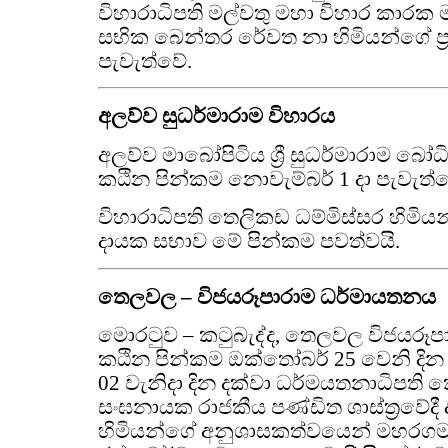
විහාරාධිපති මල්වතු මහා විහාර කාර
සභික බෙන්තර රේවත නා හිමියන්ගේ ප්
පැවැත්වේ.
අලව්ව සුධර්මාරාම විහාරය
අලව්ව මාබෝපිටිය ශ්‍රී සුධර්මාරාම බ
කඨින පින්කම නොවැම්බර් 1 දා පැවැත්
විහාරාධිපති තෙලිකඩ ධම්මිස්සර හිමිය
දායක සභාව මේ පින්කම පවත්වයි.
තෙලවල – විජයරූපාරාම ධර්මායතනය
මොරටුව – කටුබැද්ද, තෙලවල විජයරූ
කඨින පින්කම ඔක්තෝබර් 25 වෙනි දින 
02 වැනිදා දින දක්වා ධර්මයතනාධිපති ක
සංඝනායක රාජකීය පණ්ඩිත ශාස්ත්‍රවේ
හිමියන්ගේ අනුශාසකත්වයෙන් මහරගම පද