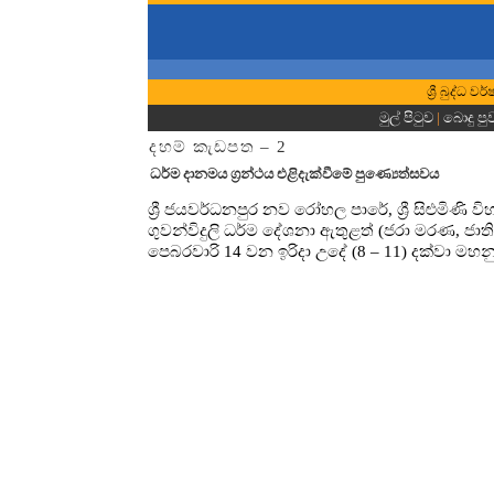
ශ්‍රී බුද්ධ
මුල් පිටුව
|
බොදු පු
දහම් කැඩපත – 2
ධර්ම දානමය ග්‍රන්ථය එළිදැක්වීමේ පුණ්‍යෙත්සවය
ශ්‍රී ජයවර්ධනපුර නව රෝහල පාරේ, ශ්‍රී සිළුමිණි
ගුවන්විදුලි ධර්ම දේශනා ඇතුළත් (ජරා මරණ, ජාති
පෙබරවාරි 14 වන ඉරිදා උදේ (8 – 11) දක්වා මහනුව