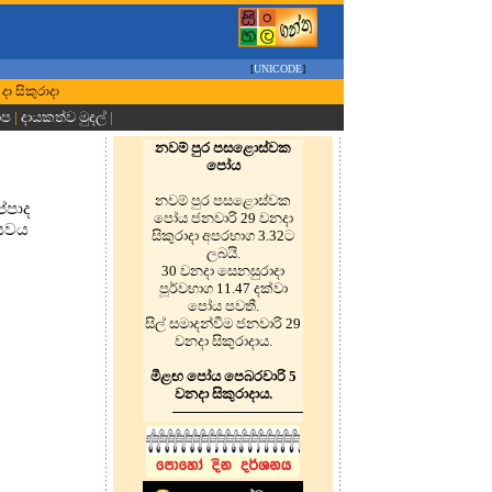
[
UNICODE
]
 දා සිකුරාදා
ාප
|
දායකත්ව මුදල්
|
නවම් පුර පසළොස්වක
පෝය
නවම් පුර පසළොස්වක
ප්පාද
පෝය ජනවාරි 29 වනදා
්සවය
සිකුරාදා අපරභාග 3.32ට
ලබයි.
30 වනදා සෙනසුරාදා
පූර්වභාග 11.47 දක්වා
පෝය පවතී.
සිල් සමාදන්වීම ජනවාරි 29
වනදා සිකුරාදාය.
මීළඟ පෝය පෙබරවාරි 5
වනදා සිකුරාදාය.