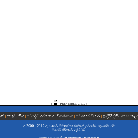
|
|
PRINTABLE VIEW
වත්
|
කතුවැකිය
|
බෞද්ධ දර්ශනය
|
විශේෂාංග
|
වෙහෙර විහාර
|
ඉංග්‍රිසි ලිපි
|
පෙර කල
2000 - 2010 ලංකාවේ සීමාසහිත එක්සත් ප‍්‍රවෘත්ති පත්‍ර සමාගම
©
සියළුම හිමිකම් ඇවිරිණි.
අදහස් හා යෝජනා:
budusarana@lakehouse.lk