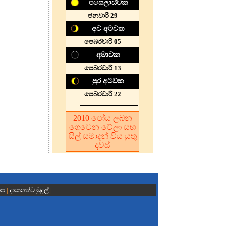
පසෙලාස්වක
ජනවාරි 29
අව අටවක
පෙබරවාරි 05
අමාවක
පෙබරවාරි 13
පුර අටවක
පෙබරවාරි 22
2010
පෝය ලබන
ගෙවෙන වේලා සහ
සිල් සමාදන් විය යුතු
දවස
ාප
|
දායකත්ව මුදල්
|