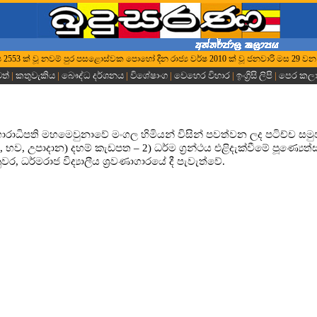
 වර්ෂ 2553 ක් වූ නවම් පුර පසළොස්වක පොහෝ දින රාජ්‍ය වර්ෂ 2010 ක් වූ ජනවාරි මස 29 වන
වත්
|
කතුවැකිය
|
බෞද්ධ දර්ශනය
|
විශේෂාංග
|
වෙහෙර විහාර
|
ඉංග්‍රිසි ලිපි
|
පෙර කල
 විහාරාධිපති මහමෙවුනාවේ මංගල හිමියන් විසින් පවත්වන ලද පටිච්ච සමු
, භව, උපාදාන) දහම් කැඩපත – 2) ධර්ම ග්‍රන්ථය එළිදැක්වීමේ පූණ්‍යෙත
ර, ධර්මරාජ විද්‍යාලීය ශ්‍රවණාගාරයේ දී පැවැත්වේ.