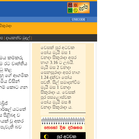
[
UNICODE
]
සිකුරාදා
ාප
|
දායකත්ව මුදල්
|
වෙසක් පුර අටවක
පෝය මැයි මස 1
 මෙය කම්කරු
වනදා සිකුරාදා අපර
භාග 3.16 ට ලබයි.
ෙ රට වෘත්තීය
මැයි මස 2 වනදා
ඉටු කළ
සෙනසුරාදා අපර භාග
ඔහු ගේ ආගමික
1.24 දක්වා පෝය
ිය විසින්
පවතී. සිල් සමාදන්වීම
පදනම් කොට ගන
මැයි මස 1 වනදා
සිකුරාදා ය. වෙසක්
පුර පසළොස්වක
පෝය මැයි මස 8
‍රිජ්
වනදා සිකුරාදා ය.
මාර්ෂල් යටතේ
ය පිළිබඳ ව
ගයක් වූ අතර
 පැවැති බව
පුර අටවක