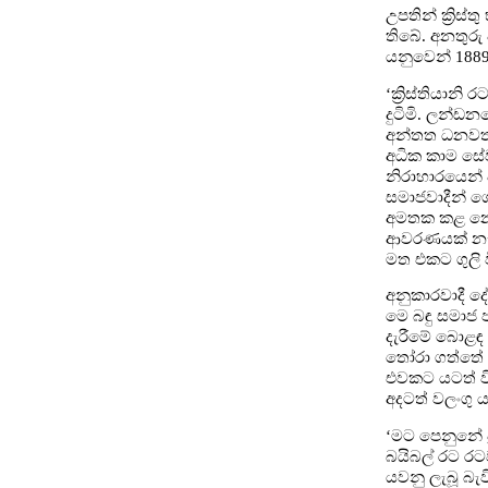
උපතින් ක්‍රිස්
තිබේ. අනතුරු 
යනුවෙන් 1889
‘ක්‍රිස්තියානි
දුටිමි. ලන්ඩන
අන්තත ධනවත්කම
අධික කාම සේව
නිරාහාරයෙන්
සමාජවාදීන් ග
අමතක කළ නො හැ
ආවරණයක් නැත
මත එකට ගුලි වී
අනුකාරවාදී ද
මෙ බඳු සමාජ
දැරීමේ බොළඳ ක
තෝරා ගත්තේ එ
එවකට යටත් වි
අදටත් වලංගු ය
‘මට පෙනුනේ ප්
බයිබල් රට රට
යවනු ලැබූ බැ