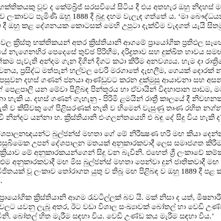
තු භක්තිකයකු වූව ද කේම්බ්‍රිජ් සරසවියේ සිටිය දී එය අතහැර ඔහු නිදහස් 
ව ලංකාවට පැමිණි ඔහු 1888 දී බුදු දහම වැලැඳ ගත්තේ ය. ‘මා බෞද්ධයක
 දී ඔහු කළ දේශනයක කොටසක් මෙහි උපුටා දැක්වීම වැදගත් යැයි සිතම
 රටවල ක්‍රිස්තු භක්තිකයන් අතර ක්‍රිස්තියානි ආගමේ ප්‍රායෝගික ප්‍රතිඵල
යේ නැගෙනහිර පෙදෙසේ තුච්ඡ පිරිහීම, දරිද්‍රතාව සහ දුක්ඛිත භාවය ස
 පැවැති අන්දම ගැන දිගින් දිගට කථා කිරීම අනවශ්‍යය. හැම දා රාත්‍
නය, ප්‍රසිද්ධ මත්පැන් හල්වල වෙරි මරගාතේ දැඟලීම, ගෙයක් දොරක් 
 පසුවන දහස් ගණන් ජනයා ආණ්ඩුවට කරන දුක්මුසු ආයාචනා සහ අසන්ත
ේ පෙළපාලි යන මේවා පිළිබඳ පින්තූරය හා ඒවායින් විදහාපාන පාඩම, ම
කි ය. දහස් ගණන් ගැහැනු - පිරිමි ළමයින් රාත්‍රී කාලයේ දී නිවහනක
ි ව කිසිවකු ගේ පිළිසරණක් නැති ව හිමෙන් වැසුණු තෘණ රහිත න
 නින්දට යන්නා හ. ක්‍රිස්තියානි එංගලන්තයෙහි එ බඳු දේ සිදු විය හැකි ද
ේශපාලනඥයන්ට බුල්ජන්ස් මහතා ගේ මේ නිරීක්‍ෂණ හරි මඟ කියා දෙන්න
 පසුබිමෙක උපන් දේශපාලන මතයක් අනුකාරකවාදී ලෙස සමාජගත කිරී
්‍රියාව මේ අනුකාරකයන්ගෙන් සිදු වන බැවිනි. එහෙත් ශ්‍රී ලංකාවේ කම්ක
ම අනුකාරකවාදී මඟ මිස බුල්ජන්ස් මහතා පෙන්වා දුන් ජාතිකවාදී ම
ජිතයක් වූ ලංකාව තෝරාගත යුතු ව තිබූ මඟ පිළිබඳ ව ඔහු 1889 දී ප
.
‍රායෝගික ක්‍රිස්තියානි ආගම රැවටිල්ලක් බව යි. මක් නිසා ද යත්, මිෂනාර
වලට යවනු ලැබූ අතර, ඊට වඩා විශාල සංඛ්‍යාවක් බෝතල් හා වෙඩි උණ
විනි. බෝතල් හිත මැරීම සඳහා විය. වෙඩි උණ්ඩ කය මැරීම සඳහා විය.’