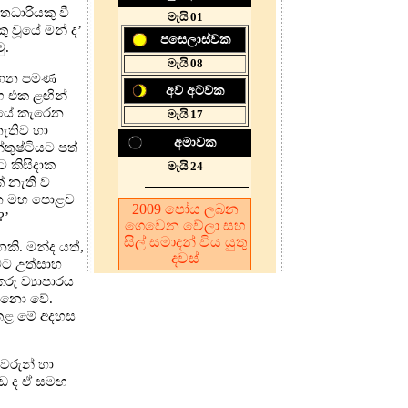
මතධාරියකු වී
මැයි 01
ු වූයේ මන් ද’
පසෙලාස්වක
ු.
මැයි 08
 සෑහෙන පමණ
අව අටවක
මඟ එක ළඟින්
රියේ කැරෙන
මැයි 17
නැතිව හා
අමාවක
ුෂ්ටියට පත්
ට කිසිදාක
මැයි 24
් නැති ව
ග්න මහ පොළව
2009
පෝය ලබන
?’
ගෙවෙන වේලා සහ
සිල් සමාදන් විය යුතු
කි. මන්ද යත්,
දවස
මට උත්සාහ
රු ව්‍යාපාරය
ඟ නො වේ.
ළ කළ මේ අදහස
ීවරුන් හා
්ඩ ද ඒ සමඟ