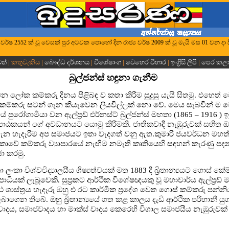
ුද්ධ වර්ෂ 2552 ක් වූ වෙසක් පුර අටවක පොහෝ දින රාජ්‍ය වර්ෂ 2009 ක් වූ මැයි මස 01 වන දා 
වත්
| කතුවැකිය |
බෞද්ධ දර්ශනය
|
විශේෂාංග
|
වෙහෙර විහාර
|
ඉංග්‍රිසි ලිපි
|
පෙර කල
බුල්ජන්ස් හඳුනා ගැනීම
ෙන ලෝක කම්කරු දිනය පිළිබඳ ව කතා කිරීම සුදුසු යැයි සිතමු. එහෙත්
 කම්කරු සටන් ගැන කියැවෙන ලියවිල්ලක් නො වේ. මෙය සැබවින් ම ම
රයේ පුරෝගාමියා වන ඇල්ප්‍රඩ් එර්නස්ට් බුල්ජන්ස් මහතා (1865 – 1916 ) 
ාඨකයන් ගේ අවධානයට යොමු කිරීමකි. ජාතිකවාදී නැඹුරුවක් සහිත 
 හැදෑරීම අප සමාජයට ඉතා වැදගත් වනු ඇත.කුමාරි ජයවර්ධන මහත්ම
ී ලංකාවේ කම්කරු ව්‍යාපාරයේ නැඟීම නමැති කෘතියෙහි සඳහන් කැරණු 
ා කරමු.
ලංකා විශ්වවිද්‍යාලයීය ශිෂ්‍යත්වයක් මත 1883 දී බ්‍රිතාන්‍යයට ගොස් කේම්බ්
ධියක් ලැබූවෙකි. සුප්‍රකට ආර්ථික විශේෂඥයකු වූ මහාචාර්ය ඇල්ප්‍රඩ් 
ශාස්ත්‍රය හැදෑරූ ඔහු එ රට කාර්මික ප්‍රදේශ වෙත ගොස් කම්කරු පන්නි
ගෙන තිබේ. ඔහු බ්‍රිතාන්‍යයේ ගත කළ කාලය දැඩි ආර්ථික පරිහානී යු
ිවාදය, සමාජවාදය හා මාක්ස් වාදය කෙරෙහි විශාල සමාජයීය නැඹුරුවක්