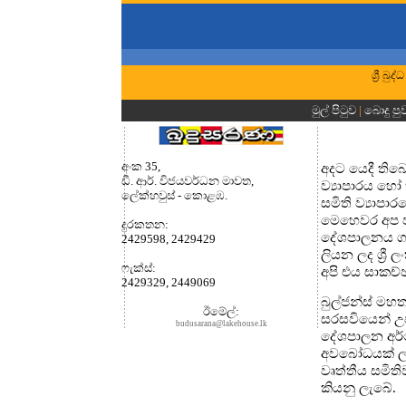
ශ්‍රී බ
මුල් පිටුව
|
බොදු පු
අංක 35,
අදට යෙදී තිබ
ඩී. ආර්. විජයවර්ධන මාවත,
ව්‍යාපාරය හෝ
ලේක්හවුස් - කොළඹ.
සමිති ව්‍යාපා
මෙහෙවර අප ප
දුරකතන‍‍:
දේශපාලනය ගැන
2429598, 2429429
ලියන ලද ශ්‍ර
ෆැක්ස්:
අපි එය සාකච්ඡ
2429329, 2449069
බුල්ජන්ස් මහතා 
ඊමේල්:
සරසවියෙන් උපා
budusarana@lakehouse.lk
දේශපාලන අර්ථ 
අවබෝධයක් ලබා
වෘත්තීය සමිත
කියනු ලැබේ.