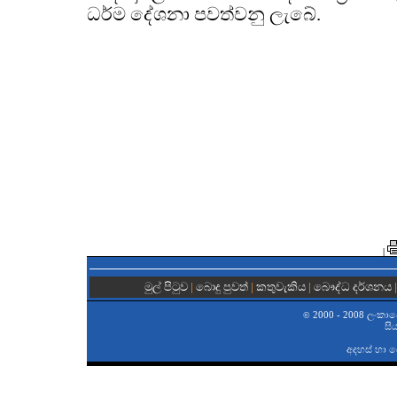
ධර්ම දේශනා පවත්වනු ලැබේ.
|
මුල් පිටුව
|
බොදු පුවත්
|
කතුවැකිය
|
බෞද්ධ දර්ශනය
2000 - 2008 ලංකාවේ 
©
සි
අදහස් හා 