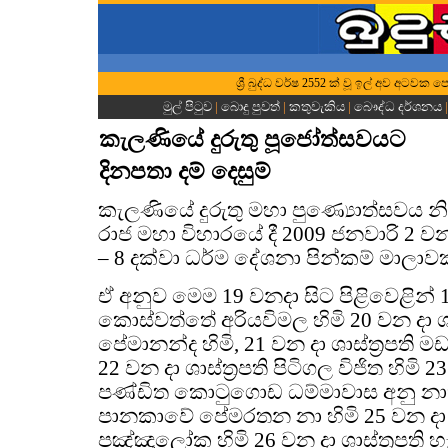
ශ්‍රී බුද්ධ වර්ෂ 2552 ක් වූ ඉල් අව අටවක 
මුල් පිටුව
|
බොදු පුවත්
|
කතුවැකිය
|
බෞද්ධ දර්ශනය
කැලණියේ දුරුතු පූජෝත්සවයට
දිනපතා දම් දෙසුම්
කැලණියේ දුරුතු මහා පුණ්‍යොත්සවය නිමිත
රාජ මහා විහාරයේ දී 2009 ජනවාරි 2 වන දා
– 8 දක්වා ධර්ම දේශනා පින්කම් මාලාවක
ඒ අනුව මෙම 19 වනදා සිට පිළිවෙළින් 
කොස්වත්තේ අරියවිමල හිමි 20 වන දා ශාස
පේමානන්ද හිමි, 21 වන දා ශාස්ත්‍රපති 
22 වන දා ශාස්ත්‍රපති පිටිගල විජිත හිමි 
පණ්ඩිත කොටුගොඩ ධම්මාවාස අනු නාහි
පානකාවේ පේමරතන නා හිමි 25 වන ද
පඤ්ඤාලෝක හිමි 26 වන දා ශාස්ත්‍රපති හ