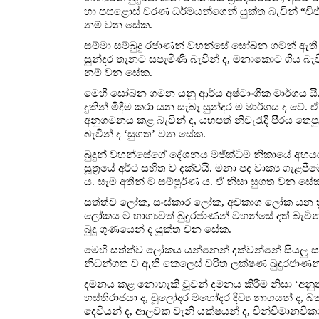
හා පසළොස් චරණ ධර්මයන්ගෙන් යුක්ත බැවින් “වි
නම් වන සේක.
සම්මා සම්බුදු රජාණන් වහන්සේ සෝබන ගමන් ඇති බ
සුන්දර තැනට සපැමිණි බැවින් ද, මනාකොට ගිය බැව
නම් වන සේක.
මෙහි සෝබන ගමන යනු ආර්ය අෂ්ටාංගික මාර්ගය යි
දුකින් මිදීම කරා යන සැබෑ සුන්දර ම මාර්ගය ද වේ. 
අනුගමනය කළ බැවින් ද, යහපත් නිවැරැදි පි‍්‍රය තෙප
බැවින් ද ‘සුගත’ වන සේක.
බුදුන් වහන්සේගේ දේශනය මජ්ක්‍ධිම නිකායේ අභය
සූත්‍රයේ අර්ථ සහිත ව දක්වයි. මනා පද වාක්‍ය ගැළපීම
ය. සෑම අතින් ම සම්පූර්ණ ය. ඒ නිසා සුගත වන සේ
සත්ත්ව ලෝක, සංස්කාර ලෝක, අවකාශ ලෝක යන ත්‍ර
ලෝකය ම භාග්‍යවත් බුදුරජාණන් වහන්සේ දත් බැවින
බුදු ගුණයෙන් ද යුක්ත වන සේක.
මෙහි සත්ත්ව ලෝකය යන්නෙන් දක්වන්නේ සියලු ස
නිධන්ගත ව ඇති කෙලෙස් චරිත ලක්ෂණ බුදුරජාණන
දමනය කළ නොහැකි වූවන් දමනය කිරීම නිසා ‘අනුත්ත
හස්තිරාජයා ද, චූලෝදර මහෝදර දිව්‍ය නාගයන් ද, බක ව
දෙවියන් ද, ආලවක වැනි යක්ෂයන් ද, චින්චිමානව