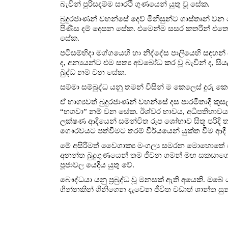
බැවින් පුරිසදම්ම සාරථි ගුණයෙන් යුතු වූ සේක.
බුදුරජාණන් වහන්සේ දෙව් මිනිසුන්ට ශාස්තෘන
පිණිස දම් දෙසන සේක. එමෙන්ම සසර කතරින් එතෙ
සේක.
පටිසම්භිදා මග්ගයෙහි හා නිද්දේස පාලියෙහි සඳහන්
ද, අන්‍යයන්ට එම සත්‍ය අවබෝධ කර වූ බැවින් ද, ස
බුද්ධ නම් වන සේක.
සම්මා සම්බුද්ධ යනු තමන් විසින් ම කෙලෙස් දුරු ක
ඒ භාග්‍යවත් බුදුරජාණන් වහන්සේ දස පාරමිතාදී කු
“භගවා” නම් වන සේක. ඊශ්වර භාවය, අධිපතිභාවය
ලක්ෂණ ආදියෙන් සමන්විත රූප ශෝභාව සිතූ පරි
ගෞරවයට පත්වීමට තරම් වීර්යයෙන් යුක්ත වීම ආදී 
මේ අසිරිමත් වෛශාක්‍ය මංගල්‍ය සමරන මොහොතේ 
අනන්ත බුදුගුණයෙන් තම ජීවන ගමන් මඟ සකසාගෙන
පූජාවල යෙදිය යුතු වේ.
බෞද්ධයා යනු ප්‍රබුද්ධ වූ මනසක් ඇති අයෙකි. ඔබේ 
ගින්නකින් ගිනිගෙන දැවෙන ජීවිත වඩාත් ශාන්ත සු