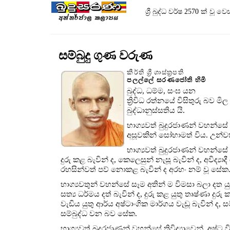
ශ්‍රී බුද්ධ වර්ෂ 2570 ක් 
සම්බුදු ගුණ වරුණ
කීර්ති ශ්‍රී ශාස්ත්‍රපති
පලල්ලේ සරණජෝති හිමි
බුද්ධ, ධම්ම, සංඝ යන
ත්‍රිවිධ රත්නයේ විසිතුරු බව 
බුද්ධානුස්සතිය යි.
භාග්‍යවත් බුදුරජාණන් වහන්සේ
අසූවකින් සෝභාමත් විය. උන්වහන
භාග්‍යවත් බුදුරජාණන් වහන්සේ
දුරු කළ බැවින් ද, කෙලෙසුන් නැසූ බැවින් ද, අවිද්‍යාදී 
රහසින්වත් පව් නොකළ බැවින් ද අරහං නම් වූ සේක
භාග්‍යවතුන් වහන්සේ සෑම අතින් ම විමසා බලා දත යු
සත්‍ය ධර්මය දත් බැවින් ද, දුරු කළ යුතු තෘෂ්ණා දුරු 
වැඩිය යුතු ආර්ය අෂ්ටාංගික මාර්ගය වැඩූ බැවින් ද, ස
සම්බුද්ධ වන බව සේක.
භාග්‍යවත් බුදුරජාණන් වහන්සේ ත්‍රිවිද්‍යාවෙන්, අෂ්ට වි