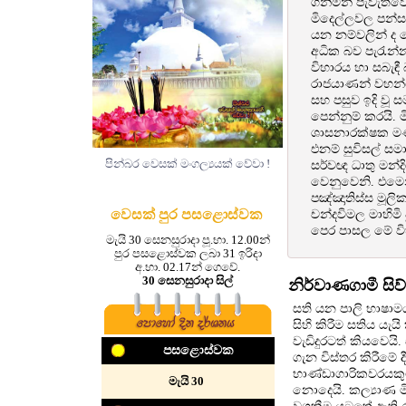
ගනිමින් පැවැත්
මිදෙල්ලවල පන්ස
යන නම්වලින් ද 
අධික බව පැරැන්
විහාරය හා සබැඳී
රාජයාණන් වහන්සේ
සහ පසුව ඉදි වූ
පෙන්නුම් කරයි. 
ශාසනාරක්ෂක මණ්
එනම් සුවිසල් සමාධි
පින්බර වෙසක් මංගල්‍යයක් වේවා !
සර්වඥ ධාතු මන්ද
වෙනුවෙනි. එමෙන්
පඤ්ඤාතිස්ස මූලික
වෙසක් පුර පසළොස්වක
චන්දවිමල මාහිමි 
පෙර පාසල මේ විහ
මැයි 30 සෙනසුරාදා පූ.භා. 12.00න්
පුර පසළොස්වක ලබා 31 ඉරිදා
අ.භා. 02.17න් ගෙවේ.
30 සෙනසුරාදා සිල්
නිර්වාණගාමී සි
සති යන පාලි භාෂාම
සිහි කිරීම සතිය යැය
වැඩිදුරටත් කියවෙයි
පසළොස්වක
ගැන විස්තර කිරීම
භාණ්ඩාගාරිකවරයකු
‍මැයි 30
නොදෙයි. කල්‍යාණ ම