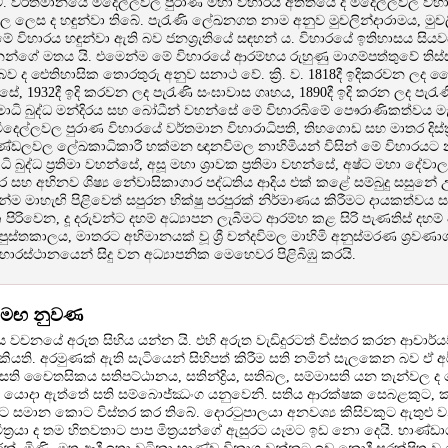
වේ. වර්තමානයේ මිදෙල්ලවල පුරාණ මහා විහාරය අතීතයේ දී මිදෙල්ලවල වි
ල ලෙස ද හඳුන්වා තිබේ. පැරැණි ලේඛනගත නාම අනුව මුචලින්දාරාමය, මුච
මේ විහාරය හඳුන්වා ඇති බව ජනශ්‍රැතියේ සඳහන් ය. විහාරයේ ඉතිහාසය සි
නන්ගේ මතය යි. එමෙන්ම මේ විහාරයේ ආරම්භය රුහුණු මාගම්පත්තුවේ තිස
 බව ද ඓතිහාසික තොරතුරු අනුව සනාථ වේ. ක්‍රි. ව. 1818දී ඉදිකරවන ලද ච
, 1932දී ඉදි කරවන ලද පැරැණි සංඝාවාස ගෘහය, 1890දී ඉදි කරන ලද පැරැ
 සමාධි බුද්ධ මන්දිරය සහ බෝධීන් වහන්සේ මේ විහාරබිමේ පෞරාණිකත්වය ම
මිදෙල්ලවල පුරාණ විහාරයේ වර්තමාන විහාරාධිපති, තිහගොඩ සහ මාතර දිස්ත්‍
ඩලවල ලේඛකාධිකාරී හක්මන ඥානවිමල නාහිමියන් විසින් මේ විහාරයට 
 බුද්ධ ප්‍රතිමා වහන්සේ, අසූ මහා ශ්‍රාවක ප්‍රතිමා වහන්සේ, අෂ්ට මහා දේවාල පරිශ
ිර සහ අභිනව ශිෂ්‍ය නේවාසිකාගාර පද්ධතිය ආදිය එක් කළේ සම්බුදු සසුනේ
ම මාහැඟි පිළිවෙත් සපුරන භික්ෂු පරපුරක් නිර්මාණය කිරීමට දායකත්වය සපය
 පිරිවෙන, දූ දරුවන්ට දහම් අධ්‍යාපන ලැබීමට ආරම්භ කළ සිරි පැණතිස් දහම් පා
පුස්තකාලය, මාතරට අභිමානයක් වූ ශ්‍රී චන්දවිමල මාහිමි අනුස්මරණ ශ්‍රවණා
ාරස්ථානයෙන් සිදු වන අධ්‍යාපනික මෙහෙවර පිළිබිඹු කරයි.
ව්මඟ නුවණ
ය වචනයේ අරුත සිහිය යන්න යි. එහි අරුත වැඩිදුරටත් විස්තර කරන ආචාර්ය
ි කියති. අරමුණක් ඇති සැටියෙන් සිහිපත් කිරීම සති නමින් සැලකෙන බව ඒ අර
. සති චෛතසිකය සතිපට්ඨානය, සතින්ද්‍රිය, සතිබල, සම්මාසති යන තැන්වල
ේ දී යොදා ඇත්තේ සති සම්බොජ්ඣංග යනුවෙනි. සතිය ආරක්ෂක සෙබළකුට, 
ට සමාන කොට විස්තර කර තිබේ. දොරටුපාලයා අනවශ්‍ය කිසිවකුට ඇතුළු 
ිත්‍රයා ද තම හිතවතාට පාප මිත්‍රයන්ගේ ඇසුරට යෑමට ඉඩ නො දෙයි. භාණ්ඩ