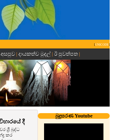
[
UNICODE
]
 අසපුව
දායකත්ව මුදල්
ඊ පුවත්පත
|
|
|
බුදුසරණ Youtube
ිහාරයේ දී
‍රී බුද්ධ
්‍ර කර