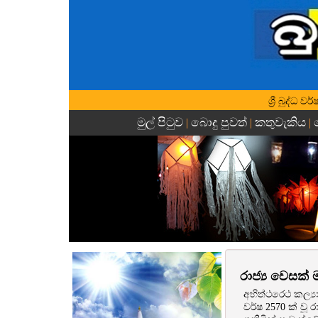
ශ්‍රී බුද්ධ
මුල් පිටුව
බොදු පුවත්
කතුවැකිය
|
|
|
රාජ්‍ය වෙසක්
අභිත්ථරෙථ කල්‍ය
වර්ෂ 2570 ක් වූ