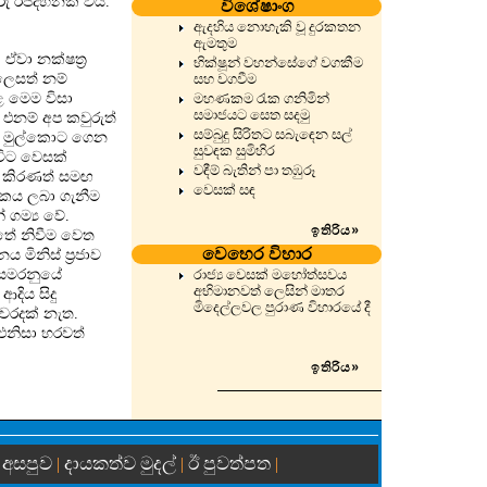
ු රජදහනක් විය.
විශේෂාංග
ඇදහිය නොහැකි වූ දුරකතන
ඇමතුම
ඒවා නක්ෂත්‍ර
භික්ෂූන් වහන්සේගේ වගකීම
ලෙසත් නම්
සහ වගවීම
ළ මෙම විසා
මහණකම රැක ගනිමින්
සමාජයට සෙත සදමු
. එනම් අප කවුරුත්
සම්බුදු සිරිතට සබැඳෙන සල්
කත මුල්කොට ගෙන
සුවඳක සුමිහිර
විට වෙසක්
වඳීම් බැතින් පා තඹුරූ
ඳ කිරණත් සමඟ
වෙසක් සඳ
ාලෝකය ලබා ගැනීම
 ගම්‍ය වේ.
ඉතිරිය
»
තේ නිවීම වෙත
වෙහෙර විහාර
ිනිස් ප්‍රජාව
ය සමරනුයේ
රාජ්‍ය වෙසක් මහෝත්සවය
අභිමානවත් ලෙසින් මාතර
දිය සිදු
මිදෙල්ලවල පුරාණ විහාරයේ දී
ි වරදක් නැත.
. එනිසා හරවත්
ඉතිරිය
»
 අසපුව
දායකත්ව මුදල්
ඊ පුවත්පත
|
|
|