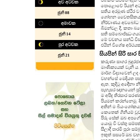
වගකීම යටතේ ඇති රන
අව අටවක
පොළොවේ රියන් අටක්
සතිය අරමුණ ස්ථිර ව 
‍‍‍ජුනි 08
ශෝභන චෛතසිකයක් කො
නිර්වාණය අවබෝධ කර
අමාවක
බිමන්වල දී, කතා බහ
ජුනි 14
සති සම්බොජ්ඣංගය
මේ වචනය සන්ධි විස
පුර අටවක
එයින් විශේෂ අර්ථය
සියපින් සිරි සාර
ජුනි 21
කරුණා සාගර බුදුරජ
මාණික්‍යයක් වැනි ය
මාර්ග විද්‍යාවෙන් 
වහන්සේ මෙදියත පහ
ඇත. කුදිටු අඳෙීනා
පැහැසර ඥානයෙන් ප
ම අපිදු තිරසාර සර
පියමන් කරන්නෙමු. ද
අතින් ම බිය-ශෝකය,
කෙතෙක් ගිනියම් වුව
පිරූ සේක් ඔබ අපගේ
යොමු වී වස්තු සම්පත
සීලාදී පාරමී පුරා ස
ඉකුත් සසරේ ඔබ වහන