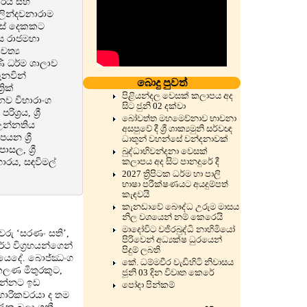
හාරය සහ
ලින්දවනාරාම
යවස් දෙකකට
්ස රාජමහා
ෛත්‍ය
ණි ධර්ම ශාලාව
ැනවින්
බොදු පුවත්
රික්
පිළියන්දල වෙසක් කලාපය අද
නව විහාරාංග
සිට ජුනි 02 දක්වා
්‍රය, ශ්‍රී
බෝවත්ත මහමෙව්නාව භාවනා
 උන්නතිය
අසපුවේ දී ශ්‍රී ශාක්‍යමුනි සර්වඥ
න ශ්‍රී
ධාතූන් වහන්සේ වන්දනාවක්
සල, ශ්‍රී
බුද්ධාභිවන්දනා වෙසක්
ගාරය, සඳවිමල්
කලාපය අද සිට පානදුරේ දී
2027 ත්‍රිපිටක ධර්ම හා පාලි
භාෂා පරීක්ෂණයට අයදුම්පත්
කැඳවයි
කැනඩාවේ බෞද්ධ උරුම මාසය
නිල වශයෙන් නම් කෙරෙයි
මාදෝවිට වජිරබුද්ධි නාහිමියෝ
වරු ‘සරණං සති’,
පිරිවෙන් අධ්‍යක්ෂ ධුරයෙන්
්ථ විග්‍රහයන්ගෙන්
පිදුම් ලබති
 ද යෙදේ. බොජ්ඣංග
කේ. ධම්මවීර වැඩිහිටි නිවාසය
කලණ මිතුරකුට,
ජූනි 03 දින විවෘත කෙරේ
වන්නට ඉඩ
පෝදා පින්කම්
ාගාරිකවරයා ද තම