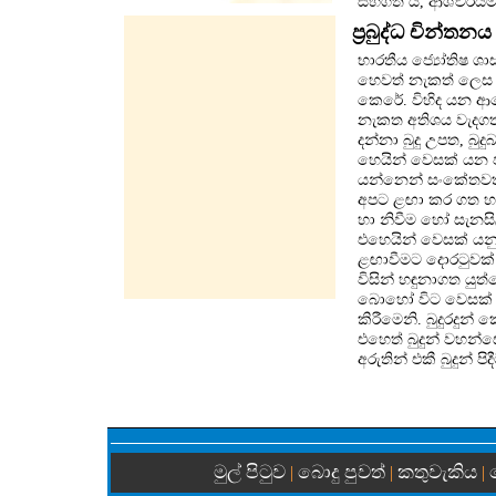
සහගත ය, ආශ්චර්යම
ප්‍රබුද්ධ චින්ත
භාරතීය ජ්‍යෝතිෂ ශ
හෙවත් නැකත් ලෙස හ
කෙරේ. විහිද යන ආල
නැකත අතිශය වැදගත් 
දන්නා බුදු උපත, බ
හෙයින් වෙසක් යන 
යන්නෙන් සංකේතවත්
අපට ළඟා කර ගත හැකි 
හා නිවීම හෝ සැනසිල
එහෙයින් වෙසක් යන
ළඟාවීමට දොරටුවක් 
විසින් හඳුනාගත යුත
බොහෝ විට වෙසක් පහන
කිරීමෙනි. බුදුරදුන්
එහෙත් බුදුන් වහන්සේ
අරුතින් එකී බුදුන් ප
මුල් පිටුව
බොදු පුවත්
කතුවැකිය
|
|
|