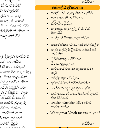
රැක බලා ගනී.
ඉතිරිය
»
න් ද, එමෙන්
බෞද්ධ දර්ශනය
ත සමඟ පහළවන
ප්‍රඥාව නම් ආලෝකය දැකීම
වා ගත යුතු
පසුනොබසින වීර්යය
ාවල දී, ගමන්
නිරාමිස ප්‍රීතිය
ැකි ය. එහෙත් ඒවා
සැනසුම සැහැල්ලුව නිවන්
ුමකින් නිසා ය.
මඟටයි
ොදා ගත් විට
සන්සුන් සිතක උදාරත්වය
පඤ්චස්කන්ධයට සමීපව බැලීම
සැබෑ පැවිදි පිළිවෙත නිතර සිහි
කරන්න
 දිදුලන ජාතිරංග
ධර්මානුකූල ජීවිතය
ෙන් හා ආර්ය
විනයානුකූල ය
ඒ භාග්‍යවතුන්
කර්මයේ විපාක පසුපස එන
බිසෙස් මඟහැරෙනු
හැටි
. මහා කුලුණින්,
සම්බුදු ගුණ වරුණ
ුදු පදවිය නිසා
අවබෝධයේ පරිසමාප්තිය
ඒකායන සසුන් මඟ
බාහිර කරදර උවදුරු වැඩිද?
්නට සිදුවේ. හැම
තථාගතයන් වහන්සේගේ උතුම්
ියම් වී පවතී.
දින චරියාව
පාරමී බුදුකුරු
කායික මානසික පීඩා අවම
කරන සතිය
ුවහිත පිණිස
What great Vesak means to you?
ා කරමින් දාන
කි කප් සුවහස්
හන් පුදුම
ඉතිරිය
»