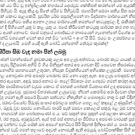
්, මිණි, මුතු ආදී ඉතා වටිනා භාණ්ඩ විනාශ වන්නට ඉඩ නොදී සුරක්ෂිත ව 
 යට සිට වූ ඉන්ද්‍රඛීලයක් නගරයේ දොරටුව ශක්තිමත් කරන්නේ යම් අයුරකි
පිහිටුව යි. ඇසූ කියූ දෑ සිතේ ස්ථිර ව පිහිටුවයි. එහෙයින් සම්මා සතිය සි
ට සැලකෙයි. සුචරිත ධර්ම සපුරාලීමෙන් හා විදර්ශනා මාර්ගයෙන් නිපද
 ගැනීමට සතිය අගනා උපාය මාර්ගයෙකි.තමන්ගේ කටයුතුවල දී, රැකීරක්ෂ
ේ දී සිහියෙන් යුතු ව කළ යුතු ය. එසේ කිරීමෙන් කටයුතු සාර්ථක කර ගත හ
ට අයත් නොවේ. එසේ වනුයේ බොජ්ඣංග නාමයෙන් ගැනෙන්නේ විශේෂ තේර
න්ධි වශයෙන් වෙන් කර ගත් විට ‘බෝධි + අංග‘යි සිටී. එයට සං උපසර්ගය ය
ක් ද ලැබෙයි. මෙහි යෙදී ඇති බෝධි යන්නෙහි තේරුම කුමක්ද?
 සිරිපා සිඹ වැඳ නමා පින් ලබමු
ාණන් වහන්සේගේ ශ්‍රාවකයකු ලෙස අප ලැබූ අත්බවය, බොරළු කැට යායක් මැද
. සැබෑ පිළිසරණ අහිමි වී ගිය මිනිසුන් අතර අප ගෙවන දිවි පෙවෙත තිසරණය
ලද නොහිම් සහනයෙන් උතුරන, නිසැක විමුක්තියෙන් අභිෂේක ලැබූවකි. එහෙත් 
ළ නොවුණා නම් අමාදම් බෙරහඬ රැව් නො දෙනු ඇත. අප ලැබූ බොදුසව් අ
 නිතර ඇසෙන, අඳුරු සසර අනාථ මං තලේ සිව්අපා මහ ගෙදරට ගමන් කරනු ඇත
ූරිත පාරමිතාවෙන් වැඩම කොට ඒ මහසත් බෝසත් වියතාණෝ ලද අසමසම සම්බ
ණක් ලැබුවෙමු. සුවසාර විහරණයක් ලැබුවෙමු. නිවන් කෙම්බිම අරා දිවෙන 
ිගු ගමන් ඇති සසරේ දිවයන සත්වගට නිතැතින් ම මොහඳුරට නතු ව දුක් විඳීන
 ජරාව-වියෝව පිරුණු සංසාර අම්බලම සත්වග හෙලූ ලේ කඳුළේ උණුසුමින් ගින
, රුදුරු වුව සසරට නොබියව පාරමී සැත් ඔසවා කෙලෙස් සතුරු බළ මුළු වනසා 
 භාග්‍යවත් මහ බෝසතාණෝ ම ය. සව් සතුන් තම පුතුන් සේ සලකා කාටත් ස
්, රජ ඉසුරු, අඹුදරුවන්, ඇස් ඉස් මස් අතහැර දා ජීවිතය ද අපමණ වාරයක් පූජ
ම්බුදු වන්නට වැඩි සේක් ඔබ අපගේ අනධීවර සිරි සිදුහත් දිනිඳාණෝ ය. සාරා සැ
්සේ වැඩි ගමන් තලාවේ අදටත් නොමැකී ඇති අමයුරු බෝධිපාක්ෂික සිහි සට