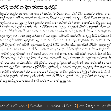
ත් ය. පෙර එක් සමයක උත්තර භාරතයේ හිමවතට යාබද කපිලපුර නම් සොඳුර
නය අවදි කරවන දින තිහක ඇරඹුම
ාස්ත්‍රයට අනුව අහසේ සඳ ගමන් කරන මාර්ගය කොටස් විසි හතකට බෙදා ඇත. 
ැඳීන්වේ. එයින් එකක් පාලියෙන් විසාඛා ලෙසත්, හෙළ බසින් විසා නැකත 
ෝකය හෝ පුඟල් වන ප්‍රභාව හෝ යන අරුත් එහි ඇත. බෞද්ධ සම්ප්‍රදාය තු
වන්නේ බුදුන් වහන්සේගේ ජීවිතය හා බැඳුණු වැදගත් සිදුවීම් තුනක් නිසා ය
ුදුබව හා පිරිනිවන යි. වෙසක් යන වචනය සෑදෙනුයේ ඉහත කී විසා යන නැ
පදය තුළ දැන ගත යුතු බොහෝ දේ ඇත. බෞද්ධ සන්දර්භය තුළ සිට විමසන 
 වන දාර්ශනික අරුතක් ඇත. එනම් විසා නැකත තුළ නැතහොත් වෙසක් ස
වැදගත් දේ පවතී. අවිද්‍යාවේ අඳුර බිඳීම, මිනිස් සිත ප්‍රභාවත් කිරීම, ප්‍රඥ
්ල හෝ වෙත ගමන් කිරීම යන ගැඹුරු ආධ්‍යාත්මික අර්ථ රැසක් විසා නැකතින්
ු තවත් හුදු දවසක් හෝ සඳක් හෝ අහසේ නැකතක් පමණක් නොව මිනිස් සි
විවෘත කළ බුද්ධාලෝකයේ ද සංකේතයකි. සෑම වසරක ම උදාවන වෙසක් දිනය ම
්තේ එය තම ආධ්‍යාත්මය පිබිදවීමට පහළ වූ දිනයක් ලෙසිනි. අප වෙසක් දින
් දැල්වීම, තොරණ ඉදිකිරීම, දන්සල්, වෙසක් කලාප, සැදැහැ ගීත ගායනා ආ
 කෙරෙහි හදවතෙහි පිරි භක්තියෙන් එලෙස ආමිස පූජාවෙන් බුදුන් පිදීමෙහි කිස
 තමා පුදන්නේ නම් ප්‍රතිපත්තියෙන් ම පිදීම වැදගත් බව බුදු මුවින් ම වදාළහ
ිදීම සිදු කරනුයේ කෙසේ දැයි වටහා ගැනීම සුදුසු ය.
බෞද්ධ දර්ශනය
විශේෂාංග
වෙහෙර විහාර
පෙර කලාප
දහම්
|
|
|
|