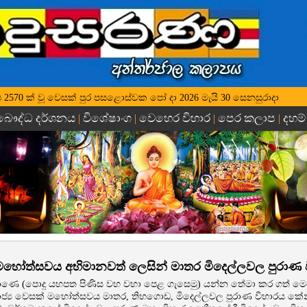
 වර්ෂ 2570 ක් වූ වෙසක් පුර පසළොස්වක පෝ දා 2026 මැයි 30 සෙනසුරාදා
බෞද්ධ දර්ශනය
විශේෂාංග
වෙහෙර විහාර
පෙර කලාප
දහම්
|
|
|
|
 මහෝත්සවය අභිමානවත් ලෙසින් මාතර මිදෙල්ලවල පුරාණ ව
ාණෙ (පොදු යහපත පිණිස වහ වහා පෙළ ගැසෙමු) යන්න තේමා කර ගත් මෙවර ශ්
 රාජ්‍ය වෙසක් මහෝත්සවය මාතර, තිහගොඩ, මිදෙල්ලවල පුරාණ විහාරය කේන්ද