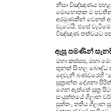
නිසා විඤ්ඤාණය පහළ ව
මොහොතක ම පවතින්නේ
අරමුණකින් වෙනත් 
වැටෙයි. එසේ වැටීම
විඤ්ඤාණ තත්වයට පත
ඇසූ පමණින් සැන
මහා කස්සප, මහා මොග්
තුනක් සිංහල බෞද්ධ 
දෙවැනි බණවරෙහි ‘
සූත්‍රාන්ත දේශනා පි
ගෙන ඇත්තේ සූත්‍ර ප
සංයුත්තයේ ගිලාන වර්ග
සුත්තං, තතිය ගිලාන ස