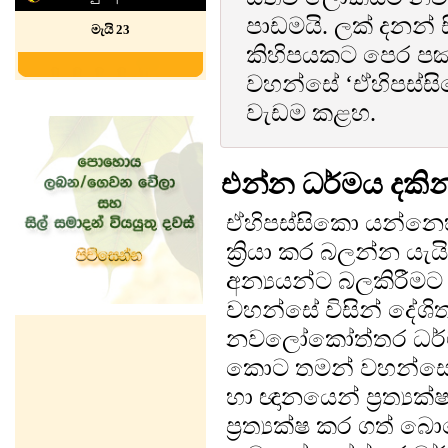
පාඩමයි. ලක් දනන් 
මැයි 23
කිහිපයකට පෙර පඤ්ඤ
වහන්සේ ‘ඒහිපස්ස
වැඩම කළහ.
එන්න ධර්මය දකි
ඒහිපස්සිකො යන්නෙහ
ක්‍රියා කර බලන්න යැ
අන්‍යයන්ට බලකිරීමට 
වහන්සේ විසින් දේශි
නවලෝකෝත්තර ධර්ම
කොට තමන් වහන්සේ
හා ඥානයෙන් ප්‍රත්‍ය
ප්‍රත්‍යක්ෂ කර ගත් බ