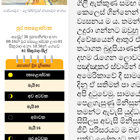
ගිලී ඇත්කුණ සමඟ 
කෙලෙස් ගින්නෙන් 
සේයාරුව - ලේක්හවුස් ඡායාරූප අංශය
ව්‍යසනය ම ය. තම
පුර පසළොස්වක
උදුරා ගන්නට ඔවු
අප්‍රේල් 30 බ්‍රහපතින්දා අ.භා.
ද්වේෂයෙන් ආතුර ඒ ව
09.16න් පුර පසළොස්වක ලබා 01
සිකුරාදා අ.භා. 10.56න්. ගෙවේ.
තථාගත බුදුපියාණන
01 සිකුරාදා සිල්
දහම රැගෙන ලොවට ස
පඤ්ඤාකර ස්වාමීන් 
අමෙරිකාවේ දී සා
පසළොස්වක
දිනූ ඒ සතිමත් පා 
‍මැයි 01
අපි දුටුවෙමු. සාමය
අව අටවක
පෙළගැසුණු මිනිසුන
‍‍‍මැයි 09
තමන්ට ඇවැසි යුද්ධ
අමාවක
සිසිලස අවැසි මිනි
මැයි 16
ජීවී පරිසරයට ම බ
සත්ව ලෝකයට නව අර
පුර අටවක