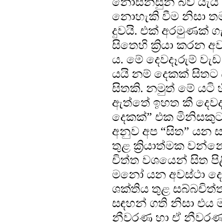
නොසන්සුන් බව යැයි
නොහැකි වීම නිසා ත
දුවයි. එක් අරමුණක් 
සිතෙහි ක්‍රියා කරන 
ය. මේ දෙවදෑරුම් වැඩ
යයි නම් දෙකක් සිතට
සිතකි. නමුත් මේ යටි
ඇත්තේ ඉහත කී දෙවදෑ
දෙකක්” එක මිනිසකුට
අනුව අප “සිත” යන 
තුළ ක්‍රියාත්මක වන
චිත්ත වශයෙන් සිත පි
මනෝ යන අවස්ථා දෙකට
ශක්තිය තුළ සබ්බචි
සඳහන් ගති නිසා එය
නීවරණ හා ඒ නීවරණ