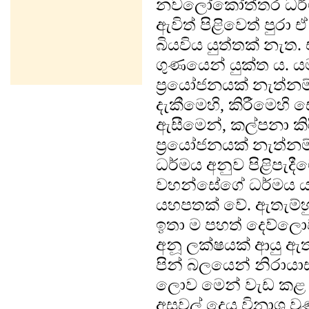
නවලෝකෝත්තර ධර්මය
ඇවිත් පිළිවෙත් පුරා
බියවිය යුත්තක් නැ
ගුණයෙන් යුක්ත ය. යම
ප්‍රයෝජනයක් නැත්නම
දැකීමෙහි, කිරීමෙහි ස
ඇසීමෙන්, කල්පනා කිර
ප්‍රයෝජනයක් නැත්නම්
ධර්මය අනුව පිළිපැදීම
වහන්සේගේ ධර්මය යමක
යහපතක් වේ. ඇතැම්හු
ඉතා ම පහත් දෙව්ලොව 
අනූ ලක්ෂයක් ආයු ඇත්
පින් බලයෙන් නිරායා
ලොව මෙන් වැඩ කළ ය
අසවල් දෙය විනාශ වු