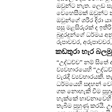
ඔවුන්ට නැත. ලෙඩ සෑදී
වෙහෙසීමක් ඔවුන්ට න
ඔවුන්ගේ ශරීර දිරා ය
පසු මළසිරුරක් ද ඉති
බුදුරදුන්ගේ ධර්මය අන
රූපාවචර, අරූපාවචර, 
කඩතුරා හැර බලමු
“උද්ධච්ච” නම් සිත
ව්‍යවහාරයෙහි “උද්ධ
වැරැදි ව්‍යවහාරයකි. 
ධර්මයෙහි සඳහන් වෙය
ගත නොහැකි වීම පුහුද
හැක්කේ භාවනාවෙහි 
තැබීම පුහුණු කරයි.