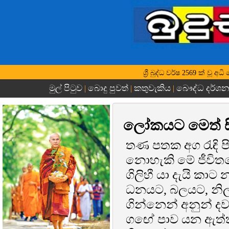
ශ්‍රී බුද්ධ වර්ෂ 2569 ක් වූ
මුල් පිටුව
බොදු පුවත්
කතුවැකිය
බෞද්ධ දර්ශ
|
|
|
ලෝකයට මෙත් ස
තණ පතක අග රැඳි පි
නොහැකි මේ ජීවිත
ගිලිහී යා දැයි කා
ධනයට, බලයට, නි
ගින්නෙන් අනුන් 
ගඟේ පාව යන ඇත්ක