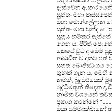
චතුභාණවාර පාලියට
දැක්වෙන ආකාරයෙනි.
සුත්තං මහා කස්සපෙත්
මහා මොග්ගල්ලාන ෙත
සුත්තං මහා චුන්ද ෙ
සූත්‍රය නම්කර ඇත්තේ
ගෙන ය. පිරිත් පොතේ
කෙසේ වුව ද මෙම සූත
ආබාධිත ව දුකට පත් ව
සත්ත බොජ්ඣංගය රෝගි
තුනක් ගැන ය. මෙහි
නමක්, බුදුවරයෙක් 
බුද්ධිමතුන් තිදෙන ද
නාමික වශයෙන් තවකක
ප්‍රකාශ කරන්නේ “...
මයා සම්මදක්ඛාතෝ 