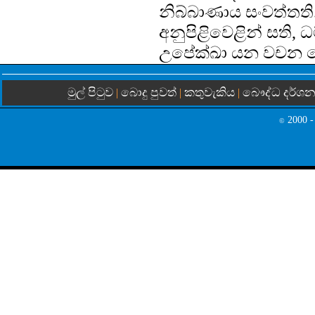
නිබ්බාණාය සංවත්තති.
අනුපිළිවෙළින් සති, ධම
උපේක්ඛා යන වචන ය
මුල් පිටුව
බොදු පුවත්
කතුවැකිය
බෞද්ධ දර්ශ
|
|
|
2000 -
©