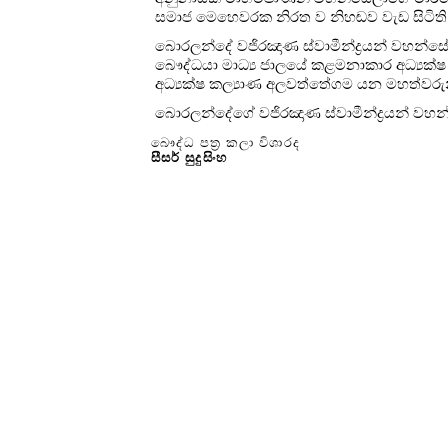
සමාජ මෙහෙවරක නිරත ව නිහඬව වැඩ සිටිති
බොරලන්දේ වජිරඤාණ ස්වාමීන්ද්‍රයන් වහන්සේග
බෞද්ධයා මාධ්‍ය ජාලයේ කළමනාකාර අධ්‍යක්ෂ
අධ්‍යක්ෂ කල්‍යාණ අලවත්තේගම යන මහත්වරු
බොරලන්දේගේ වජිරඤාණ ස්වාමීන්ද්‍රයන් වහන්
බෞද්ධ පත්‍ර කලා විශාරද
සීසර් සුදුසිංහ