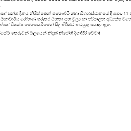
.
ේ ජන්ම දිනය නිමිත්තෙන් සම්බෝධි මහා විහාරස්ථානයේ දී මෙම 11 වැනි
 මහාචාර්ය රෝහණ ගරුතර මහතා සහ මූල්‍ය හා පරිපාලන අධ්‍යක්ෂ මහේ
න්ගේ විශේෂ මෙහෙයවීමෙන් සිදු කිරීමට කටයුතු යොදා ඇත.
සේට තෙරුවන් බලයෙන් නිදුක් නිරෝගි දිගාසිරි වේවා!