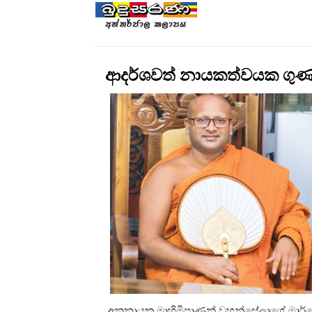
ආදර්ශවත් නායකත්වයක ගු
අනුනායක මාහිමිපාණන් වහන්සේලාගේ මාර්ග