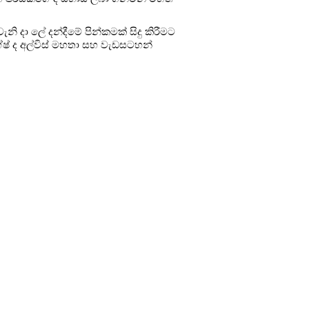
 දා ලේ දන්දීමේ පින්කමක් සිදු කිරීමට
ෂ් ද අල්විස් මහතා සහ වැඩසටහන්