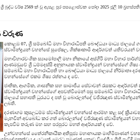
ශ්‍රී බුද්ධ වර්ෂ 2569 ක් වූ ඇසළ පුර පසළොස්වක පෝදා 2025‍ ජූලි 10 බ්‍රහස්පති
ණ වරුණ
කොළඹ 07, ශ්‍රී සම්බෝධි මහා විහාරාධිපති බෞද්ධයා මාධ්‍ය ජාලය
ස්වාමීන්ද්‍රයන් වහන්සේ සුපේෂල, ශික්ෂාකාමී ආදර්ශවත් යතිවරයන්
මහාවිහාරවංශික ස්‍යාමෝපාලි මහා නිකායේ අස්ගිරි මහා විහාර පාර්
ආණමඩුවේ ශ්‍රී ධම්මදස්සි අනුනායක ස්වාමීන්ද්‍රයන් වහන්සේගේ ශිෂ්
සම්බෝධි මහා විහාරාධිපති හා බෞද්ධයා මාධ්‍ය ජාලයේ නිර්මාතෘ දරණ
වහන්සේගේ එකම ශිෂ්‍ය රත්නය ද වේ.
ජාතික, ආගමික, ශාසනික සහ සාමාජීය සේවාවන් රැසකට ආදර්ශවත්
ස්වාමීන්ද්‍රයන් වහන්සේගේ අපවත්වීමෙන් පසු සම්බෝධි මහා විහාරාධ
ජාලයේ සභාපති ධුරයට ද පත් වූ බොරලන්දේ වජිරඤාණ ස්වාමීන්ද්‍ර
ලබති.
දරණාගම කුසලධම්ම ස්වාමීන්ද්‍රයන් වහන්සේ ආරම්භ කළ සද් ක්‍රියා
මැනවින් අවබෝධ කර ගත් බොරලන්දේ වජිරඤාණ ස්වාමීන්ද්‍රයන් ව
කැපවීම තරුණ මහ සඟ පරපුරට මහත් ආදර්ශයක් ද වේ.
උන්වහන්සේ තෛ‍්‍රනිකායික අතිපූජ්‍ය මහානායක මාහිමිපාණන් වහ
ෝපදේශකත්වය ද යටතේ මෙරට පමණක් නොව විදේශීය ගිහි පැවිදි මහ 