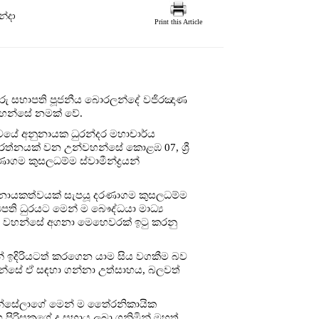
න්දා
Print this Article
ේ ගරු සභාපති පූජනීය බොරලන්දේ වජිරඤාණ
 වහන්සේ නමක් වේ.
ශ්වයේ අනුනායක ධුරන්දර මහාචාර්ය
‍ය රත්නයක් වන උන්වහන්සේ කොළඹ 07, ශ්‍රී
ාගම කුසලධම්ම ස්වාමීන්ද්‍රයන්
 නායකත්වයක් සැපයූ දරණාගම කුසලධම්ම
ිපති ධුරයට මෙන් ම බෞද්ධයා මාධ්‍ය
යන් වහන්සේ අගනා මෙහෙවරක් ඉටු කරනු
වන් ඉදිරියටත් කරගෙන යාම සිය වගකීම බව
හන්සේ ඒ සඳහා ගන්නා උත්සාහය, බලවත්
න්සේලාගේ මෙන් ම තෛ‍්‍රනිකායික
පිරිසකගේ ද සහාය ලබා ගනිමින් මහත්