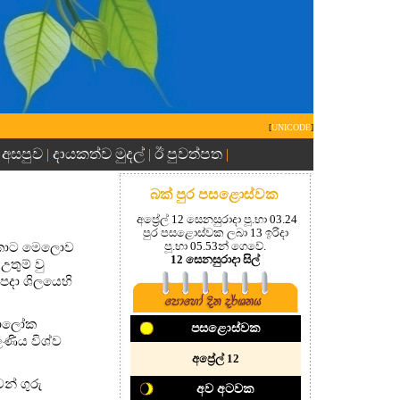
[
UNICODE
]
 අසපුව
දායකත්ව මුදල්
ඊ පුවත්පත
|
|
|
බක් පුර පසළොස්වක
අප්‍රේල් 12 සෙනසුරාදා පූ.භා 03.24
පුර පසළොස්වක ලබා 13 ඉරිදා
ය කොට මෙලොව
පූ.භා 05.53න් ගෙවේ.
12 සෙනසුරාදා සිල්
තුම් වු
්පදා ශිලයෙහි
්ධාලෝක
පසළොස්වක
ලණිය විශ්ව
අප්‍රේල් 12
න් ගුරු
අව අටවක