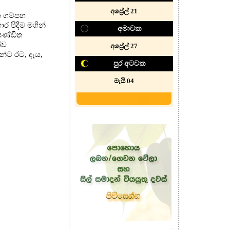
අප්‍රේල් 21
න ගම්පහ
ර පීදීම මගින්
අමාවක
පණ්ඩිත
රව
අප්‍රේල් 27
න්ට රට, දැය,
පුර අටවක
මැයි 04