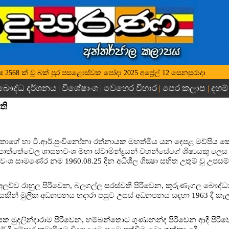
ධ වර්ෂ 2568 ක් වූ බක් පුර පසළොස්වක පෝදා 2025 අප්‍රේල් 12 සෙනසුරාදා
බෞද්ධ දර්ශනය
විශේෂාංග
වෙහෙර විහාර
පෙර කලාප
දහම්
|
|
|
|
ති
 මහතාගේ හා ටී.ආර්.පුංචිනෝනා රත්නායක මහත්මිය යන දෙපළ මව්පි
්පොත්තේවෙල ශාසනවංශ මහා ස්වාමින්ද්‍රයන් වහන්සේගේ ශිෂ්‍යයකු ලෙස උ
ුමනවංශ සාමණේර නම 1960.08.25 දින අධිශීල ශික්‍ෂා සහිත උතුම් වු උපසම
ව්ව රාහුල පිරිවෙන, බලගල්ල සරස්වතී පිරිවෙන, කුරුණෑගල බෞද
ැසකින් මුලික අධ්‍යාපනය හදාරා පසුව උසස් අධ්‍යාපනය සඳහා 1963 දී කැ
ක මුදලින්දාරාම පිරිවෙන, හම්බන්තොට ගුණානන්ද පිරිවෙන ආදී පිරිවෙ