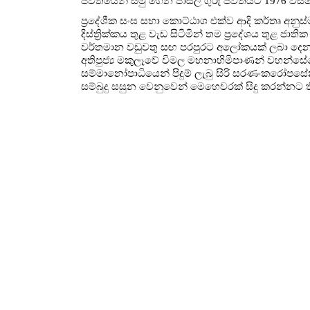
ජිවිතයෙන් සමු ගෙන පාසල් ගුරු ජීවිතයට 1976 වසරේ 
ප්‍රදේශීක සංඝ සභා කොට්ඨාශ එක්ව ආදි කර්තෘ අන
දිස්ත්‍රික්කය තුළ වැඩ සිටිමින් තම ප්‍රදේශය ත
වර්තමාන වඩුවතු සඟ පරපුරට අලෝකයක් ලබා දෙන මීර
අතිපුජ්‍ය මකුලෑවේ විමල මහනාහිමිපාණන් වහන්සේග
සම්මානෝපාධියෙන් පිදුම් ලැබු සිරි සරණංකරෝපසේන
සම්බුදු සසුන වෙනුවෙන් මෙහෙවරක් සිදු කරන්නට ත