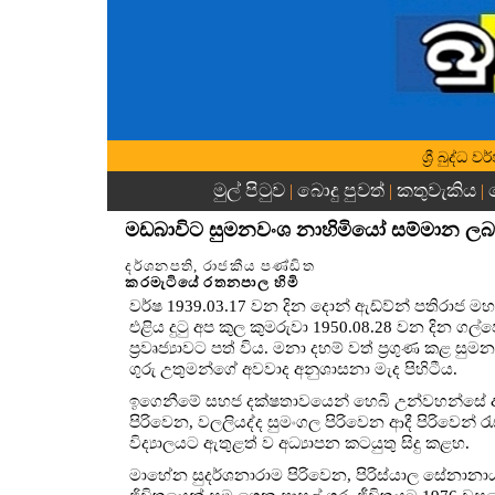
ශ්‍රී බුද්
මුල් පිටුව
බොදු පුවත්
කතුවැකිය
|
|
|
මඩබාවිට සුමනවංශ නාහිමියෝ සම්මාන ලබ
දර්ශනපති, රාජකීය පණ්ඩිත
කරමැටියේ රතනපාල හිමි
වර්ෂ 1939.03.17 වන දින දොන් ඇඩ්ව්න් පතිරාජ
එළිය දුටු අප කුල කුමරුවා 1950.08.28 වන දින ගල
ප්‍රවෘජ්‍යාවට පත් විය. මනා දහම් වත් ප්‍රගුණ කළ ස
ගුරු උතුමන්ගේ අවවාද අනුශාසනා මැද පිහිටීය.
ඉගෙනීමේ සහජ දක්ෂතාවයෙන් හෙබි උන්වහන්සේ අල
පිරිවෙන, වලලියද්ද සුමංගල පිරිවෙන ආදී පිරිවෙන් ර
විද්‍යාලයට ඇතුළත් ව අධ්‍යාපන කටයුතු සිදු කළහ.
මාහේන සුදර්ශනාරාම පිරිවෙන, පිරිස්යාල සේනානාය