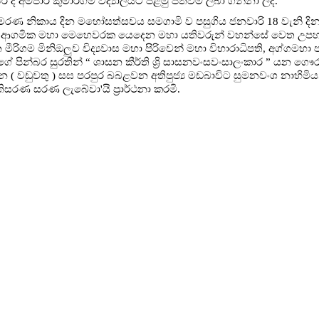
දී අම්පාර කුමාරිගම විද්‍යාලයට පළමු පත්වීම ලබා ගන්නා ලදී.
ුස්මරණ නිකාය දින මහෝසත්සවය සමගාමි ව පසුගිය ජනවාරි 18 වැනි දි
ුළ ජාතික ආගමික මහා මෙහෙවරක යෙදෙන මහා යතිවරුන් වහන්සේ වෙත උපහා
ිගම මිනිඔලුව විද්‍යවාස මහා පිරිවෙන් මහා විහාරාධිපති, අග්ගමහා 
ේ පින්බර සුරතින් “ ශාසන කීර්ති ශ්‍රි සාසනවංසවංසාලංකාර ” යන ගෞ
 ( වඩුවතු ) සඝ පරපුර බබළවන අතිපුජ්‍ය මඩබාවිට සුමනවංශ නාහිමිය
ිසරණ සරණ ලැබේවා'යි ප්‍රාර්ථනා කරමි.