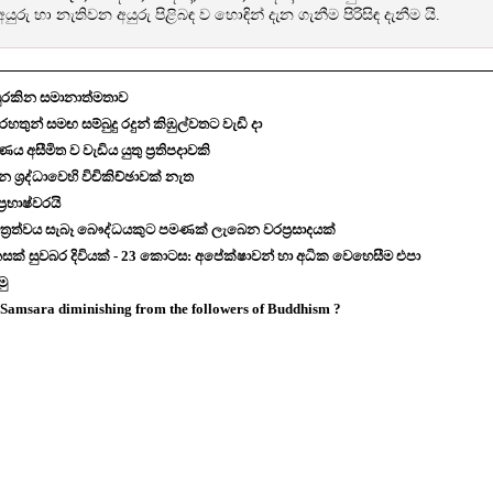
යුරු හා නැතිවන අයුරු පිළිබඳ ව හොඳින් දැන ගැනීම පිරිසිඳ දැනීම යි.
සුරකින සමානාත්මතාව
රහතුන් සමඟ සම්බුදු රදුන් කිඹුල්වතට වැඩි දා
ය අසීමිත ව වැඩිය යුතු ප්‍රතිපදාවකි
්‍රද්ධාවෙහි විචිකිච්ඡාවක් නැත
්‍රභාෂ්වරයි
ිත්‍රත්වය සැබෑ බෞද්ධයකුට පමණක් ලැබෙන වරප්‍රසාදයක්
සක් සුවබර දිවියක් - 23 කොටස: අපේක්ෂාවන් හා අධික වෙහෙසීම එපා
මු
r Samsara diminishing from the followers of Buddhism ?