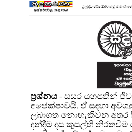
ශ්‍රී බුද්ධ වර්ෂ 2560 ක්වූ නිකිණ
ප්‍රශ්නය
- සසර යහපතින් ජී
අපේක්ෂාවයි. ඒ සඳහා අවශ්‍
ලබාගත නොහැකිවන අතර පි
දන්දීම දස කුසල්හි නිරතවී