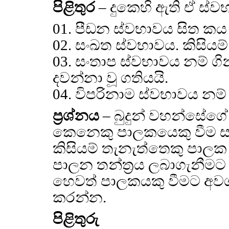
පිළිතුර
– දුකෙහි ඇති ඒ ස්
01. පීඩන ස්වභාවය සිත කය
02. සංඛත ස්වභාවය. කිසිය
03. සංතාප ස්වභාවය නම් ග
දවන්නා වූ ගතියයි.
04. විපරිනාම ස්වභාවය නම් 
ප්‍රශ්නය
– බුදුන් වහන්සේග
කෙනෙකු පාලකයෙකු වීම සඳ
කිසියම් තැනැත්තෙකු පාලක ස
පාලන තන්ත්‍රය ලබාගැනීමට ප
හෙවත් පාලකයකු වීමට අවශ්‍ය
කරන්න.
පිළිතුරු