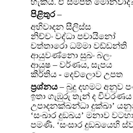
හැකිය. ඒ සම්පත් මොනවාද
පිළිතුර
–
අභිවාදන සීලිස්ස
නිච්චං වද්ධා පචායිනෝ
චත්තාරො ධම්මා වඩ්ඩන්ති
ආයුවණ්නො සුඛං බලං
ආයුෂ – වර්ණය, සැපය
කීර්තිය - දෙව්ලොව උපත
ප්‍රශ්නය
– බුදු දහමට අනුව ප
ඉතා ගැඹුරු තැන් ද විවරණය
උපාදනක්ඛන්ධා දුක්ඛා’ යන
‘සංඛාර දුඞඛය’ මනාව වටහ
පමණි. ‘සංසාර දුඞඛයෙහි 