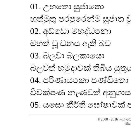
01. උභතො සුජාතො
හත්මුතු පරපුරෙන්ම සූජාත ව
02. අඩ්ඩො මහද්ධනො
මහත් වූ ධනය ඇති බව
03. බලවා බලකායො
බලවත් හමුදාවක් තිබිය යුතු
04. පරිණායකො පණ්ඩිතො
විචක්ෂණ නැණවත් අනුශාසක
05. යසො කීර්ති ඝෝෂාවක් 
2000 - 2016 ලංකාවේ ස
©
සිය