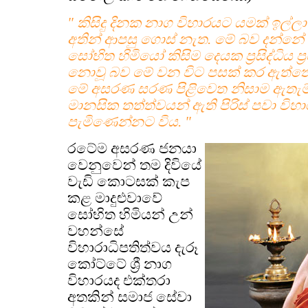
" කිසිදු දිනක නාග විහාරයට යමක් ඉල්ල
අතින් ආපසු ගොස් නැත. මේ බව දන්නේ 
සෝභිත හිමියෝ කිසිම දෙයක ප්‍රසිද්ධිය 
නොවූ බව මේ වන විට පසක් කර ඇත්තෙ
මේ අසරණ සරණ පිළිවෙත නිසාම ඇතැම්
මානසික තත්ත්වයන් ඇති පිරිස් පවා වි
පැමිණෙන්නට විය. "
රටේම අසරණ ජනයා
වෙනුවෙන් තම දිවියේ
වැඩි කොටසක් කැප
කළ මාදුළුවාවේ
සෝභිත හිමියන් උන්
වහන්සේ
විහාරාධිපතිත්වය දැරූ
කෝට්ටේ ශ්‍රී නාග
විහාරයද එක්තරා
අතකින් සමාජ සේවා