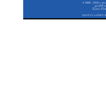
2000 - 2016 ලංකා
©
ප‍්‍රවෘත්ති
සියළුම හිමි
අදහස් හා යෝජනා:
b