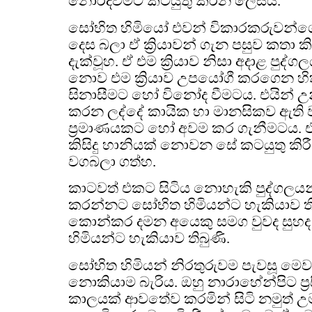
නොරිදවීමට කටයුතු කරන ලෙසය.
සෝභිත හිමියෝ එවන් විකාරකරුවන්ගේ ය
දෙස බලා ඒ ක්‍රියාවන් ගැන පසුව කතා ක
දැක්වූහ. ඒ එම ක්‍රියාව නිසා අදාළ පුද
නොව එම ක්‍රියාව උපයෝගී කරගෙන හි
සිනාසීමට හෝ විනෝද වීමටය. එයින් 
කරන ලද්දේ කායික හා මානසිකව ඇති 
ප්‍රමාණයකට හෝ අවම කර ගැනීමටය. එ
කිසිදු හානියක් නොවන සේ කටයුතු කි
වගබලා ගත්හ.
කාටවත් එකට සිටිය නොහැකි පුද්ගලය
කරන්නට සෝභිත හිමියන්ට හැකියාව 
කොන්කර දමන අයෙකු සමග වුවද සුහ
හිමියන්ට හැකියාව තිබුණි.
සෝභිත හිමියන් නිරතුරුවම පැවසූ මෙ
නොකියාම බැරිය. ඔහු නාරාහේන්පිට ප්‍
කාලයක් ආවතේව කරමින් සිටි නමුත් උ