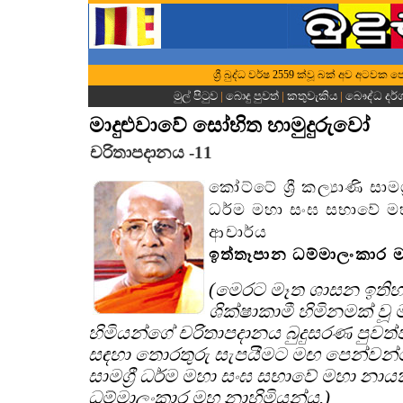
ශ්‍රී බුද්ධ වර්ෂ 2559 ක්වූ බක් අව අටවක ප
මුල් පිටුව
|
බොදු පුවත්
|
කතුවැකිය
|
බෞද්ධ දර
මාදුළුවාවේ සෝභිත හාමුදුරුවෝ
චරිතාපදානය -11
කෝට්ටේ ශ්‍රී කල්‍යාණි සාමග්‍
ධර්ම මහා සංඝ සභාවේ 
ආචාර්ය
ඉත්තෑපාන ධම්මාලංකාර ම
(මෙරට මෑත ශාසන ඉති
ශික්ෂාකාමී හිමිනමක් වූ
හිමියන්ගේ චරිතාපදානය බුදුසරණ පුවත
සඳහා තොරතුරු සැපයීමට මඟ පෙන්වන්නේ 
සාමග්‍රී ධර්ම මහා සංඝ සභාවේ මහා නා
ධම්මාලංකාර මහ නාහිමියන්ය.)