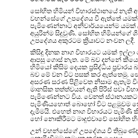
සෝභිත හිමියන් විහාරස්ථානයේ නැති අව
වහන්සේගේ උපදේශය වී ඇත්තේ යමක්
පැමිණෙන්නාට අනිවාර්යයෙන්ම යමක් 
අයුරින්ම සිදුවුණි. සෝභිත හිමියන්ගේ ශිෂ
උපදේශය අකුරටම ක්‍රියාවට නංවන ලදී.
කිසිදු දිනක නාග විහාරයට යමක් ඉල්ලා
ආපසු ගොස් නැත. මේ බව දන්නේ කීයෙ
හිමියෝ කිසිම දෙයක ප්‍රසිද්ධිය ප්‍රච
බව මේ වන විට පසක් කර ඇත්තෙමු. ස
අසරණ සරණ පිළිවෙත නිසාම ඇතැම් වි
මානසික තත්ත්වයන් ඇති පිරිස් පවා වි
පැමිණෙන්නට විය. වෙනත් ස්ථානයකට
පැමිණියහොත් බොහෝ විට පළමුවම 
දැමීමයි. එහෙත් නාග විහාරයට පැමිණි කි
හෝ නොකිරීමට මාදුළුවාවේ සෝභිත හ
උන් වහන්සේගේ උපදේශය වී තිබුණේද ක