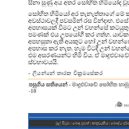
සිනා සුණු අය අතර සෝභිත හිමියෝද වූ
සෝභිත හිමියෝ අර තැනැත්තාගේ ම
අවස්ථාවලදී පවසමින් රස වින්දාහ. එසේ
අපහාසයක් වීමට උන් වහන්සේ කටයුත
පමණක් එය උපයෝගී කර ගත්හ. යාච
අපහසුතා ඇති අයකුට හෝ උන් වහන්සේ 
අපහාස කර නැත. හැම විටදී උන් වහන
එම අසරණයන්ට හිමි විය. ඒ මාදුළුවාව
ස්වභාවයයි.
- ලියන්නේ තාරක වික්‍රමසේකර
පසුගිය සතියෙන් -
මාදුළුවාවේ සෝභිත හාමු
-10
|
PRI
මුල් පිටුව
|
බොදු පුවත්
|
කතුවැකිය
|
බෞද්ධ දර