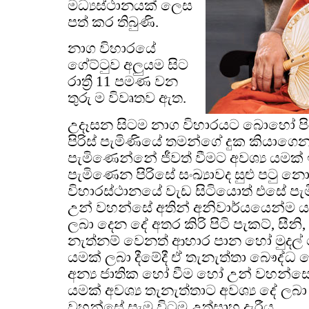
මධ්‍යස්ථානයක් ලෙස
පත් කර තිබුණි.
නාග විහාරයේ
ගේට්ටුව අලුයම සිට
රාත්‍රී 11 පමණ වන
තුරු ම විවෘතව ඇත.
උදෑසන සිටම නාග විහාරයට බොහෝ පිරි
පිරිස් පැමිණියේ තමන්ගේ දුක කියා
පැමිණෙන්නේ ජීවත් වීමට අවශ්‍ය යමක
පැමිණෙන පිරිසේ සංඛ්‍යාවද සුළු පටු 
විහාරස්ථානයේ වැඩ සිටියොත් එසේ 
උන් වහන්සේ අතින් අනිවාර්යයෙන්ම 
ලබා දෙන දේ අතර කිරි පිටි පැකට්, සී
නැත්නම් වෙනත් ආහාර පාන හෝ මුදල්
යමක් ලබා දීමේදී ඒ තැනැත්තා බෞද්ධ
අන්‍ය ජාතික හෝ වීම හෝ උන් වහන්ස
යමක් අවශ්‍ය තැනැත්තාට අවශ්‍ය දේ ලබ
වහන්සේ සැම විටම උත්සාහ දැරීය.