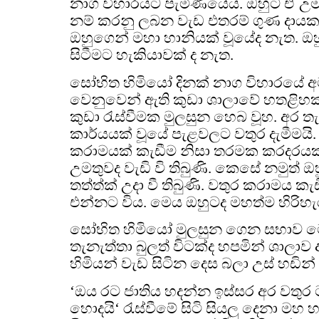
නාග විහාරයට පැමිණියේය. ඔහුට ඒ උමත
නම් කරනු ලබන වැඩ එතරම් ගුණ දාය
ඔහුගෙන් මහා හානියක් වූයේද නැත. ඔහ
සිටීමට හැකියාවක් ද නැත.
සෝභිත හිමියෝ දිනක් නාග විහාරයේ අ
වෙනුවෙන් ඇති කුඩා ශාලාවේ හතළි
කුඩා රැස්වීමක මුලසුන හෙබ වූහ. අර 
කාර්යයක් වූයේ පැළවලට වතුර දැමීමයි. 
කරාමයක් කැඩීම නිසා තරමක කරදරයක් 
උමතුවද වැඩි වි තිබුණි. කෙසේ නමුත් ඔහ
තත්ත්ක් උදා වී තිබුණි. වතුර කරාමය ක
එන්නට විය. මෙය ඔහුටද මහත්ම හිරිහ
සෝභිත හිමියෝ මුලසුන ගෙන සභාව ම
තැනැත්තා බුලත් විටක්ද හපමින් ශාලා
හිමියන් වැඩ සිටින දෙස බලා උස් හඩින
‘ඔය රට ජාතිය හදන්න ඉස්සර අර වතුර 
හොදයි‘ රැස්වීමේ සිටි සියලු දෙනා මහ 