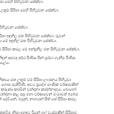
පා මෙහි පිහිටුවන සේක්වා.
ඒ උතුම් සිරිපා මෙහි පිහිටුවන සේක්වා.
පිහිටුවන සේක්වා.
ිපා ඉඳුනිල මත පිහිටුවන සේක්වා. රුවන්
මේ ඉඳුනිල් මත පිහිටුවන සේක්වා.
 සිරිපා කමල මේ ඉන්ද්‍රනීල මත පිහිටුවන සේක්වා.
ඳුන් අපටද අර්ථ පිණිස පින් පුරවා ගැනීම පිණිස
කළේය.
ය මත උතුම් වම් සිරිපා ලාංඡනය පිහිටුවා
 ගොස පැතිරිණි. අවට ප්‍රදේශ මාණික වර්ෂාවකින්
රිපා කරුණා කරමින් වන්දනා කරන්නාහුය. බොහෝ
් වන්දනා කළ පසු මහා වර්ෂාවෙන් මංමාවත් ඉබේම
ෙවියන්, බඹුන්, නාගයන් සිත් සේ සිරිපා කමල
කතුවීම නිසා දහඅට රියන් ගල් වැස්මකින් සිරිපාව