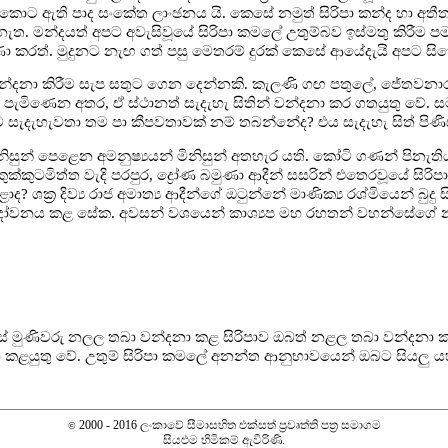
 කොට ඇති පාද සංකේත ලාංඡනය යි. කෙසේ නමුත් සිරිපා කන්ද හා අත
 මන්දයත් අපට අවැසිවූයේ සිරිපා කමලේ උතුම්බව ඉස්මතු කිරීම පම
රුණා කරත්. මුදුනට නැඟ ගත් පසු මෙතරම් දුරක් කෙසේ ආයේදැයි අපට සි
වන්දනා කිරීම සැප සතුට ගෙන දෙන්නකි. කැලණි ගඟ පතුලේ, ජේතවනාර
 පැමිණෙන අතර, ඒ ස්ථානත් සැදැහැ සිතින් වන්දනා කර ගතයුතු වේ.
්නට සැදැහැවතා තම පා කීපවතාවක් නම් තබන්නේද? එය සැදැහැ සිත් පි
මිනිසුන් පෙළෙන අමනුෂ්‍යයන් මිනිසුන් අතහැර යති. කෝටි ගණන් පිනැ
, කුක්කුටමිත්ත වැදි පරපුර, ද්‍රෝණ බමුණා ආදීන් සසරින් එතෙරවූයේ ස
 ශක්‍ර දිව්‍ය රාජ අමාත්‍ය ආදීන්ගේ ඔටුන්නේ මාණික්‍ය රශ්මියෙන් බුද
ා දෝවනය කළ සේක. අවසන් වශයෙන් කාශ්‍යප මහ රහතන් වහන්සේගේ නළලත
් මුණිවරු නලල තබා වන්දනා කළ සිරිපාව ඔබත් නළල තබා වන්දනා කළය
න කළයුතු වේ. උතුම් සිරිපා කමලේ අනන්ත ආනුභාවයෙන් ඔබට සියලු 
2000 - 2016 ලංකාවේ සීමාසහිත එක්සත් ප‍්‍රවෘත්ති පත්‍ර සමාගම
©
සියළුම හිමිකම් ඇවිරිණි.