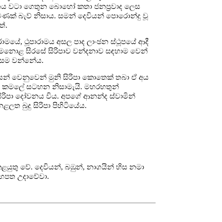
ීතය වටා ගෙතුන බොහෝ කතා ජනප්‍රවාද ලෙස
ණක් බැව් නිසාය. සමන් දෙවියන් පොරොන්දු වූ
තේ.
ාමයේ, ථූපාරාමය අසල පාද ලාංඡන ස්ථූපයේ ආදී
 සමනොළ සිරසේ සිරිපාව වන්දනාව සඳහාම වෙන්
ණිසම වන්නේය.
තියන් වෙනුවෙන් මුනි සිරිපා කොතෙක් තබා ඒ අය
ිරිපා කමලේ සටහන නිසාමැයි. මහරහතුන්
ු සිරිපා දෝවනය විය. අපගේ ආනන්ද ස්වාමින්
 බුදු සිරිපා පිහිටියේය.
ුතු වේ. දෙවියන්, බඹුන්, නාගයින් හිස නමා
යහපත උදාවේවා.