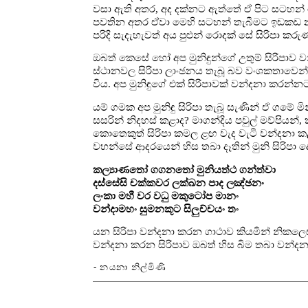
වසා ඇති අතර, අද දක්නට ඇත්තේ ඒ පිට සටහන්
පවතින අතර ඒවා මෙහි සටහන් තැබීමට ඉඩකඩ නැත.
පරිදි සැදැහැවත් අය පුළුන් රොදක් සේ සිරිපා ක
ඔබත් කෙසේ හෝ අප මුනිඳුන්ගේ උතුම් සිරිපාව 
ස්ථානවල සිරිපා ලාංඡනය තැබූ බව වංශකතාවෙන්
විය. අප මුනිඳුගේ එක් සිරිපාවක් වන්දනා කරන
යම් ගමක අප මුනිඳු සිරිපා තැබූ සැණින් ඒ ගමේ 
සසරින් නිදහස් කළාද? මාගන්දිය පවුල් මව්පියන්
කොතෙකුත් සිරිපා කමල ළඟ වැද වැටී වන්දනා කළාද?
වහන්සේ ආදරයෙන් හිස තබා දෑතින් මුනි සිරිප
කල්‍යාණතෝ ගගනතෝ මුනියත්ථ ගන්ත්වා
දස්සේසි චක්කවර ලක්ඛන පාද ලඤ්ඡනං
ලංකා මහී වර වධු මකුටෝප මානං
වන්දාමහං සුමනකූට සිලුච්චයං තං
යන සිරිපා වන්දනා කරන ගාථාව කියමින් නිකලෙස
වන්දනා කරන සිරිපාව ඔබත් හිස බිම තබා වන්ද
- නයනා නිල්මිණි