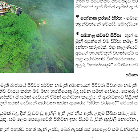
නිසා ඒ පර්වතයට සච්චබද්ධ පර්
සිරිපාවත් දැන් මිනිස් ඇසින් ඈත්
*
යෝනක පුරයේ සිරිපා -
බොහෝ
හඳුන්වන්නේ මෙයයි. බෞද්ධයාග
*
සමනළ පව්වේ සිරිපා -
තුන් 
මුනි රජුන්ගේ වම් සිරිපා කමල 
දන්නා කරුණක්. එදා කැලණියට 
අපගේ භාග්‍යවතුන් වහන්සේට ස
කළ ආරාධනාව විශ්මයජනකය. එහ
අයුරු “සමන්තකූඨ” වර්ණනාවේ
සමනො
ි රාජ්‍යයේ පිරිවර පර්වත නමැති අමාත්‍යයන් පිරිවරා සිව්ගංගා නමැති 
තිව වාසය කරන මම මහා හස්තියෙකු බඳු සුමන සමන් දෙවිඳුය. සොඳුරු
ේක්වා යි සමන් දෙවියන් විසින් ආරාධනා කළේය. ඒ ආරාධනාව පිළිගත්
එවෙලෙහි සමන් දෙවියන් ආරාධනා කරන ආකාරය “සිරිපා වරුණේ” මෙසේ ස
පියුමක් බඳු, දික් වූ වට වූ ඇඟිලි ඇති උස් නිය ඇති, උතුම් සිරිපා කමල
් යුතු, සම ලෙස පෙළොවෙහි පිහිටන ඉතා සියුම් බැවින් දුහුවිලි නොරදින
තැන් පහත්ව පහත් තැන් උස්ව, බෙර ඇසක් සේ පොළොව සම වන්නේය. ඒ 