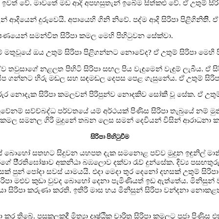
 ඉවත් වේ. මාවතේ මඩ ආදි අපහසුතැන් ඉබේම සිත්කළු වේ. ඒ උතුම් සිරි
න් ආදියෙන් දුරුවෙයි. අපායෙහි ගිනි නිවේ. පද්ම ආදි සිරිපා පිළිගිනිතිි. 
්ෂණයෙන් සමන්විත සිරිපා කමල මෙහි පිහිටුවන සේක්වා.
් මතුවූයේ ඔය උතුම් සිරිපා පිළිගන්නට නොවේද? ඒ උතුම් සිරිපා මෙහි 
වුසාගේ නළලත පිහිටි සිරිපා සඟල පිය වැඳුමෙන් වැඳුම් ලැබීය. ඒ සිර
 ගන්නට හිරු මඬල සහ සඳමඬල දෙපස පෙළ ගැසුනේය. ඒ උතුම් සිරිපා 
සිරුර නොදැක සිරිපා කමලවන් පිරිපුන්ව නොදකිව සෝකී වූ සේක. ඒ උතුම්
වේනම් සව්ච්බද්ධ පර්වතයේ යම් අර්ථයක් පිණිස සිරිපා තැබුයේ නම් මුනි
පා කමල සමනල ගිරි මුදුනේ තබන ලෙස සමන් දෙවියන් විසින් ආරාධනා 
සිරිපා පිහිටුවීම
 බොහෝ සතහට සිදුවන යහපත දැක සමනොළ පව්ව මුදුන ඉඳුනිල් මානික්‍ය
ේ පී‍්‍රතිඝෝෂාව අකනිඨා බඹලොව දක්වා රැව් දුන්සේක. දිව්‍ය පසඟතුරු
ෙසක් පුන් පෝදා සවස් යාමයයි. එදා මෙදා තුර දෙනෝ දහසක් උතුම් සි
සිරිපා මළුව කුඩා වුවද බොහෝ දෙනා පැමිණියත් ඉඩ ඇත්තේය. මිනිසුන
ිපා කරුණා කරති. ඉතිරි මාස හය මිනිසුන් සිරිපා වන්දනා නොකළත් ද
තිබේ. පසුකලකදී මිත්‍යා දෘෂ්ඨික චාරිත්‍ර සිරිපා කමලට පූජා පිණිස එ