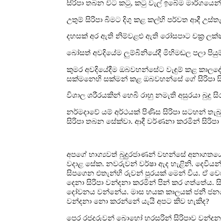
සිරිපා තබන විට කටු, කටු වැල් ඉබේම මාර්ගයෙන්
උතුම් සිරිපා බිමට දිගු කළ කල්හි පර්වත ආදී උස්තැ
දහසක් අර ඇති නිම්වළළු ඇති රෝසපාට චක්‍ර ලක
බෝසත් අවදියේම ලුම්බිනියේදී මිහිමඬල පලා පියුම
කුමර අවදියේදීම ඔබවහන්සේට වැඳුම් කළ කාලදේව ත
සක්මනෙහි සක්මන් කළ ඔබවහන්සේ ගේ සිරිපා සිප
විශාල ශරීරයකින් හෙබි රාහු නමැති අසුරයා බුදු 
නර්මදාවේ යම් අර්ථයක් පිණිස සිරිපා සටහන් තැබු
සිරිපා තබන සේක්වා. ආදී වර්ණනා කරමින් සිරි
අපගේ භාග්‍යවත් බුදුුරජාණන් වහන්සේ අනාගතයේ
වදාළ සේක. නවරුවන් වර්ෂා ඇද හැළිනි. දෙවියන්ග
සිපගෙන එතැන්හි රුවන් පුරයක් මෙන් විය. ඒ ව
දෙනා සිරිපා වන්දනා කරමින් පින් කර ගත්තේය. 
දෝවනය වන්නේය. මාස හයක කාලයක් ජනී ජනයා සිර
වන්දනා නො කරන්නේ යැයි අපට කිව හැකිද?
පෙර රජදරුවන් බොහෝ හරසරින් සිරිපාව වන්දනා කර 