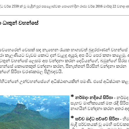
ී බුද්ධ වර්ෂ 2559 ක් වූ මැදින් පුර පසළොස්වක පොහෝ දින රාජ්‍ය වර්ෂ 2016 මාර්තු 22 වනදා
පා ධාතුන් වහන්සේ
 වෙහෙරෙන් වෙසක් සඳ නැඟෙන රැයක භාග්‍යවත් බුදුරජාණන් වහන්සේ
වරා කැලණියට වැඩම කොට දන් වැළදූ අයුූරු අප මීට පෙර කතා කළෙමු. 
වතුන් වහන්සේ ලෙසම අප වන්දනා කරන දෙවියන්ගේ, බඹුන්ගේ සිරස ස
න්සේ කොතෙකුත් වන්දනා කරන, පිනැත්තන් සිරසින් වන්දනා කරන
ුන්ගේ සිරිපා චරණකමල පිළිබඳවයි.
හිටන්නේ උන්වහන්සේගේ අධිෂ්ඨානයකින් පමණි. එසේ අධිෂ්ඨාන ක
*
නර්මදා නදියේ සිරිපා -
නර්මදා
සැඟව මානික්‍යයක් මත රැඳි සිරිප
නාගයින් වන්දනා කරන අතර අද 
*
සච්ච බද්ධ පව්වේ සිරිපා -
හිම
බැඳි පර්වතයක් වූ මෙහි සච්චකන