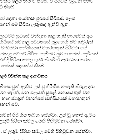
වතය ලෙස නම් වී තිබේ. ඒ පර්වත මුදුනේ පිහිටි
වී තිබේ.
 දෙනා යෝනක පුරයේ සිරිපාව ලෙස
ෙන් මේ සිරිපා ලකුණද ඈත්වී ඇත.
ලොවටම සුවසේ වන්දනා කළ හැකි භාග්‍යවත් අප
පිහිටියේ සමනල පර්වතයේ මුදුනෙහි බව කවුරුත්
වැඩමවා පන්සියයක් මහරහතුන් පිරිවරා ගත්
මනළ පව්වේ සිරිපා තැබීමට සුමන සමන් දෙවියන්
ිදී සිරිපා කමල ගුණ කියමින් ආරාධනා කරන
 මෙසේ සඳහන්ව තිබේ.
ළට වඩින්න කළ ආරාධනය
බිසොවුන් ඇතිව උස් වූ ගිරිහිස නමැති කිරුළ දරා
 වන මලින්, වන ඵලයන් සුසැඳි නොයෙකුත් වන
 භාග්‍යවතුන් වහන්සේ පන්සියයක් මහරහතුන්
ඳහන් වේ.
 මේ සමන් ගිරි හිස තබන සේක්වා. උස් වූ ගොප් ඇටය
 උතුම් සිරිපා කමල මෙහි පිහිටුවන සේක්වා.
උතුම් සිරිපා කමල මෙහි පිහිටුවන සේක්වා.