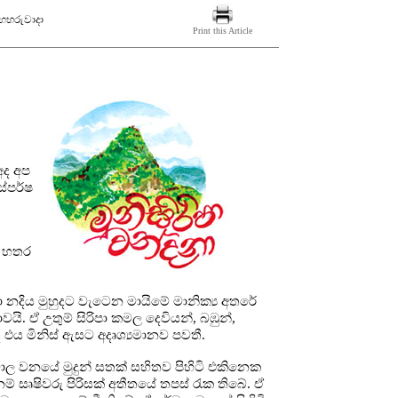
 අඟහරුවාදා
Print this Article
අද අප
්පර්ෂ
ළ හතර
 නදිය මුහුදට වැටෙන මායිමේ මානික්‍ය අතරේ
ාවයි. ඒ උතුම් සිරිපා කමල දෙවියන්, බඹුන්,
එය මිනිස් ඇසට අදෘශ්‍යමානව පවතී.
ාල වනයේ මුදුන් සතක් සහිතව පිහිටි එකිනෙක
ම් සෘෂිවරු පිරිසක් අතීතයේ තපස් රැක තිබේ. ඒ