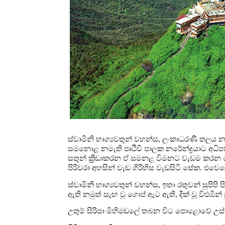
ස්වාමිනි භාග්‍යවතුන් වහන්ස, ලංකාධරණී තලය නමැත
සමනොළ නමැති පෘථිවි පාලක නරේන්ද්‍රයාට අධිප
සතුන් ක්‍රීඩාකරන ඒ සමනළ විමනට වැඩම කරන ස
පිරිවරා අහසින් වැඩ ගිරිහිස වැඩසිටි සේක. 
ස්වාමිනි භාග්‍යවතුන් වහන්ස, ඉතා රතුවන් සුපිපි 
ඇති නමුත් සැඟ වූ ගොප් ඇට ඇති, දික් වූ විළුඹින
උතුම් සිරිපා මිහිමඬලේ තබන විට පොළොවේ උස්