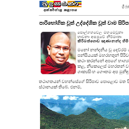
ශ්‍ර
පාරිභෝගික වූත් උද්දේශික වූත් වාම සිරි
පොල්ගහවෙල මහමෙවුනා
භාවනා අසපුවේ නිර්මාතෘ
කිරිබත්ගොඩ ඤාණානන්ද හිමි
මනෝ නන්දනීය වූ දෙව්රම්
පන්සියයක් මහරහතුන් පිරි
කථා කරන්නේ අපගේ භාග්‍ය
කළ, නිකෙලෙස් මහරතන් වහ
ශාක්‍යසිංහ ගෞතම අප මුනිඳ
තථාගතයන් වහන්සේගේ සිරිපාව පොළොව මත පි
ස්ථානයක් තිබේ. එනම්,