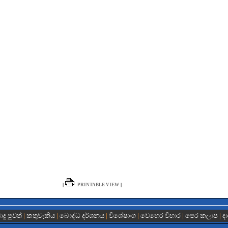
|
|
PRINTABLE VIEW
දු පුවත්
|
කතුවැකිය
|
බෞද්ධ දර්ශනය
|
විශේෂාංග
|
වෙහෙර විහාර
|
පෙර කලාප
|
ද