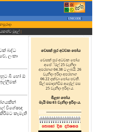
[
UNICODE
]
ෙනසුරාදා
ායකත්ව මුදල්
|
වක් බද්ධ
වෙසක් පුර අටවක පෝය
වේ, ලංකා
වෙසක් පුර අටවක පෝය
අපේ‍්‍රල් 25 වැනිදා
අපරභාග 04.38 ට ලබයි. 26
වැනිදා ඉරිදා අපරභාග
ඔහුට බී හෝ ඕ
06.22 දක්වා පෝය පවතී.
ඉල්ලීමක්
සිල් සමාදන්වීම අපේුල් මස
25 වැනිදා ඉරිදා ය.
මීළඟ පෝය
ෝගයකින්
මැයි මස 03 වැනිදා ඉරිදා ය.
හලේ විශේෂඥ
කිරීමට කැමැති