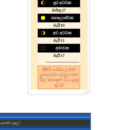
පුර අටවක
මාර්තු 27
පසෙලාස්වක
මැයි 03
අව අටවක
මැයි 11
අමාවක
මැයි 17
2015
පෝය ලබන
ගෙවෙන වේලා සහ
සිල් සමාදන් විය යුතු
දවස්
ායකත්ව මුදල්
|