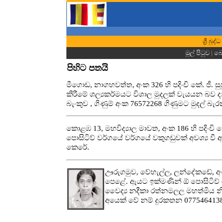
ශ්‍රී බ
මුල් පිටුව
|
බො
පිහිට පතයි
මීගොඩ, නාගහවත්ත, අංක 326 හි පදිංචි කේ. ජී.
කිරීමේ ශල්‍යකර්මයට විශාල මුදලක් වැයයන බව 
බැංකුව , ගිණුම් අංක 76572268 ගිණුමට මුදල් බැ
කොළඹ 13, මහවිද්‍යාල මාවත, අංක 186 හි පදිංචි
පොසිටිව් වර්ගයේ වර්ගයේ වකුගඩුවක් අවශ්‍ය වී
කෙරේ.
ඌරුගමුව, වේහැල්ල, ලන්දේකඩේ, අං
පෙළේ. ඇයට ඉක්මණින් ඕ පොසිටිව්
වෛද්‍ය නදීකා රත්නමලල මහත්මිය නි
අයෙක් වේ නම් දුරකතන 0775464138