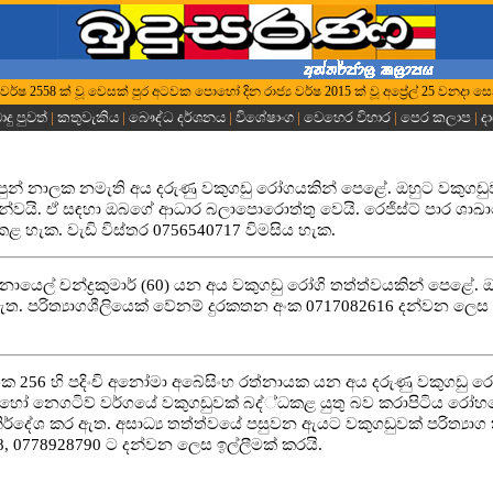
ුද්ධ වර්ෂ 2558 ක් වූ වෙසක් පුර අටවක පොහෝ දින රාජ්‍ය වර්ෂ 2015 ක් වූ අප්‍රේල් 25 වනදා ස
දු පුවත්
|
කතුවැකිය
|
බෞද්ධ දර්ශනය
|
විශේෂාංග
|
වෙහෙර විහාර
|
පෙර කලාප
|
ද
 සුපුන් නාලක නමැති අය දරුණු වකුගඩු රෝගයකින් පෙළේ. ඔහුට වකුගඩු
දන්වයි. ඒ සඳහා ඔබගේ ආධාර බලාපොරොත්තු වෙයි. රෙජිස්ට් පාර ශාඛා
රකළ හැක. වැඩි විස්තර 0756540717 විමසිය හැක.
 නොයෙල් චන්ද්‍රකුමාර් (60) යන අය වකුගඩු රෝගි තත්ත්වයකින් පෙළේ. 
 ඇත. පරිත්‍යාගශීලියෙක් වේනම් දුරකතන අංක 0717082616 දන්වන ලෙස 
ක 256 හි පදිංචි අනෝමා අබේසිංහ රත්නායක යන අය දරුණු වකුගඩු ර
 හෝ නෙගටිව් වර්ගයේ වකුගඩුවක් බද්්ධකළ යුතු බව කරාපිටිය රෝ
ර්දේශ කර ඇත. අසාධ්‍ය තත්ත්වයේ පසුවන ඇයට වකුගඩුවක් පරිත්‍යාග 
, 0778928790 ට දන්වන ලෙස ඉල්ලීමක් කරයි.