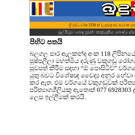
ශ්‍රී බුද්ධ වර්ෂ 2558 ක් වූ දුරුතු අව අටව
මුල් පිටුව
|
බොදු පුවත්
|
කතුවැකිය
|
බෞද්ධ දර
පිහිට පතයි
බලගල පාර ඇලකන්ද අංක 118 ලිපිනයේ ප
පුෂ්පලීලා මහත්මිය දරුණු වකුගඩු රෝ
සුවපත් කිරීම සඳහා “ඕ පොසිටිව්” වර්
යුතු බවට විශේෂඥ වෛද්‍ය අනුර හේවා
කර ඇත. එම වර්ගයේ වකුගඩුවක් පරිත්‍ය
පරිත්‍යාගශීලියකු ඇතොත් 077 692830
ලෙස ඉල්ලීමක් කරයි.