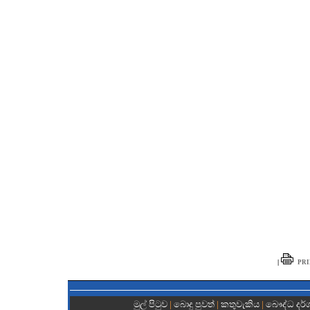
|
PRI
මුල් පිටුව
|
බොදු පුවත්
|
කතුවැකිය
|
බෞද්ධ දර