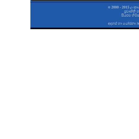
2000 - 2015 ලංකා
©
ප‍්‍රවෘත්ති
සියළුම හිමි
අදහස් හා යෝජනා:
b