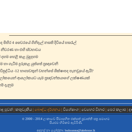
පද මිහිර 4 වෛරයේ ගිනිදැල් නසති දිවියේ හසරැල්
 නීවරණ හා එහි ස්වභාවය
දහම හෙළි කළ බුදුදහම
ම හා ගැටීම දුරුකළ යුත්තේ ප්‍රඥාවෙනි
 විසුද්ධිය -12 භාග්‍යවතුන් වහන්සේ ශික්ෂාපද පැනවූයේ ඇයි?
ෝකයෙන් ආලෝකයට යෑම ප්‍රඥාවන්තයාගේ ලක්ෂණයක්
ම් දැනුම
දු පුවත්
|
කතුවැකිය
| බෞද්ධ දර්ශනය |
විශේෂාංග
|
වෙහෙර විහාර
|
පෙර කලාප
|
ද
2000 - 2014 ලංකාවේ සීමාසහිත එක්සත් ප‍්‍රවෘත්ති පත්‍ර සමාගම
©
සියළුම හිමිකම් ඇවිරිණි.
අදහස් හා යෝජනා:
budusarana@lakehouse.lk