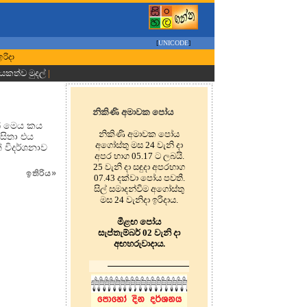
[
UNICODE
]
ඉරිදා
ායකත්ව මුදල්
|
නිකිණි අමාවක පෝය
ේ මෙය කය
නිකිණි අමාවක පෝය
සිතා එය
අගෝස්තු මස 24 වැනි දා
 විදර්ශනාව
අපර භාග 05.17 ට ලබයි.
25 වැනි දා සඳුදා අපරභාග
ඉතිරිය
»
07.43 දක්වා පෝය පවතී.
සිල් සමාදන්වීම අගෝස්තු
මස 24 වැනිදා ඉරිදාය.
මීළඟ පෝය
සැප්තැම්බර් 02 වැනි දා
අඟහරුවාදාය.