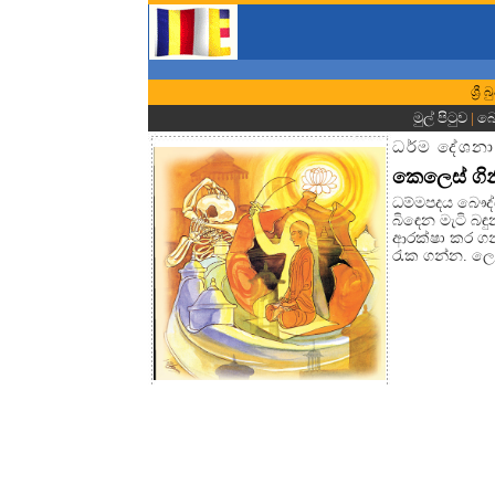
ශ්‍ර
මුල් පිටුව
|
බො
ධර්ම දේශනා
කෙලෙස් ගින
ධම්මපදය බෞද
බිඳෙන මැටි බ
ආරක්ෂා කර ගන්
රැක ගන්න. ලෞ