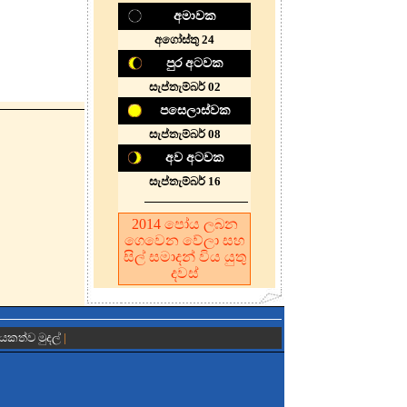
අමාවක
අගෝස්තු 24
පුර අටවක
සැප්තැම්බර් 02
පසෙලාස්වක
සැප්තැම්බර් 08
අව අටවක
සැප්තැම්බර් 16
2014
පෝය ලබන
ගෙවෙන වේලා සහ
සිල් සමාදන් විය යුතු
දවස්
ායකත්ව මුදල්
|