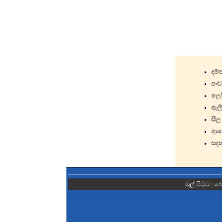
දම්
පංච
ලෝ 
ඇලී
සීල
ආල
සදහ
මුල් පිටුව
|
බො