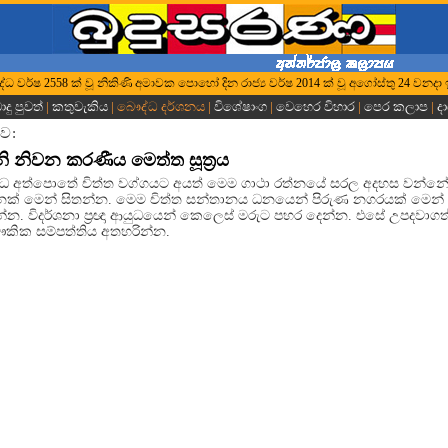
ී බුද්ධ වර්ෂ 2558 ක් වූ නිකිණි අමාවක පොහෝ දින රාජ්‍ය වර්ෂ 2014 ක් වූ අගෝස්තු 24 වනදා 
දු පුවත්
|
කතුවැකිය
| බෞද්ධ දර්ශනය |
විශේෂාංග
|
වෙහෙර විහාර
|
පෙර කලාප
|
ද
ව:
ි නිවන කරණීය මෙත්ත සූත්‍රය
්ධ අත්පොතේ චිත්ත වග්ගයට අයත් මෙම ගාථා රත්නයේ සරල අදහස වන්න
ඳුනක් මෙන් සිතන්න. මෙම චිත්ත සන්තානය ධනයෙන් පිරුණ නගරයක් මෙන් 
න. විදර්ශනා ප්‍රඥා ආයුධයෙන් කෙලෙස් මරුට පහර දෙන්න. එසේ උපදවාගත්
කික සම්පත්තිය අතහරින්න.