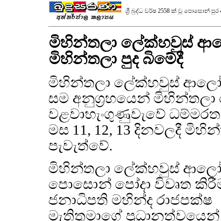
ශ්‍රී බුද්ධ වර්ෂ 2558 ක් වූ පොසොන් පු
මිහින්තලා ලේක්හවුස් ආල
මිහින්තලා පුද බිමේදී
මිහින්තලා ලේක්හවුස් ආලෝ
සම අනුග්‍රහයෙන් මිහින්තලා
වළවාහැංගුණුවැවේ ධම්මරතන 
මස 11, 12, 13 දිනවලදී මිහි
පැවැත්වේ.
මිහින්තලා ලේක්හවුස් ආලෝ
පොසොන් පෝදා විවෘත කිරී
ජනාධිපති මහින්ද රාජපක්ෂ
මැතිතුමාගේ ප්‍රධානත්වයෙන් 