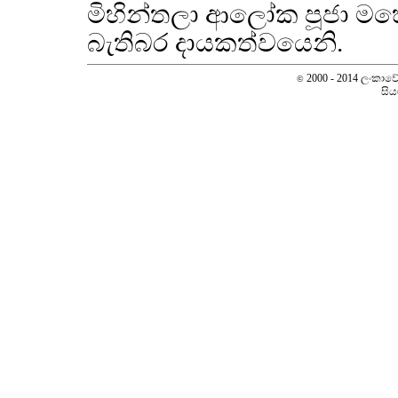
මිහින්තලා ආලෝක පූජා ම
බැතිබර දායකත්වයෙනි.
2000 - 2014 ලංකාවේ ස
©
සිය