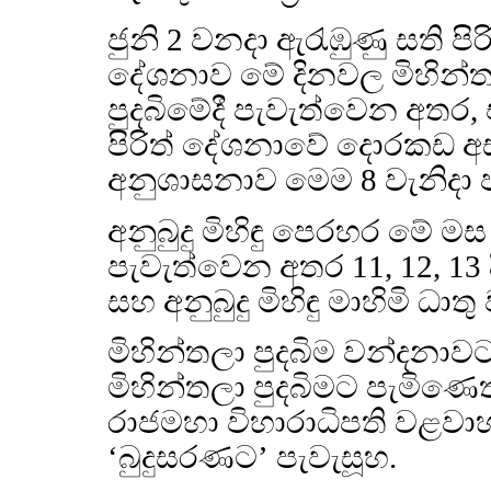
ජුනි 2 වනදා ඇරැඹුණු සති පිරි
දේශනාව මේ දිනවල මිහින්
පුදබිමේදී පැවැත්වෙන අතර,
පිරිත් දේශනාවේ දොරකඩ අ
අනුශාසනාව මෙම 8 වැනිදා 
අනුබුදු මිහිඳු පෙරහර මේ ම
පැවැත්වෙන අතර 11, 12, 13 දි
සහ අනුබුදු මිහිඳු මාහිමි ධා
මිහින්තලා පුදබිම වන්දනාව
මිහින්තලා පුදබිමට පැමිණ
රාජමහා විහාරාධිපති වළව
‘බුදුසරණට’ පැවැසූහ.