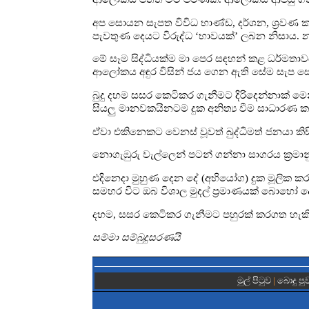
අප සොයන සැපත විවිධ භාණ්ඩ, දර්ශන, ශ්‍රවණ
පැවතුණ දෙයට විරුද්ධ ‘භාවයක්’ ලබන නිසාය
මේ සෑම සිද්ධියක්ම මා පෙර සඳහන් කළ ධර්මතාවය
ආලෝකය අඳුර විසින් ජය ගෙන ඇති සේම සැප සො
බුදු දහම සසර කෙටිකර ගැනීමට දිරිදෙන්නාක් මෙන
සියලු මානවකයිනටම දුක අනිත්‍ය වීම සාධාරණ කර
ඒවා එකිනෙකට වෙනස් වූවත් බුද්ධිමත් ජනයා කිසි
නොගැඹුරු වැල්ලෙන් පටන් ගන්නා සාගරය ක්‍රමාන
එදිනෙදා මුහුණ දෙන දේ (අභියෝග) දුක මූලික
සමහර විට ඔබ විශාල මුදල් ප්‍රමාණයක් බොහෝ ද
දහම, සසර කෙටිකර ගැනීමට පහුරක් කරගත හැකි
සම්මා සම්බුදුසරණයි
මුල් පිටුව
|
බොදු පු