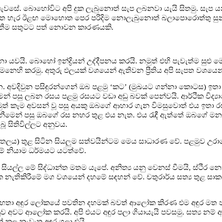
පැවසේ. බොහෝවිට අපි දුක ලැබුනොත් සැප ලබනවා යැයි සිතමු. සැප ය
ොත හැර ඊළඟ මොහොත පෙර පරිදිම නොලැබුනොත් බලාපොරොත්තු සුන
වැතීම සතුටට පත් නොවන කාරණයකි.
ිනා යවයි. බොහෝ ඉන්ද්‍රියන් උද්දීපනය කරයි. නමුත් එහි පැවැත්ම සුළු
හි කරමු. අතුරු ඵලයක් වශයෙන් ඇතිවන ප්‍රීතිය අපි සැපත වශයෙන
න. අවදිවුන පසිඳුරන්ගෙන් ඔබ පළමු ‘කට’ (මුඛයට ගන්නා කොටස) ඉත
ීමෙන් පසු ලබන රසය පළමු රසයට වඩා අඩු බවක් පෙන්වයි. ආර්ථික විද්‍
මුත් කෑම අවසන් වූ පසු අයකු ඔබගේ ආහාර ගැන විමසුවොත් එය ඉතා ර
ැනීමෙන් පසු ඔබගේ රස නහර තුළ එය නැත. එය රැඳී ඇත්තේ ඔබගේ මන
ූ සිතිවිල්ලට අනුවය.
ය) තුළ සිටින සියලුම සත්වයින්ටම මෙය සාධාරණ වේ. පළමුව උරාගත්
මේ නියාම ධර්මයට යටත්වේ.
ි. සියල්ල මේ සිද්ධාන්ත මතම යැපේ. අනිත්‍ය යනු වෙනස් වීමයි, ස්ථිර නො
ුක නැතිකිරීමේ මග වශයෙන් දහමේ සඳහන් වේ. චතුරාර්ය සත්‍ය තුළ සා
 මහතා අඳුර ලෝකයේ පවතින දහමක් බවත් ආලෝක කිරණ එම අඳුර මත 
වට ආලෝක කරයි. අපි එයට අඳුර පලා ගියායැයි පවසමු. සත්‍ය නම් අ
කල නැවැත අඳුර ගලා එයි.