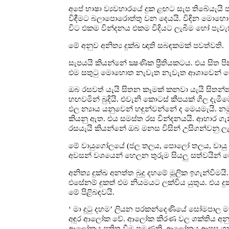
අපේ භාෂා ව්‍යවහාරයේ දුක ළඟට සැප තිබේයැයි 
විඳීමට බලාපොරොත්තු වන දෙයයි. විඳින මොහ
විට එකම වින්දනය එකම විදියට ලැබීම හෝ පැ
මේ අනුව අනිත්‍ය දුක්ඛ ඥාති සබඳකමක් පවත්වති.
සැපයයි කියන්නේ ක්‍ෂණික ප්‍රීතියකටය. එය සිත ප
එම සතුටු මොහොත නැවැත නැවැත ආශාවෙන් මෙනෙ
ඔබ රසවත් යැයි සිතන කෑමක් කනවා යැයි සිතන්
හඟවමින් බුදියි. එවැනි කොටස් කීපයක් ගිල දැම
ඵල න්‍යාය යනුවෙන් හඳුන්වන්නේ ද මෙයමැයි. න
කියනු ඇත. එය සමස්ත රස වින්දනයයි. ආහාර ග
රසයැයි කියන්නේ ඔබ මනස විසින් උසිගන්වනු ලැබ
මේ වායුගෝලයේ (ජල තලය, පොලෝ තලය, වායු තල
අවසන් වශයෙන් හෙලන තුරුම සියලු සත්වයින් 
අනිත්‍ය දුක්ඛ අනත්ත බුදු දහමේ මූලික ඉගැන්වීමය
එසේනම් දුකත් එම නියමයට ලක්විය යුතුය. එය ද
මේ පිළිබඳවයි.
‘ මා දුටු දහම’ ලියන පරකන්දෙණියේ සෝමපාල
අඳුර ආලෝක වේ. ආලෝක කිරණ වල ශක්තිය අනුව අ
ආලෝකය පතිත වීම පමණකි. ආලෝකය ආපසු ගත් 