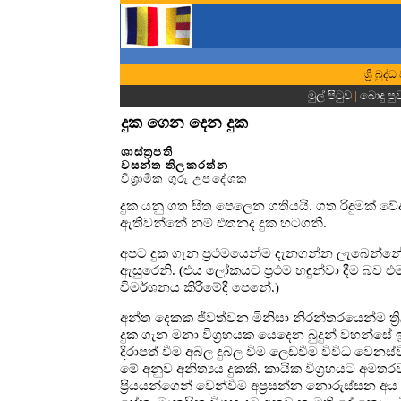
ශ්‍රී බ
මුල් පිටුව
|
බොදු පු
දුක ගෙන දෙන දුක
ශාස්ත්‍රපති
වසන්ත තිලකරත්න
විශ්‍රාමික ගුරු උපදේශක
දුක යනු ගත සිත පෙලෙන ගතියයි. ගත රිදුමක් ව
ඇතිවන්නේ නම් එතනද දුක හටගනී.
අපට දුක ගැන ප්‍රථමයෙන්ම දැනගන්න ලැබෙන්නේ
ඇසුරෙනි. (එය ලෝකයට ප්‍රථම හඳුන්වා දීම බව එ
විමර්ශනය කිරීමේදී පෙනේ.)
අන්ත දෙකක ජීවත්වන මිනිසා නිරන්තරයෙන්ම ත්‍ර
දුක ගැන මනා විග්‍රහයක යෙදෙන බුදුන් වහන්සේ
දිරාපත් වීම අබල දුබල වීම ලෙඩවීම විවිධ වෙනස්වී
මේ අනුව අනිත්‍යය දුකකි. කායික විග්‍රහයට අමතර
ප්‍රියයන්ගෙන් වෙන්වීම අප්‍රසන්න නොරුස්සන අ