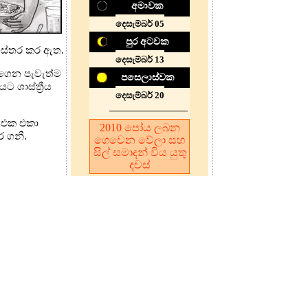
අමාවක
දෙසැම්බර් 05
පුර අටවක
ිස්තර කර ඇත.
දෙසැම්බර් 13
ාගෙන පැවැත්ම
පසෙලාස්වක
 ශාස්ත්‍රීය
දෙසැම්බර් 20
් එක එකා
2010
පෝය ලබන
ර ගනී.
ගෙවෙන වේලා සහ
සිල් සමාදන් විය යුතු
දවස