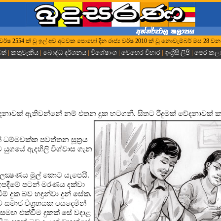
ුද්ධ වර්ෂ 2554 ක් වූ ඉල් අව අටවක පොහෝ දින රාජ්‍ය වර්ෂ 2010 ක් වූ නොවැම්බර් මස 28 වන 
වත්
|
කතුවැකිය
|
බෞද්ධ දර්ශනය
|
විශේෂාංග
|
වෙහෙර විහාර
|
ඉංග්‍රිසි ලිපි
|
පෙර කල
ේදනාවක් ඇතිවන්නේ නම් එතන දුක හටගනී. සිතට රිදුමක් වේදනාවක් ක
 ධම්මචක්ක පවත්තන සූත්‍රය
ම යුගයේ ඇදහිලි විශ්වාස ගැන
ිලක්‍ෂණය මුල් කොට යැපෙයි.
 ඉපදීමේ පටන් මරණය දක්වා
ම් දුක බව හඳුන්වා දුන් සේක.
ව සමාජ විග්‍රහයක යෙදෙමින්
ය සමඟ එක්වීම දුකක් සේ වදාළ