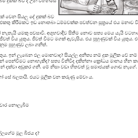
ීම දුකක් බව ද උන් වහන්සේ
් වෙන සියලු දේ දුකක් බව
එකතු කිරීමකට ඉඩ නොතබා ධම්මචක්ක පවත්වන සූත්‍රයේ එය මනාව ව
් නැතැයි යමකු පවසාවි. අශුභවාදීව සිතීම නොව සත්‍ය මෙය යැයි වටහ
් විය යුතුය. ජීවත් වීමට මගක් ඇවැසිය. එය පුහුණුවක් විය යුතුය. එයට
ුම පුහුණුව ලබා ගනිත්.
යුතුය. ඉන් ලැබෙන ඵල මොනවාද? සියල්ල අනිත්‍ය නම් දුක මූලික වේ නම
පෙන්වීමට නොහැකිද? සත්‍ය විනිවිද දකින්නා ක්‍රෝධය මානය හීන ක
වන් දක්වා අඩුකර ගනී. මේ නිසා වඩා හිතවත් වූ සමාජයක් ගොඩ නැගේ.
ෝ සේ බලපායි. එයට මූලික වන කරුණු මේවා ය.
තිචාර නොලැබීම
යල්ලගේම මූල බීජය ද?