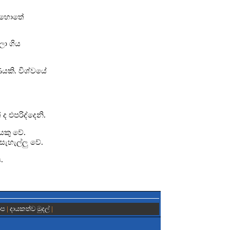
මොහොතේ
ලා ගිය
ණයකි. විශ්වයේ
ද එපරිද්දෙනි.
යකු වේ.
සැහැල්ලු වේ.
.
ාප
|
දායකත්ව මුදල්
|