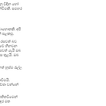
නු විඳින හෝ
්වීමකි. සමහර
 මොහොතකි. අපි
් සළකමු.
ා රසවත් බව
යාවේ හීනවන
සවත් යැයි ඔබ
ස තුළයි. ඔබ
 හුස්ම රැල්ල
වීමයි.
කච්ඡා වන්නේ
පතිතවීමෙන්
ඳුර මත