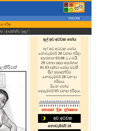
[
UNICODE
]
දා ඉරිදා
ාප
|
දායකත්ව මුදල්
|
ඉල් අව අටවක පෝය
ඉල් අව අටවක පෝය
නොවැම්බර් 28 වනදා ඉරිදා
අපරභාග 03.08 ට ලබයි.
29 වනදා සඳුදා අපරභාග
ලකිරීමක්
01.03 දක්වා පෝය පවතී.
සිල් සමාදන්වීම
නොවැම්බර් 28 වන දා
ඉරිදාය.
මීළඟ පෝය
දෙසැම්බර් 05 වනදා ඉරිදාය.
අව අටවක
නොවැම්බර් 28