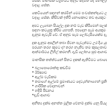
සේක. මානසික විග්‍රහයට අනුව කැමති දේ නොලැබ
වදාළ සේක.
කෙටියෙන් සඳහන් කරමින් මෙම පංචස්කන්දයට ලක
වදාළ සේක. කිසිවක් ඉතිරි නොකොට තව අයකුට 
අපට ලැබෙන සියල්ල දුක නම් වැඩ කිරීමෙන් පලක
සඳහා කටයුතු කිරීම යහපති. ඉපදෙන සෑම අයකුම ජීවත
දැනුම ඇවැසි වේ. ඒ අනුව සැම ලෝවැසියෙක්ම දැන
දුක දැනුම අසලින් තබා ජීවන පැවැත්මට උර දිය 
පරයන තරග කුමට ද? තරග නැතිව තම කුසලතාවන් 
ආත්මාර්ථය ලිහිල් කරගනී. දැඩි ලෝභය සුළු ආශා
මානසික තත්ත්වයන් සිතට දුකක් ඇතිවීමට බොහ
* බලාපොරොත්තු කඩවීම
* ඊර්ෂ්‍යාව
* ඇල්ම වැඩිකම
* තමාගේ ඇල්මේ ප්‍රමාණයට දෙවැන්නාගෙන් ප්‍ර
* ශාරීරික වේදනාවන්
* හදිසි පීඩනය
*දැඩි ආශාව
අනිත්‍ය දුක්ඛ අනත්ත මූලික වේනම් දුක්ඛ යනු සි