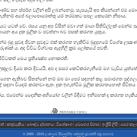
 කණ්ඩ සහ ස්පර්ශ වලින් අපි ලබන්නෙමු. සැපයැයි අප කියන්නේ එම 
. නැතිනම් අපේ බලාපොරොත්තු යම් තරමකට සපල කෙරෙන නිසාය.
ට යටත් වේ. රසය යනු අප විසින් මවා ගත් මායා සිතිවිල්ලක් මෙන්ම ප
යන අය දුක මූලික ව පවත්නා බව පසක් කරගත යුතුය.
්ම බුදු සුවඳ ජීවන සුවඳට එක් කරගත හැකිවීම බුදුදහමේ විශේෂ ලක්‍ෂ
ුණක් ය. අද විවිධ විශ්වාස ඇදහිලි ක්‍රම ලෝකයේ පවතී.
විටකත් මෙය ප්‍රතික්‍ෂේප නොකරති.
ුකූලව දියඹ කරා දිවයයි. අප ද සසර කෙටිකරගැනීමේ මග වැඩිය යුත්තේ 
 කරගෙන ඇතිබව සිතන්නේ නම් ඔබ මා පෙර සඳහන් කළ සමාජගත පුද්ගල
ේ සඳහා වියදම් කරනවා ඇත. දුක ඉගැන්වීම මූලික කරගතහොත් ජීවිතය 
ය. එමෙන්ම දෛනික අභියෝග වලින් මිදීමට ඉනිමඟක් ද කරගත හැකිය
|
|
PRINTABLE VIEW
වත්
|
කතුවැකිය
|
බෞද්ධ දර්ශනය
|
විශේෂාංග
|
වෙහෙර විහාර
|
ඉංග්‍රිසි ලිපි
|
පෙර කල
2000 - 2010 ලංකාවේ සීමාසහිත එක්සත් ප‍්‍රවෘත්ති පත්‍ර සමාගම
©