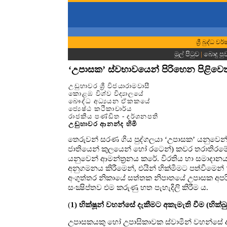
ශ්‍රී බුද්ධ
මුල් පිටුව
|
බොදු පු
‘උපාසක’ ස්වභාවයෙන් පිරිහෙන පිළිවෙත
උඩුහාවර ශ්‍රී විජයාරාමවාසී
කොළඹ විශ්ව විද්‍යාලයේ
බෞද්ධ අධ්‍යයන ඒකකයේ
ජ්‍යෙෂ්ඨ කථිකාචාර්ය
රාජකීය පණ්ඩිත - දර්ශනපති
උඩුහාවර ආනන්ද හිමි
තෙරුවන් සරණ ගිය පුද්ගලයා ‘උපාසක’ යනුවෙන් 
ජාතියෙන් කුලයෙන් හෝ රටෙන්) කවර තරාතිරමේ
යනුවෙන් ආමන්ත්‍රනය කරේ. විරතිය හා සමාදානය 
අනුගමනය කිරීමෙන්, එයින් හික්මීමට පත්වීමෙන
අංගුත්තර නිකායේ සත්තක නිපාතයේ උපාසක අපරිහාන
සංක්‍ෂිප්තව එම කරුණු හත පැහැදිලි කිරීම ය.
(
1) භික්ෂූන් වහන්සේ දැකීමට අකැමැති වීම (භික්
උපාසකයකු හෝ උපාසිකාවක ස්වාමීන් වහන්සේ ද