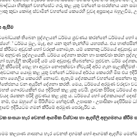
ෞද්ධයා භික්ෂූන් වහන්සේට ගරු කළ යුතු වන්නේ සංඝරත්නය යන සමස
 කුඩා කෙබඳු ස්වාමීන් වහන්සේ කෙරෙහි වුවද අප්‍රසාදය බහුලවීම,
ය ඇසීම
 අවබෝධයක් තිබෙන පුද්ගලයන් ධර්මය ශ්‍රවණය කරන්නේ ධර්මයේ හ
ගේ් ධර්මය මුල, මැද, අග යන තුන් තැන්හීම යහපත්ය. එය හාත්පසින් ප
සකස් කිරීමට අඩුවක් හෝ වරදක් නොමැත. යම් කෙනකු ධර්මයේ අඩුපාඩ
ම අනුවණ පුද්ගලයෙකි. ධර්මය දේශනා කරන හා සාකච්ඡා කරන පුද්ග
ී හෝ පැහැදිලි කරදීමේදී යම් යම් අඩුපාඩු තිබෙන්නට පුළුවන. ධර්ම දේ
 කිරීමේදී පෙළ හා අටුවා නොඉක්මවා නිවැරැදි අර්ථ ගැන සැලකිලිමත්
මේදී අවධානය යොමු කළ යුතු වන්නේ ධර්මයේ අර්ථය කෙරෙහි මිස එය ඉදි
ේශනා ශෛලිය කෙරෙහි නොවේ. ඇතැම් දේශකයන් වහන්සේ අසන්නා තු
ත්තේජනය වන අයුරින් දේශනා කරති. මෙය, ධර්මයේ අරමුණ වරදවා වට
හත් ගෞරවයකින් එය ඉදිරිපත් කළ යුතු වෙයි. ශ්‍රාවක පිරිසද ධර්මයේ 
රැකෙන පරිදි ශ්‍රවණය කළ යුතු ය. ධර්මයේ හෝ දේශකයාගේ දොස්
ම්, එය ඔහුගේ ම පිරිහීමට හේතුවකි. උපාසක - උපාසිකා දෙපිරිසම ධර
ාවේ ඉදිරියටම ගමන් කිරීමේ අරමුණ පෙරදැරිව ය.
ාවක සංඝයා හැර වෙනත් ආගමික විශ්වාස හා ඇදහිලි අනුගමනය කිරීම ස
ට මෙම කල්‍යාණ ශාසනය හැර වෙනත් දහමක් හෝ ආගමක් ඇදහීම මෙන්ම 