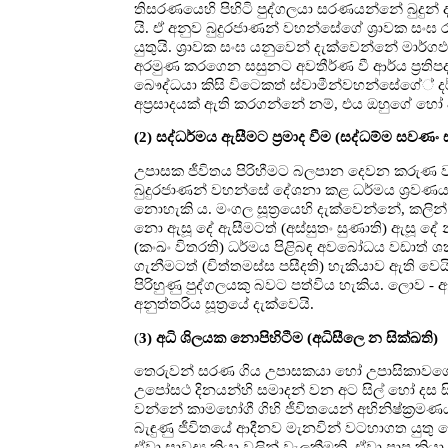
තිසරණයෙහි පිහිටි පුද්ගලයා සරණයන්නේ බුදු
යි. ඒ අනුව බුදුරජාණන් වහන්සේගේ ශ්‍රාවක සං
යුතුයි. ශ්‍රාවක සංඝ යනුවෙන් දැක්වෙන්නේ මාර
අරමුණ කරගෙන සසුනට අවතීර්ණ වී ආර්ය ප්‍රතිපද
බෞද්ධයා කිසි විටෙකත් ස්වාමීන්වහන්සේගේ් ද
අප්‍රසාදයක් ඇති කරගන්නේ නම්, එය ඔහුගේ හෝ
(2) සද්ධර්මය ඇසීමට ප්‍රමාද වීම (සද්ධම්ම සවණං 
උපාසක ජීවිතය පිරිහීමට බලපාන දෙවන කරුණ වශය
බුදුරජාණන් වහන්සේ දේශනා කළ ධර්මය ශ්‍රවණය
නොහැකි ය. මංගල සූත්‍රයෙහි දැක්වෙන්නේ, කලි
නො ඇසූ දේ ඇසීමටත් (අස්සුතං සුණාති) ඇසූ දේ න
(කංඛං විතරති) ධර්මය පිළිබඳ අවබෝධය වඩාත් ශක
ගැනීමටත් (චිත්තමස්ස පසීදති) හැකියාව ඇති වෙයි
පිරිහුණු පුද්ගලයකු බවට පත්විය හැකිය. ලොව 
අනුත්තරිය සූත්‍රයේ දැක්වෙයි.
(
3) අධි ශිලයක නොපිහිටීම (අධිසීලෙ න සික්ඛති)
තෙරුවන් සරණ ගිය උපාසකයා හෝ උපාසිකාවගේ් 
උපෝසථ දිනයන්හි සමාදන් වන අට සිල් හෝ දස ස
වන්නේ කාමභෝගී ගිහි ජීවිතයෙන් අභිනිෂ්ක්‍රමණය
බැඳුණු ජීවිතයේ ආදීනව මැනවින් වටහාගත යුතු ව
ඒවා සාවද්‍ය ක්‍රියා වලින් වැලකීමකි. ඒවා පාප 