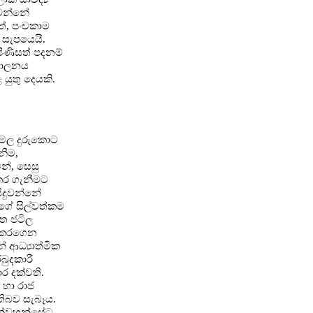
 වන්නේ
ත්, පංචකාම
 සැපයෙයි.
පිණිසත් පදනම්
 පාලනය
යුතු දෙයකි.
ු මල දුරුකොට
නීම,
න්, සෙසු
ිකර ගැනීමට
සිදුවන්නේ
ගේ සිල්වත්කම
්ත ජටිල
් කරගෙන
ආධ්‍යාත්මික
බුදකාරී
ර දක්වති.
 හා රාජ
ඇතිබව සැබෑය.
උන්වහන්සේට