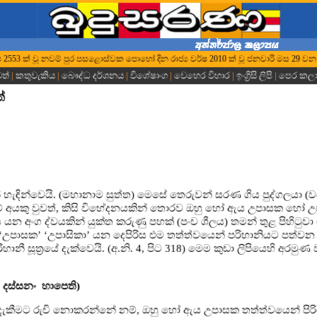
 වර්ෂ 2553 ක් වූ නවම් පුර පසළොස්වක පොහෝ දින රාජ්‍ය වර්ෂ 2010 ක් වූ ජනවාරි මස 29 වන
වත්
|
කතුවැකිය
|
බෞද්ධ දර්ශනය
|
විශේෂාංග
|
වෙහෙර විහාර
|
ඉංග්‍රිසි ලිපි
|
පෙර කල
්
හැඳින්වෙයි. (මහානාම සුත්ත) මෙසේ තෙරුවන් සරණ ගිය පුද්ගලයා (ව
 අයකු වුවත්, කිසි විභේදනයකින් තොරව ඔහු හෝ ඇය උපාසක හෝ උ
යන අංග ද්වයකින් යුක්ත කරුණු පහක් (පංච ශීලය) තමන් තුළ පිහිටුවා
් ‘උපාසක’ ‘උපාසිකා’ යන දෙපිරිස එම තත්ත්වයෙන් පරිහානියට පත්වන
ී සූත්‍රයේ දැක්වෙයි. (අ.නි. 4, පිට 318) මෙම කුඩා ලිපියෙහි අරමු
ඛු දස්සනං හාපෙති)
ැකීමට රුචි නොකරන්නේ නම්, ඔහු හෝ ඇය උපාසක තත්ත්වයෙන් පිරි