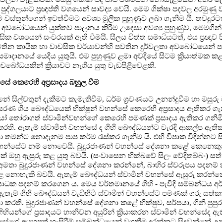
්ගලයාට ප්‍රඥප්ති වශයෙන් සාවද්‍ය වෙයි. මෙම ශික්ෂා පදවල අරමුණු
්තූන්ගෙන් ඉවත්වීමට අවශ්‍ය මූලික පුහුණුව ලබා ගැනීම යි. තවදුරට
අවබෝධයෙන් යුක්තව පාලනය කිරීම උදෙසා අවශ්‍ය පුහුණුව, මෙමගින්
සික වශයෙන් සංවරයක් ඇති වීමයි. සීලය චිත්ත සමාධියටත්, එය ප්‍රඥාව 
පවතින කායික හා වාචසික චර්යාවන්හි පවතින දුර්වලතා අවබෝධයෙන්
දානයේ යෙදිය යුතුයි. එම පුහුණුව ළමා අවදියේ සිටම ක්‍රියාත්මක කළ 
ෝධයකින් ක්‍රියාවට නැගිය යුතු වැඩපිළිවෙළකි.
සේ කෙරෙහි අප්‍රසාදය බහුල වීම
න්නේ සිල්වතුන් දැකීමට කැමැතිවීම, ධර්ම ශ්‍රවණයට උනන්දුවීම හා මසුර
සරණ ගිය බෞද්ධයෙක් භික්ෂූන් වහන්සේ කෙරෙහි අප්‍රසාදය ඇතිකර ගැ
තෝරාගත් ස්වාමීන්වහන්ගේ කෙරෙහි පමණක් ප්‍රසාදය ඇතිකර ගනිමි
 කරති. ඇතැම් ස්වාමීන් වහන්සේ ද ගිහි බෞද්ධයන්ට වැරදි ආකල්ප ඇත
යා තමන්ට නොදැනම පාප කර්ම රැස්කර ගැනීම යි. එහි විපාක විඳින්නට 
මීන්වහන්සේට නම් නොවෙයි. බුදුරජාණන් වහන්සේ දේශනා කළේ කෙනෙකු
් ඔහු ඇසුරු කළ යුතු බවයි. (සංවාසෙන භික්ඛවේ සිලං වේදිතබ්බං) සත
 අමතා බුදුරජාණන් වහන්සේ දේශනා කරන්නේ, බාහිර ස්වරූපය පදනම
නොහැකි බවයි. ඇතැම් බෞද්ධයන් ස්වාමීන් වහන්සේ ඇසුරු කරන්නේ 
ක පදනම් කරගෙන ය. මෙය වර්තමානයේ ගිහි - පැවිදි සම්බන්ධය අර්
තැම් ගිහි බෞද්ධයන් වැඩිහිටි ස්වාමීන් වහන්සේට පමණක් ගරු සත්කා
 කරති. බුදුරජාණන් වහන්සේ දේශනා කළේ භික්ෂුව, සර්පයා, ගිනි පුපුර
ගිහියන්ගේ ප්‍රසාදයට හානිවන අයුරින් ක්‍රියාකරන ස්වාමීන් වහන්සේද 
්සේගේ අයහපත් හැසිරීම් සම්බන්ධයෙන් වගකීම දරන්නට සිදුවන්නේ 