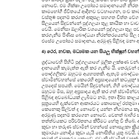
නොවේ. එම ශික්ෂා උපෝසථ සමාදානයෙහි නිරත පුද
කාමභෝගී ජීවිතයේ ආදීනව වටහාගෙන, පංච කාම වස
වස්තූ® පදනම් කරගත් අකුසල සහගත චිත්ත වේග 
සීලයෙන් සිදුවන්නේ පුද්ගලයා තුළ කායික හා වාච
වෙයි. මෙනිසා ඕලාරික වශයෙන් පුද්ගලයා තුළ 
කරගැනීම පිණිස බෞද්ධයා නිරන්තරයෙන්ම සීල සමා
එසේම උපෝසථ සමාදානය, අරමුණු පිළිබඳ මනා අවබ
4) ථෙර, නවක, මධ්‍යමක යන සියලු භික්ෂූන් වහන්
ශ්‍රද්ධාවෙහි පිහිටි පුද්ගලයාගේ මූලික ලක්ෂණ ව
දානයෙහි කැමැත්ත ඇති කර ගැනීම යි. තෙරුවන් 
පෞද්ගලිකව ඔහුටම අයහපතකි. ඇතැම් බෞද්ධයෝ 
ස්වාමීන්වහන්සේ කෙරෙහි අප්‍රසාදයෙන් කටයුතුª
උපදෙස් සපයති. මෙයින් සිදුවන්නේ, ගිහි බෞද්ධ
ඔහුටම මිස, ඔහු අප්‍රසාදය ඇති කර ගත් ස්වා
පිළිබඳ අවබෝධයක් ලැබීමට නම්, ඉතා දීර්ඝ කාලයක
සූත්‍රයෙහි දැක්වෙන ආකාරයට කොසොල් රජතුමා
කෙනෙකු සිල්වත් ද නොවේ ද යන්න නිගමනය කළ 
අරමුණු පදනම් කරගෙන නොවේ. වෙනත් බාහිර සාධ
තත්ත්වයකට පරිවර්තනය කිරීමට හේතු වී තිබේ. ඇ
කුඩා හා තරුණ ස්වාමීන් වහන්සේ නොසළකා ක්‍රියා
කුමාරයා යනාදිය කුඩා යැයි නොසිතිය යුතු බවයි. 
නමුත් ඒ බහුතරය නොවේ. එවැනි ස්වාමීන් වහන