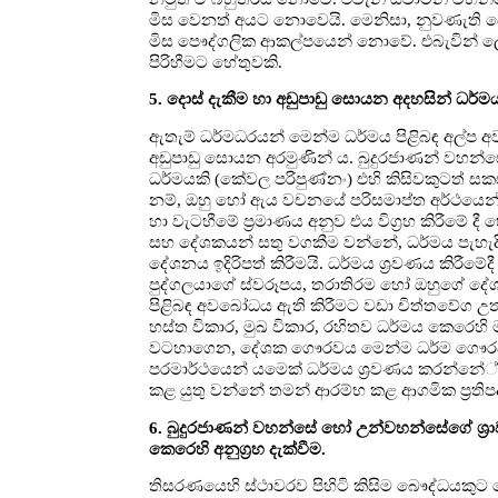
මිස වෙනත් අයට නොවෙයි. මෙනිසා, නුවණැති බ
මිස පෞද්ගලික ආකල්පයෙන් නොවේ. එබැවින් ලොකු
පිරිහීමට හේතුවකි.
5. දොස් දැකීම හා අඩුපාඩු සොයන අදහසින් ධර්ම
ඇතැම් ධර්මධරයන් මෙන්ම ධර්මය පිළිබඳ අල්ප
අඩුපාඩු සොයන අරමුණින් ය. බුදුරජාණන් වහන්සේ
ධර්මයකි (කේවල පරිපුණ්නං) එහි කිසිවකුටත් 
නම්, ඔහු හෝ ඇය වචනයේ පරිසමාප්ත අර්ථයෙන්
හා වැටහීමේ ප්‍රමාණය අනුව එය විග්‍රහ කිරීමේ ද
සහ දේශකයන් සතු වගකීම වන්නේ, ධර්මය පැහැදිලි
දේශනය ඉදිරිපත් කිරීමයි. ධර්මය ශ්‍රවණය කිරී
පුද්ගලයාගේ ස්වරූපය, තරාතිරම හෝ ඔහුගේ ද
පිළිබඳ අවබෝධය ඇති කිරීමට වඩා චිත්තවේග උ
හස්ත විකාර, මුඛ විකාර, රහිතව ධර්මය කෙරෙහි ම
වටහාගෙන, දේශක ගෞරවය මෙන්ම ධර්ම ගෞරවයද 
පරමාර්ථයෙන් යමෙක් ධර්මය ශ්‍රවණය කරන්නේ් න
කළ යුතු වන්නේ තමන් ආරම්භ කළ ආගමික ප්‍රතිපද
6. බුදුරජාණන් වහන්සේ හෝ උන්වහන්සේගේ ශ්‍ර
කෙරෙහි අනුග්‍රහ දැක්වීම.
තිසරණයෙහි ස්ථාවරව පිහිටි කිසිම බෞද්ධයකු