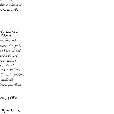
්ත අර්ථයෙන්
 උපාසක ගුණ
ෝ දේශකයාගේ
ිරිපුන්
ු සොයන්නේ
ලයාගේ දැනුම
ශකයන් වහන්සේ
 වෙමින් තම
රිපත් කරන
ළ ධර්මය
හා ගැනීමකි.
අරමුණ මැනවින්
 සෙවීමේ
්මය ශ්‍රවණය
හ (7) ඒවා
පිළිපැදීම කළ