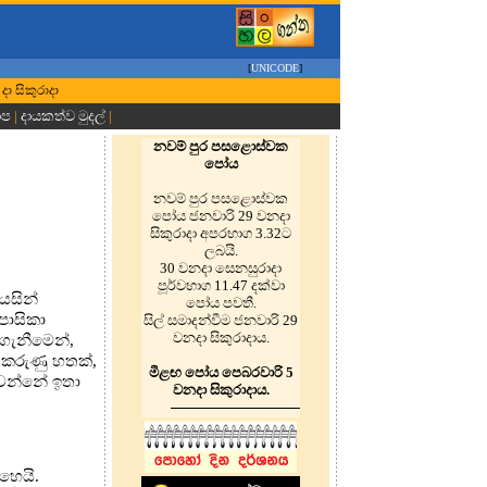
[
UNICODE
]
 දා සිකුරාදා
ාප
|
දායකත්ව මුදල්
|
නවම් පුර පසළොස්වක
පෝය
නවම් පුර පසළොස්වක
පෝය ජනවාරි 29 වනදා
සිකුරාදා අපරභාග 3.32ට
ලබයි.
30 වනදා සෙනසුරාදා
පූර්වභාග 11.47 දක්වා
යසින්
පෝය පවතී.
පාසිකා
සිල් සමාදන්වීම ජනවාරි 29
වනදා සිකුරාදාය.
 ගැනීමෙන්,
 කරුණු හතක්,
මීළඟ පෝය පෙබරවාරි 5
ණ වන්නේ ඉතා
වනදා සිකුරාදාය.
හෙයි.