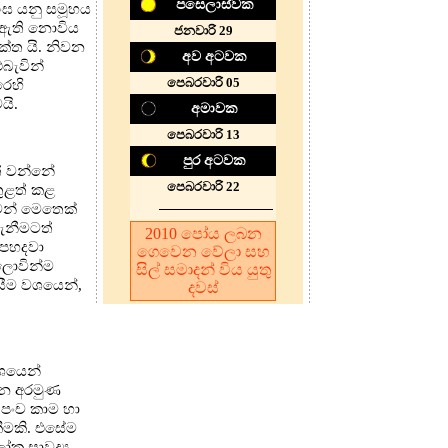
පසෙලාස්වක
ංඝ යනු සමූහය
් ඇති නොවිය
ජනවාරි 29
ක්ත යි. නිවන
අව අටවක
එබැවින්
පෙබරවාරි 05
රෙහි
යි.
අමාවක
පෙබරවාරි 13
පුර අටවක
ත් වන්නේ
පෙබරවාරි 22
තුළත් කළ
මෙන් මෙතෙක්
ගැනීමටත්
2010
පෝය ලබන
 පහදවා
ගෙවෙන වේලා සහ
ෙලොවින්ම
සිල් සමාදන් විය යුතු
සීම වශයෙන්,
දවස
වශයෙන්
ධාන අරමුණ
ු පංච කාම හා
කීමකි. එසේම
ෝක සාවද්‍ය