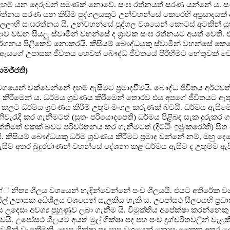
න් දහම් යන දෙරුවන් පමණක් නොවේ. සංඝ රත්නයත් සරණ යන්නේ ය. ස
ඝ රත්නය සරණ යන කිසිම පුද්ගලයකුට උන්වහන්සේ කෙරෙහි අප්‍රසාදයක
්ගඵලලාභී සංඝරත්නය යි. උන්වහන්සේ පුද්ගල වශයෙන් කොටස් අටකින් යු
ාව වඩන සියලු ස්වාමීන් වහන්සේ ද ශ්‍රාවක සංඝ රත්නයට අයත් වෙති. 
ර්ශනය පිළිකෙව් නොකරයි. කිසියම් බෞද්ධයකු ස්වාමීන් වහන්සේ කෙ
 ඇයගේ උපාසක ජීවිතය හෙවත් බෞද්ධ ජීවිතයේ පිරිහීමට හේතුවක් වෙ
සමජ්ජති)
ෙන් චක්වෙන්නේ දහම් ඇසීමට ප්‍රමාදවීීමයි. බෞද්ධ ජීවිතය අර්ථව
 කිරීමෙන් ය. ධර්මය ශ්‍රවණය කිරීමෙන් තොරව එය අපගේ ජීවිතයට ඇ
න් කලට ධර්මය ශ්‍රවණය කිරීම උතුම් මංගල කරුණක් බවයි. ධර්මය ඇසී
ිවැරැදි කර ගැනීමටත් (සුතං පරියොදපෙති) ධර්මය පිළිබඳ සැක දුරුකර 
්තිමත් එකක් බවට පරිවර්තනය කර ගැනීමටත් (දිට්ඨිං ඉජුංකරෝති) සිත
. කිසියම් බෞද්ධයකු ධර්ම ශ්‍රවණය කිරීමට ප්‍රමාද වන්නේ නම්, ඔහු ද
- ඇසීම් අතර බුදුරජාණන් වහන්සේ දේශනා කළ ධර්මය ඇසීම ද උතුම්ම ඇ
නිත්‍ය ශීලය වශයෙන් හැඳින්වෙන්නේ පංච ශීලයයි. එයට අතිරේක 
ිල් උපාසක අධිශීලය වශයෙන් සැලකිය හැකි ය. උපෝසථ සීලයෙහි ප්‍ර
 උදෙසා අවශ්‍ය පුහුණුව ලබා ගැනීම යි. විමුක්තිය අපේක්ෂා කරන්නෙක
ෙයි. උපෝසථ ශීලයට අයත් මුල් ශික්ෂා පද පහ පංච දුශ්චරිතවලින් වැළ
ක්‍රියා වලින් වැළකීමකි. සෙසු ශික්ෂා පද පාප වශයෙන් නොසැළකෙන අතර ල