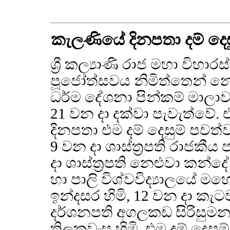
කැලණියේ දිනපතා දම් දෙස
ශ්‍රී කල්‍යාණි රාජ මහා විහ
පූජෝත්සවය නිමිත්තෙන් නො
ධර්ම දේශනා පින්කම් මාලාව ද
21 වන දා දක්වා පැවැත්වේ. 
දිනපතා එම දම් දෙසුම් ප
9 වන දා ශාස්ත්‍රපති රාජකීය
දා ශාස්ත්‍රපති නෙළුවා කන්
හා පාලි විශ්වවිද්‍යාලයේ ම
ඉන්දසර හිමි, 12 වන දා කැ
දර්ශනපති අගලකඩ සිරිසුමන හි
තිලකවංස හිමි, එම දම් දෙසුම