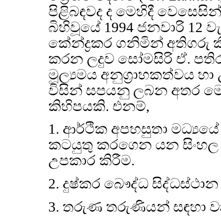
පිළිබඳවද ද මෙහිදී වෙසෙසි
බිහිවූයේ 1994 ජනවාරි 12 ව
කේන්ද්‍රකර ගනිමින් අතිගරු 
කරන ලදුව සෝමසිරි ඒ. පත
මූල්‍යමය අනුග්‍රාහකත්වය හ
විසින් සපයනු ලබන අතර මෙ
කිහිපයකි. එනම්,
1. ආර්ථික අපහසුතා මධ්‍යය
කටයුතු කරගෙන යන සිංහල - 
උපකාර කිරීම.
2. දුෂ්කර බෞද්ධ සිද්ධස්ථාන
3. තරුණ තරුණියන් සඳහා වෘ