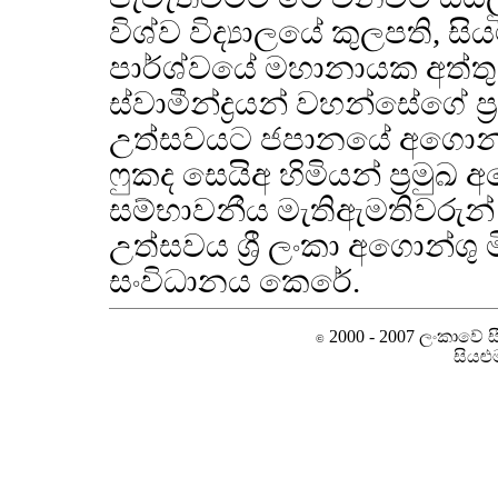
විශ්ව විද්‍යාලයේ කුලපති, ස
පාර්ශ්වයේ මහානායක අත්තු
ස්වාමීන්ද්‍රයන් වහන්සේගේ
උත්සවයට ජපානයේ අගොන්ශු
ෆුකද සෙයිඅ හිමියන් ප්‍රමුඛ 
සම්භාවනීය මැතිඇමතිවරුන් 
උත්සවය ශ්‍රී ලංකා අගොන්ශු
සංවිධානය කෙරේ.
2000 - 2007 ලංකාවේ සීම
©
සියළු