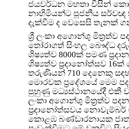
ජයවර්ධන මහතා විසින් කොළඹ
නාහිමියන්ට පූජනීය සර්ව
දැක්වීම ද වෙසෙසි තැනක් ගන
ශ්‍රී ලංකා අගොන්ශු මිත්‍රත්ව
තෝරාගත් සිංහල බෞද්ධ දරු
ශිෂ්‍යත්ව 8000ක් පමණ ප්‍
ශිෂ්‍යත්ව ප්‍රදානෝත්සව 1
තරුණියන් 710 දෙනෙකු සඳහා 
මොරවක ප්‍රදේශයේ මෙම පදන
පුහුණු මධ්‍යස්ථානයේදී එකී ව
ලංකා අගොන්ශු මිත්‍රත්ව පදන
ප්‍රදානෝත්සවය නොවැම්බර් ම
කොළඹ බණ්ඩාරනායක ජාත්‍යන
පැවැත්වීමට මේ වනවිට සියලු