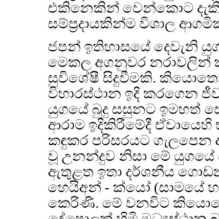
එකිනෙකින් වෙන්කොට දැකි
සම්ප්‍රදායකින්ම විශාල ආගමි
ජපන් ඉතිහාසයේ දෙවැනි යුග
මෙකල අගනුවර නරාවලින්
සුවිශේෂී සිදුවීමකි. කියො
විහාරස්ථාන ඉදි කරගෙන ජීවත
යුගයේ බුදු සසුනට ඉමහත් සේව
ආරාම ඉදිකිරීමේදී ඒවායෙහ
කඳුකර පරිසරයට ගැලපෙන අ
වූ උනන්දුව නිසා මේ යුග
ඇතුළත ඉතා දර්ශනීය ගොඩනැ
හෙයිඅන් - ක්යෝ (සාමයේ 
කෙරිණි. මේ වනවිට කියොත
දේපොලක් හිමි මධ්‍යස්ථාන බව