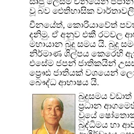
සෘජු ලෙසම චීනයෙන් ජපානයට
වූ බව ඓතිහාසික වාර්තාවලි
චීනයේත්, කොරියාවේත් පවත
දනිමු. ඒ අනුව එකී රටවල 
මහායාන බුදු සමය යි. බුදු 
නිර්මාණ ශිල්පය කෙරෙහි ඇ
එසේම ජපන් ජාතිකයින් උස
ප්‍රෞඪ ජාතියක් වශයෙන් ල
බෞද්ධ ආභාෂය යි.
බුදුසමය වඩාත
ප්‍රධාන ආගමෙහ
වූයේ ෂෝතොකු ත
බුද්ධිමය හා ආ