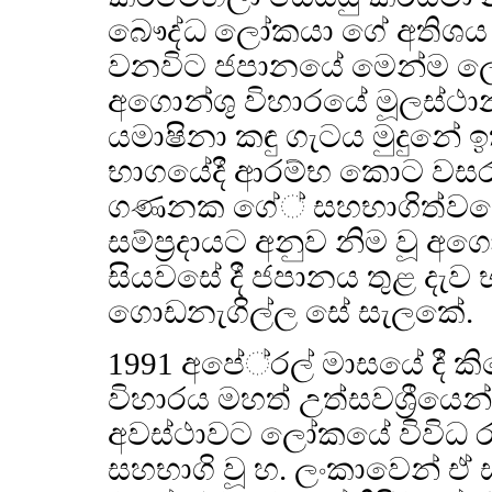
බෞද්ධ ලෝකයා ගේ අතිශය 
වනවිට ජපානයේ මෙන්ම ලොව 
අගොන්ශු විහාරයේ මූලස්
යමාෂිනා කඳු ගැටය මුදුනේ
භාගයේදී ආරම්භ කොට වසර තු
ගණනක ගේ් සහභාගිත්වයෙන
සම්ප්‍රදායට අනුව නිම වූ අග
සියවසේ දී ජපානය තුළ දැව
ගොඩනැගිල්ල සේ සැලකේ.
1991 අපේ‍්‍රල් මාසයේ දී 
විහාරය මහත් උත්සවශ්‍රීයෙ
අවස්ථාවට ලෝකයේ විවිධ රටව
සහභාගි වූ හ. ලංකාවෙන් ඒ 