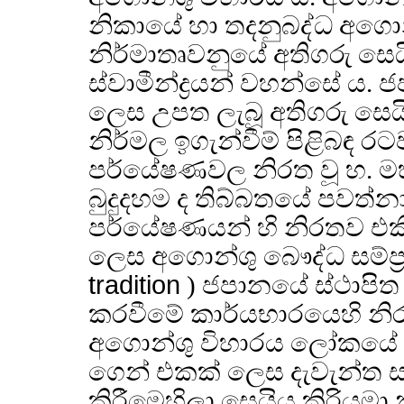
නිකායේ හා තදනුබද්ධ අගොන
නිර්මාතෘවනුයේ අතිගරු සෙයි
ස්වාමීන්ද්‍රයන් වහන්සේ 
ලෙස උපත ලැබූ අතිගරු සෙයිය
නිර්මල ඉගැන්වීම් පිළිබඳ 
පර්යේෂණවල නිරත වූ හ. ම
බුදුදහම ද තිබ්බතයේ පවත්නා ග
පර්යේෂණයන් හි නිරතව එකී ස
ලෙස අගොන්ශු බෞද්ධ සම්ප්‍
tradition
) ජපානයේ ස්ථාපිත
කරවීමේ කාර්යභාරයෙහි නිරත
අගොන්ශු විහාරය ලෝකයේ ප්
ගෙන් එකක් ලෙස දැවැන්ත සංවර
කිරීමෙහිලා සෙයියු කිරියමා