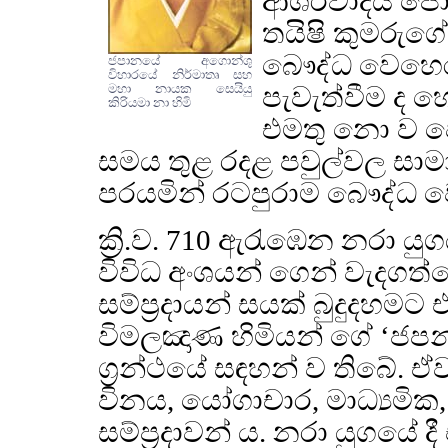
ආශිර්වාදය ප
තයිෂි කුමරුගේ 
බෞද්ධ වෙහෙර 
ජපානයේ අගොන්ශු
විහාරයේ නිර්මාතෘ සහ
පැවැත්වීම ද හ
මහා නායක සෙයියු
කිරියමා නා හිමි
එමතු නො ව ෂ
සමය තුළ රදළ පවුල්වල සා
පරයමින් රටපුරාම බෞද්ධ ව
ක්‍රි.ව. 710 ඇරැඹෙන නරා 
විවිධ අංශයන් ගෙන් වැදගත්
සම්ප්‍රදායන් සයක් බුදුදහම
විමලඤාණ හිමියන් ගේ ‘ජපන් 
ග්‍රන්ථයේ සඳහන් ව තිබේ. ඒව
විනය, යෝගාචාර, මාධ්‍යමික
සම්ප්‍රදාවන් ය. නරා යුගයේ ද