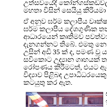
උත්සවයේදී කෝන්ගස්කඩවල 
මහතා විසින් සෙයියු කිරියම
ඒ අනුව ඝර්ම කලාපීය වෘක
ඝර්ම කලාපීය දේශගුණික තත්
ආධාරයෙන් කෘතිමව පවත්ව
දැනගන්නට තිබේ. එමතු නොව ද
උසින් අඩි 35 ක් ද, පමණ වූ 
සවිකොට උද්‍යාන ගෘහයක් 
රෝපණය කිරීමටත්, එයට ඇවස
විද්‍යාව පිළිබඳ උපාධිධරය
කටයුතු කර ඇත.