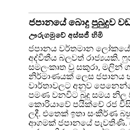
ජපානයේ බොදු පුබුදුව 
ඌරුගමුවේ අස්සජී හිමි
ජපානය වර්තමාන ලෝකයේ ත
අද්විතීය බලවත් රාජ්‍යයකි. ෆ
සමලංකෘත වූ සකුරා, මලින් ග
නිර්මාණයක් ලෙස ජපානය හඳ
වාර්තාවලට අනුව පෙනෙන්නේ
පමණ වනවිට බුදු සමය නිල 
කොරියාවේ පයික්චේ රජ විස
ලදී. එතෙක් ඉතා සංකීර්ණ බ
ආගමක් ජපානයේ පැවතිණි.