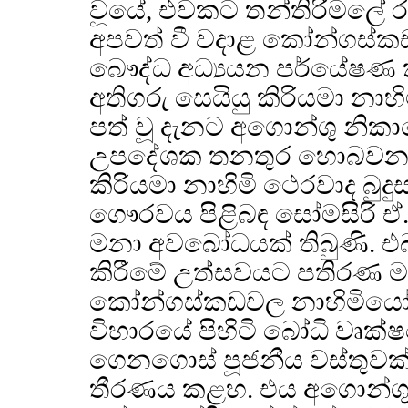
වූයේ, එවකට තන්තිරිමලේ ර
අපවත් වී වදාළ කෝන්ගස්කඩ
බෞද්ධ අධ්‍යයන පර්යේෂණ 
අතිගරු සෙයියු කිරියමා නාහ
පත් වූ දැනට අගොන්ශු නිකා
උපදේශක තනතුර හොබවන ස
කිරියමා නාහිමි ථෙරවාද බු
ගෞරවය පිළිබඳ සෝමසිරි ඒ.
මනා අවබෝධයක් තිබුණි. එබ
කිරීමේ උත්සවයට පතිරණ මහ
කෝන්ගස්කඩවල නාහිමියෝ 
විහාරයේ පිහිටි බෝධි වෘක්
ගෙනගොස් පූජනීය වස්තුවක්
තීරණය කළහ. එය අගොන්ශු 