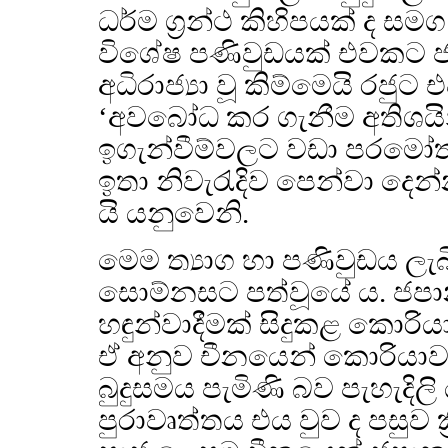
ධර්ම ග්‍රන්ථ කිහිපයක් ද සමග
විශේෂ පණිවුඩයක් එවකට 
අධිරාජ්‍යා වූ කිම්මෙයි රජු
‘අවබෝධ කර ගැනීම අතිශයින් 
ඉගැන්වීම්වලට වඩා පරමෝත
ඉතා නිවැරැදිව පෙන්වා දෙන්
යි යනුවෙනි.
මෙම ත්‍යාග හා පණිවුඩය ලැ
සොම්නසට පත්වූයේ ය. ජප
හඳුන්වාදීමක් සිදුකළ කොරි
ඒ අනුව චීනයෙන් කොරියාව
බුදුසමය පැමිණි බව පැහැදිලි
පුරාවෘත්තය එය වුව ද පසුව 