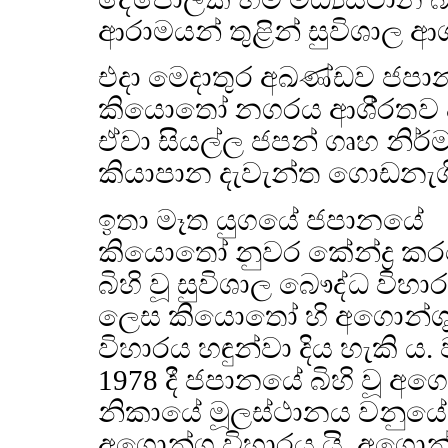
ආරාමයන් තුළින් සුවිශාල ආග
එදා මෙදාතුර අඛණ්ඩව ජප
කියොතෝ නගරය ආශි‍්‍රතව ද
ඒවා සියල්ල ජපන් ගෘහ නිර්ම
කියාපාන දැවැන්ත ගොඩනැගිල
ඉතා මෑත යුගයේ ජපානයේ
කියොතෝ නුවර කේන්ද්‍ර 
බිහි වූ සුවිශාල බෞද්ධ විහා
ලෙස කියොතෝ හි අගොන්ශ
විහාරය හඳුන්වා දිය හැකි ය. 
1978 දී ජපානයේ බිහි වූ අග
නිකායේ මූලස්ථානය වනුයේ
අගොන්ශු විහාරය යි. අගොන්