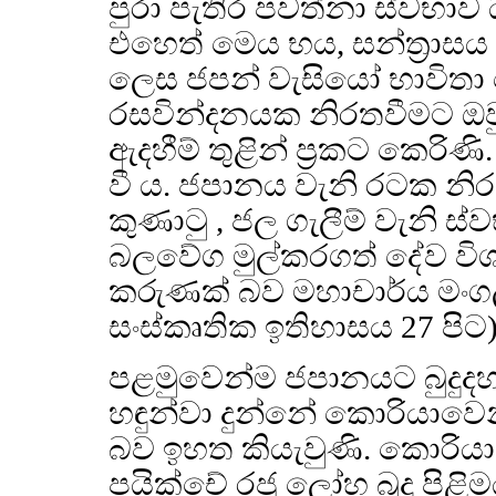
පුරා පැතිර පවත්නා ස්වභාව
එහෙත් මෙය භය, සන්ත්‍රාසය
ලෙස ජපන් වැසියෝ භාවිත
රසවින්දනයක නිරතවීමට ඔවු
ඇදහීම් තුළින් ප්‍රකට කෙරි
වී ය. ජපානය වැනි රටක නිරන
කුණාටු , ජල ගැලීම් වැනි 
බලවේග මුල්කරගත් දේව විශ
කරුණක් බව මහාචාර්ය මංගල
සංස්කෘතික ඉතිහාසය 27 පිට
පළමුවෙන්ම ජපානයට බුදුද
හඳුන්වා දුන්නේ කොරියාවෙ
බව ඉහත කියැවුණි. කොරිය
පයික්චේ රජු ලෝහ බුදු පිළි