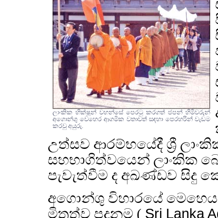
ලාංකික භික්ෂූන් වහන්සේ පෙරටු කරගත් ජපන් හිමිවරුන්
අගොන්ශු වෙහෙර ආගමික වතාවත් සඳහා පෙරහරින් වැඩම
කරවු අයුරු.
උත්සව ආරම්භයේදී ශ්‍රී ලාංක
සහභාගිත්වයෙන් ලාංකික බෞද
පැවැත්වීම ද අඛණ්ඩව සිදු ක
අගොන්ශු විහාරයේ මෙහෙයවීම
මිත්‍රත්ව පදනම (
Sri Lanka A