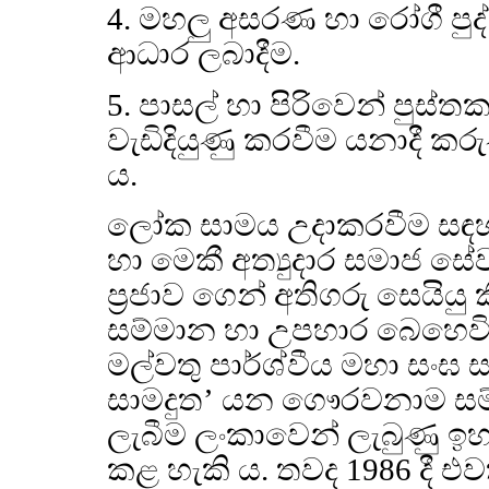
4. මහලු අසරණ හා රෝගී පුද
ආධාර ලබාදීම.
5. පාසල් හා පිරිවෙන් පුස්
වැඩිදියුණු කරවීම යනාදී කරු
ය.
ලෝක සාමය උදාකරවීම සඳහා
හා මෙකී අත්‍යුදාර සමාජ සේ
ප්‍රජාව ගෙන් අතිගරු සෙයියු
සම්මාන හා උපහාර බෙහෙවි.
මල්වතු පාර්ශ්වීය මහා සංඝ සභාව
සාමදුත’ යන ගෞරවනාම සම්
ලැබීම ලංකාවෙන් ලැබුණු
කළ හැකි ය. තවද 1986 දී එව